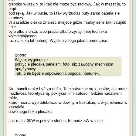
głeboko w jaskini to i tak nie może być radiowy. Jak w maszcie, to
prąd
pod ręką. Jak w bucie, to i tak wyrzucisz buty zanm bateria sie
skończy.
W zasadzie cieżko znaleźć miejsce gdzie miałby sens taki czujnik
i nie
było albo słońca, albo prądu, albo przynajmniej technika
wymieniającego
raz na kilka lat baterię. Wyjdzie z tego jakiś corner case.
Quote:
Więcej wygeneruje
pokrycie plecaka panelami foto, niż zawodny mechnizm
sprężynowy.
Tak, o ile będzie odpowiednia pogoda i kierunek.
Nie, paneli może być za dużo. Te elastyczne są kipeskie, ale masz
mozliwośc teoretyczną, pokrycia nimi całości. Gdzieś widziałem
takie,
które można wyprodukować w dowlnym kształcie, a więc równiez w
kształcie
dowolnego boku plecaka.
Jak masz 30W w pełnym słońcu, to masz 5W w lesie.
Quote: