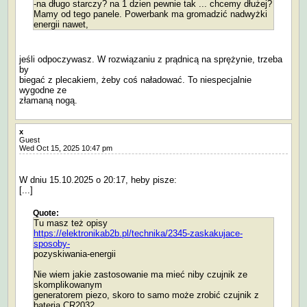
-na długo starczy? na 1 dzien pewnie tak ... chcemy dłużej?
Mamy od tego panele. Powerbank ma gromadzić nadwyżki
energii nawet,
jeśli odpoczywasz. W rozwiązaniu z prądnicą na sprężynie, trzeba
by
biegać z plecakiem, żeby coś naładować. To niespecjalnie
wygodne ze
złamaną nogą.
x
Guest
Wed Oct 15, 2025 10:47 pm
W dniu 15.10.2025 o 20:17, heby pisze:
[...]
Quote:
Tu masz też opisy
https://elektronikab2b.pl/technika/2345-zaskakujace-
sposoby-
pozyskiwania-energii
Nie wiem jakie zastosowanie ma mieć niby czujnik ze
skomplikowanym
generatorem piezo, skoro to samo może zrobić czujnik z
baterią CR2032