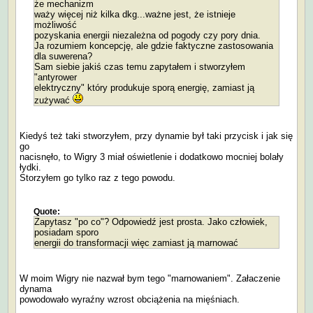
że mechanizm
waży więcej niż kilka dkg...ważne jest, że istnieje
możliwość
pozyskania energii niezależna od pogody czy pory dnia.
Ja rozumiem koncepcję, ale gdzie faktyczne zastosowania
dla suwerena?
Sam siebie jakiś czas temu zapytałem i stworzyłem
"antyrower
elektryczny" który produkuje sporą energię, zamiast ją
zużywać
Kiedyś też taki stworzyłem, przy dynamie był taki przycisk i jak się
go
nacisnęło, to Wigry 3 miał oświetlenie i dodatkowo mocniej bolały
łydki.
Storzyłem go tylko raz z tego powodu.
Quote:
Zapytasz "po co"? Odpowiedź jest prosta. Jako człowiek,
posiadam sporo
energii do transformacji więc zamiast ją marnować
W moim Wigry nie nazwał bym tego "marnowaniem". Załaczenie
dynama
powodowało wyraźny wzrost obciążenia na mięśniach.