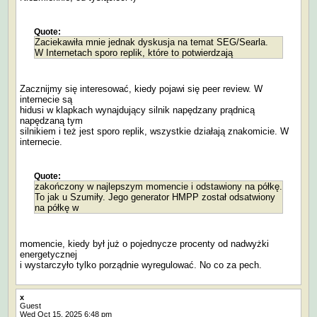
Quote:
Zaciekawiła mnie jednak dyskusja na temat SEG/Searla.
W Internetach sporo replik, które to potwierdzają
Zacznijmy się interesować, kiedy pojawi się peer review. W
internecie są
hidusi w klapkach wynajdujący silnik napędzany prądnicą
napędzaną tym
silnikiem i też jest sporo replik, wszystkie działają znakomicie. W
internecie.
Quote:
zakończony w najlepszym momencie i odstawiony na półkę.
To jak u Szumiły. Jego generator HMPP został odsatwiony
na półkę w
momencie, kiedy był już o pojednycze procenty od nadwyżki
energetycznej
i wystarczyło tylko porządnie wyregulować. No co za pech.
x
Guest
Wed Oct 15, 2025 6:48 pm