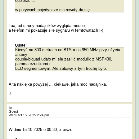
odbierać ...
w porywach pojedyncze mikrowaty da się.
Taa, od strony nadajników wygląda mocno,
a telefon mi pokazuje siłe sygnału w femtowatach :-(
Quote:
Kiedyś na 300 metrach od BTS-a na 950 MHz przy użyciu
anteny
double-biquad udało mi się zasilić modulik z MSP430,
paroma czunikami i
LCD segmentowym. Ale zabawy z tym trochę było.
A ta naklejka powyżej ... ciekawe, jaka moc nadajnika.
J.
io
Guest
Wed Oct 15, 2025 2:24 pm
W dniu 15.10.2025 o 00:30, x pisze: