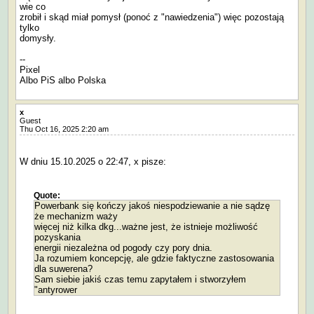
wie co
zrobił i skąd miał pomysł (ponoć z "nawiedzenia") więc pozostają
tylko
domysły.
--
Pixel
Albo PiS albo Polska
x
Guest
Thu Oct 16, 2025 2:20 am
W dniu 15.10.2025 o 22:47, x pisze:
Quote:
Powerbank się kończy jakoś niespodziewanie a nie sądzę
że mechanizm waży
więcej niż kilka dkg...ważne jest, że istnieje możliwość
pozyskania
energii niezależna od pogody czy pory dnia.
Ja rozumiem koncepcję, ale gdzie faktyczne zastosowania
dla suwerena?
Sam siebie jakiś czas temu zapytałem i stworzyłem
"antyrower