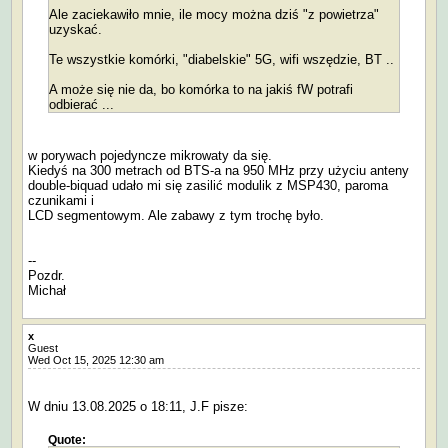
Ale zaciekawiło mnie, ile mocy można dziś "z powietrza"
uzyskać.
Te wszystkie komórki, "diabelskie" 5G, wifi wszędzie, BT ..
A może się nie da, bo komórka to na jakiś fW potrafi
odbierać ...
w porywach pojedyncze mikrowaty da się.
Kiedyś na 300 metrach od BTS-a na 950 MHz przy użyciu anteny
double-biquad udało mi się zasilić modulik z MSP430, paroma
czunikami i
LCD segmentowym. Ale zabawy z tym trochę było.
--
Pozdr.
Michał
x
Guest
Wed Oct 15, 2025 12:30 am
W dniu 13.08.2025 o 18:11, J.F pisze:
Quote: