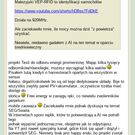
Malezyjski VEP-RFID to identyfikacji samochdów
https://www.youtube.com/shorts/hDBes7FdDkE
Działa na 920MHz.
Ale zaciekawiło mnie, ile mocy można dziś "z powietrza"
uzyskać.
Niewiele, niedawno gadałem z AI na ten temat w oparciu
średniowieczny
projekt Tesli do odbioru energii promienistej. Mając kilka tysięcy
odbiorników/równolegle, możesz wyciągnąć kilka watów
Pisałem tutaj kiedyś o harvesterach opartych na wszystkim w
sensie
hałasu, drgań/cokolwiek bo są od tego dedykowane układy. Bije to
wszystko zwykły panel PV+akumulator...oczywiście trzeba mieć
dostęp do
słońca
Free energy w zasięgu ręki, co niewielu zwolenników
perpetum
mobile zauważa
Zaciekawiła mnie jednak dyskusja na temat
SEG/Searla.
W Internetach sporo replik, które to potwierdzają a AI nie potrafi
tego
jednak wyjaśnić jednoznacznie, obojętnie jak to odpytujesz.
Na YT jest nawet specjalny kanał, gdzie ktoś się uparł i drążył i
potwierdził SEG. Niestety brak jest happy endu, bo projekt został