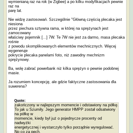
wymienianą raz na rok (w Zigbee) a po kilku modyfikacjach pewnie
raz na
parę lat.
Nie widzę zastosowań. Szczególnie "Główną częścią plecaka jest
niesiona
przez piechura sztywna rama, w której na sprężynach jest
zamocowany
właściwy pojemnik [...] 7W. Te 7W nie jest za darmo, masa plecaka
rośnie
z powodu skomplikowanych elementów mechnicznych. Więcej
wygeneruje
pokrycie plecaka panelami foto, niż zawodny mechnizm
sprężynowy.
Ba, wolę zabrać powerbank niż kilka sprężyn o pewnie podobnej
masie.
Ja rozumiem koncepcję, ale gdzie faktyczne zastosowania dla
suwerena?
Quote:
zakończony w najlepszym momencie i odstawiony na półkę.
To jak u Szumiły. Jego generator HMPP został odsatwiony
na półkę w
momencie, kiedy był już o pojednycze procenty od
nadwyżki
energetycznej i wystarczyło tylko porządnie wyregulować.
No co za pech.