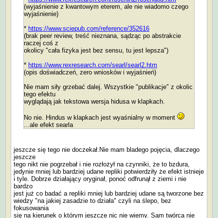
(wyjaśnienie z kwantowym eterem, ale nie wiadomo czego
wyjaśnienie)
*
https://www.sciepub.com/reference/352616
(brak peer review, treść nieznana, sądząc po abstrakcie
raczej coś z
okolicy "cała fizyka jest bez sensu, tu jest lepsza")
*
https://www.rexresearch.com/searl/searl2.htm
(opis doświadczeń, zero wniosków i wyjaśnień)
Nie mam siły grzebać dalej. Wszystkie "publikacje" z okolic
tego efektu
wyglądają jak tekstowa wersja hidusa w klapkach.
No nie. Hindus w klapkach jest wyaśnialny w moment
...ale efekt searla
jeszcze się tego nie doczekał.Nie mam bladego pojęcia, dlaczego
jeszcze
tego nikt nie pogrzebał i nie rozłożył na czynniki, że to bzdura,
jedynie mniej lub bardziej udane repliki potwierdziły że efekt istnieje
i tyle. Dobrze działający oryginał, ponoć odfrunął z ziemi i nie
bardzo
jest już co badać a repliki mniej lub bardziej udane są tworzone bez
wiedzy "na jakiej zasadzie to działa" czyli na ślepo, bez
fokusowania
się na kierunek o którym jeszcze nic nie wiemy. Sam twórca nie