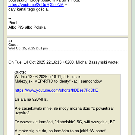
podyskutuj. Mogę podać linka do YT otu:
https://youtu.be/2pDu7Q9o9NM
+
cały kanał tego gościa.
--
Pixel
Albo PiS albo Polska
J.F
Guest
Wed Oct 15, 2025 2:01 pm
On Tue, 14 Oct 2025 22:16:13 +0200, Michał Baszyński wrote:
Quote:
W dniu 13.08.2025 o 18:11, J.F pisze:
Malezyjski VEP-RFID to identyfikacji samochdów
https://www.youtube.com/shorts/hDBes7FdDkE
Działa na 920MHz.
Ale zaciekawiło mnie, ile mocy można dziś "z powietrza"
uzyskać.
Te wszystkie komórki, "diabelskie" 5G, wifi wszędzie, BT ..
A może się nie da, bo komórka to na jakiś fW potrafi