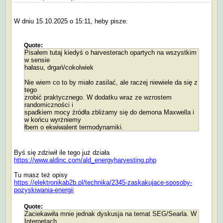
W dniu 15.10.2025 o 15:11, heby pisze:
Quote:
Pisałem tutaj kiedyś o harvesterach opartych na wszystkim
w sensie
hałasu, drgań/cokolwiek
Nie wiem co to by miało zasilać, ale raczej niewiele da się z
tego
zrobić praktycznego. W dodatku wraz ze wzrostem
randomiczności i
spadkiem mocy źródła zbliżamy się do demona Maxwella i
w końcu wyrżniemy
łbem o ekwiwalent termodynamiki.
Byś się zdziwił ile tego już działa
https://www.aldinc.com/ald_energyharvesting.php
Tu masz też opisy
https://elektronikab2b.pl/technika/2345-zaskakujace-sposoby-
pozyskiwania-energii
Quote:
Zaciekawiła mnie jednak dyskusja na temat SEG/Searla. W
Internetach