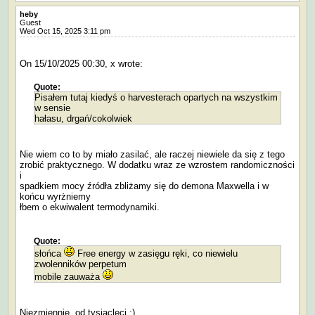
heby
Guest
Wed Oct 15, 2025 3:11 pm
On 15/10/2025 00:30, x wrote:
Quote:
Pisałem tutaj kiedyś o harvesterach opartych na wszystkim
w sensie
hałasu, drgań/cokolwiek
Nie wiem co to by miało zasilać, ale raczej niewiele da się z tego
zrobić praktycznego. W dodatku wraz ze wzrostem randomiczności
i
spadkiem mocy źródła zbliżamy się do demona Maxwella i w
końcu wyrżniemy
łbem o ekwiwalent termodynamiki.
Quote:
słońca
Free energy w zasięgu ręki, co niewielu
zwolenników perpetum
mobile zauważa
Niezmiennie, od tysiącleci :)