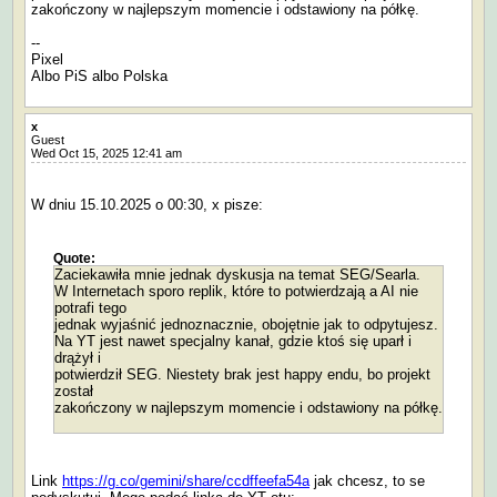
zakończony w najlepszym momencie i odstawiony na półkę.
--
Pixel
Albo PiS albo Polska
x
Guest
Wed Oct 15, 2025 12:41 am
W dniu 15.10.2025 o 00:30, x pisze:
Quote:
Zaciekawiła mnie jednak dyskusja na temat SEG/Searla.
W Internetach sporo replik, które to potwierdzają a AI nie
potrafi tego
jednak wyjaśnić jednoznacznie, obojętnie jak to odpytujesz.
Na YT jest nawet specjalny kanał, gdzie ktoś się uparł i
drążył i
potwierdził SEG. Niestety brak jest happy endu, bo projekt
został
zakończony w najlepszym momencie i odstawiony na półkę.
Link
https://g.co/gemini/share/ccdffeefa54a
jak chcesz, to se