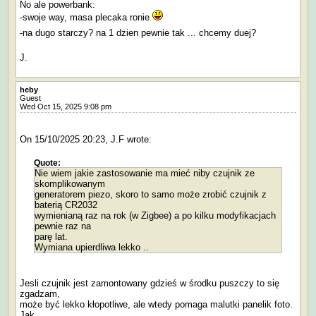
No ale powerbank:
-swoje way, masa plecaka ronie
-na dugo starczy? na 1 dzien pewnie tak ... chcemy duej?
J.
heby
Guest
Wed Oct 15, 2025 9:08 pm
On 15/10/2025 20:23, J.F wrote:
Quote:
Nie wiem jakie zastosowanie ma mieć niby czujnik ze
skomplikowanym
generatorem piezo, skoro to samo może zrobić czujnik z
baterią CR2032
wymienianą raz na rok (w Zigbee) a po kilku modyfikacjach
pewnie raz na
parę lat.
Wymiana upierdliwa lekko ..
Jesli czujnik jest zamontowany gdzieś w środku puszczy to się
zgadzam,
może być lekko kłopotliwe, ale wtedy pomaga malutki panelik foto.
Jak