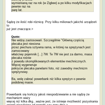
wymienianą raz na rok (w Zigbee) a po kilku modyfikacjach
pewnie raz na
parę lat.
Sądzę że ilość robi różnicę. Przy kilku milionach jakichś urządzeń
to
już jest znaczące.>
Quote:
Nie widzę zastosowań. Szczególnie "Główną częścią
plecaka jest niesiona
przez piechura sztywna rama, w której na sprężynach jest
zamocowany
właściwy pojemnik [...] 7W. Te 7W nie jest za darmo, masa
plecaka rośnie
z powodu skomplikowanych elementów mechnicznych.
Więcej wygeneruje
pokrycie plecaka panelami foto, niż zawodny mechnizm
sprężynowy.
Ba, wolę zabrać powerbank niż kilka sprężyn o pewnie
podobnej masie.
Powerbank się kończy jakoś niespodziewanie a nie sądzę że
mechanizm waży
więcej niż kilka dkg...ważne jest, że istnieje możliwość pozyskania
energii niezależna od pogody czy pory dnia.>