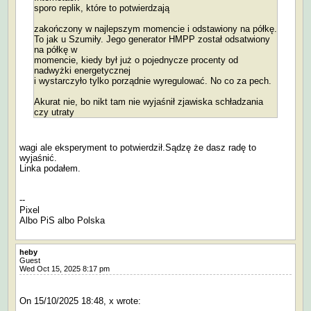
sporo replik, które to potwierdzają
zakończony w najlepszym momencie i odstawiony na półkę.
To jak u Szumiły. Jego generator HMPP został odsatwiony
na półkę w
momencie, kiedy był już o pojednycze procenty od
nadwyżki energetycznej
i wystarczyło tylko porządnie wyregulować. No co za pech.
Akurat nie, bo nikt tam nie wyjaśnił zjawiska schładzania
czy utraty
wagi ale eksperyment to potwierdził.Sądzę że dasz radę to
wyjaśnić.
Linka podałem.
--
Pixel
Albo PiS albo Polska
heby
Guest
Wed Oct 15, 2025 8:17 pm
On 15/10/2025 18:48, x wrote: