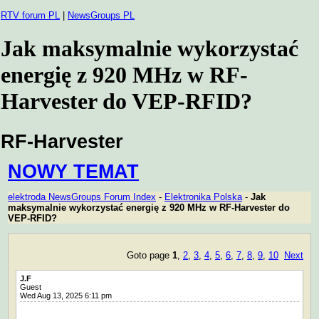
RTV forum PL
|
NewsGroups PL
Jak maksymalnie wykorzystać
energię z 920 MHz w RF-
Harvester do VEP-RFID?
RF-Harvester
NOWY TEMAT
elektroda NewsGroups Forum Index
-
Elektronika Polska
-
Jak
maksymalnie wykorzystać energię z 920 MHz w RF-Harvester do
VEP-RFID?
Goto page
1
,
2
,
3
,
4
,
5
,
6
,
7
,
8
,
9
,
10
Next
J.F
Guest
Wed Aug 13, 2025 6:11 pm