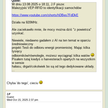
Quote:
W dniu 13.08.2025 o 18:11, J.F pisze:
Malezyjski VEP-RFID to identyfikacji samochdów
https://www.youtube.com/shorts/hDBes7FdDkE
Działa na 920MHz.
Ale zaciekawiło mnie, ile mocy można dziś "z powietrza"
uzyskać.
Niewiele, niedawno gadałem z AI na ten temat w oparciu
średniowieczny
projekt Tesli do odbioru energii promienistej. Mając kilka
tysięcy
odbiorników/równolegle, możesz wyciągnąć kilka watów
Pisałem tutaj kiedyś o harvesterach opartych na wszystkim
w sensie
hałasu, drgań/cokolwiek bo są od tego dedykowane układy.
...
Chyba 'do tego', cieciu
J.F
Guest
Wed Oct 15, 2025 2:37 pm