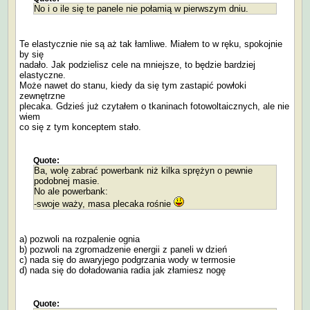
No i o ile się te panele nie połamią w pierwszym dniu.
Te elastycznie nie są aż tak łamliwe. Miałem to w ręku, spokojnie
by się
nadało. Jak podzielisz cele na mniejsze, to będzie bardziej
elastyczne.
Może nawet do stanu, kiedy da się tym zastapić powłoki
zewnętrzne
plecaka. Gdzieś już czytałem o tkaninach fotowoltaicznych, ale nie
wiem
co się z tym konceptem stało.
Quote:
Ba, wolę zabrać powerbank niż kilka sprężyn o pewnie
podobnej masie.
No ale powerbank:
-swoje waży, masa plecaka rośnie
a) pozwoli na rozpalenie ognia
b) pozwoli na zgromadzenie energii z paneli w dzień
c) nada się do awaryjego podgrzania wody w termosie
d) nada się do doładowania radia jak złamiesz nogę
Quote: