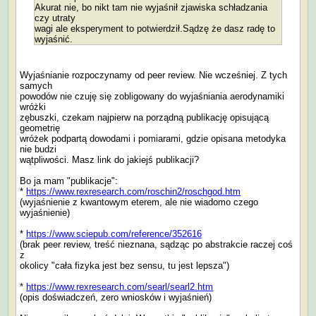
Akurat nie, bo nikt tam nie wyjaśnił zjawiska schładzania
czy utraty
wagi ale eksperyment to potwierdził.Sądzę że dasz radę to
wyjaśnić.
Wyjaśnianie rozpoczynamy od peer review. Nie wcześniej. Z tych
samych
powodów nie czuję się zobligowany do wyjaśniania aerodynamiki
wróżki
zębuszki, czekam najpierw na porządną publikację opisującą
geometrię
wróżek podpartą dowodami i pomiarami, gdzie opisana metodyka
nie budzi
wątpliwości. Masz link do jakiejś publikacji?
Bo ja mam "publikacje":
*
https://www.rexresearch.com/roschin2/roschgod.htm
(wyjaśnienie z kwantowym eterem, ale nie wiadomo czego
wyjaśnienie)
*
https://www.sciepub.com/reference/352616
(brak peer review, treść nieznana, sądząc po abstrakcie raczej coś
z
okolicy "cała fizyka jest bez sensu, tu jest lepsza")
*
https://www.rexresearch.com/searl/searl2.htm
(opis doświadczeń, zero wniosków i wyjaśnień)