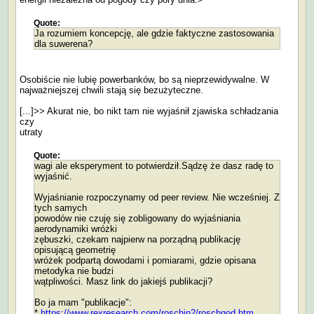
Quote:
Ja rozumiem koncepcję, ale gdzie faktyczne zastosowania
dla suwerena?
Osobiście nie lubię powerbanków, bo są nieprzewidywalne. W
najważniejszej chwili stają się bezużyteczne.
[...]>> Akurat nie, bo nikt tam nie wyjaśnił zjawiska schładzania
czy
utraty
Quote:
wagi ale eksperyment to potwierdził.Sądzę że dasz radę to
wyjaśnić.
Wyjaśnianie rozpoczynamy od peer review. Nie wcześniej. Z
tych samych
powodów nie czuję się zobligowany do wyjaśniania
aerodynamiki wróżki
zębuszki, czekam najpierw na porządną publikację
opisującą geometrię
wróżek podpartą dowodami i pomiarami, gdzie opisana
metodyka nie budzi
wątpliwości. Masz link do jakiejś publikacji?
Bo ja mam "publikacje":
*
https://www.rexresearch.com/roschin2/roschgod.htm