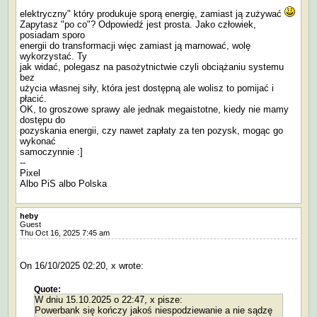
elektryczny" który produkuje sporą energię, zamiast ją zużywać
Zapytasz "po co"? Odpowiedź jest prosta. Jako człowiek,
posiadam sporo
energii do transformacji więc zamiast ją marnować, wolę
wykorzystać. Ty
jak widać, polegasz na pasożytnictwie czyli obciążaniu systemu
bez
użycia własnej siły, która jest dostępną ale wolisz to pomijać i
płacić.
OK, to groszowe sprawy ale jednak megaistotne, kiedy nie mamy
dostępu do
pozyskania energii, czy nawet zapłaty za ten pozysk, mogąc go
wykonać
samoczynnie :]
--
Pixel
Albo PiS albo Polska
heby
Guest
Thu Oct 16, 2025 7:45 am
On 16/10/2025 02:20, x wrote:
Quote:
W dniu 15.10.2025 o 22:47, x pisze:
Powerbank się kończy jakoś niespodziewanie a nie sądzę