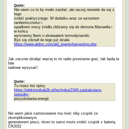
Quote:
Nie wiem co to by miało zasilać, ale raczej niewiele da się z
tego
zrobić praktycznego. W dodatku wraz ze wzrostem
randomiczności i
spadkiem mocy źródła zbliżamy się do demona Maxwella i
w końcu
wyrżniemy łbem o ekwiwalent termodynamiki.
Byś się zdziwił ile tego już działa
https://www.aldinc.com/ald_energyharvesting.php
Jak zacznie działąć więcej to mi radio przestanie grać, tak będą te
fale
radiowe wysysać!
Quote:
Tu masz też opisy
https://elektronikab2b.pl/technika/2345-zaskakujace-
sposoby-
pozyskiwania-energii
Nie wiem jakie zastosowanie ma mieć niby czujnik ze
skomplikowanym
generatorem piezo, skoro to samo może zrobić czujnik z baterią
CR2032