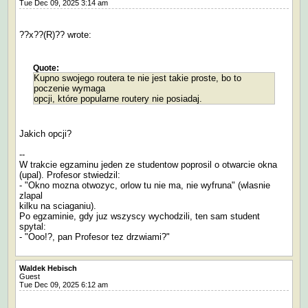
Tue Dec 09, 2025 3:14 am
??x??(R)?? wrote:
Quote:
Kupno swojego routera te nie jest takie proste, bo to
poczenie wymaga
opcji, które popularne routery nie posiadaj.
Jakich opcji?
--
W trakcie egzaminu jeden ze studentow poprosil o otwarcie okna
(upal). Profesor stwiedzil:
- "Okno mozna otwozyc, orlow tu nie ma, nie wyfruna" (wlasnie
zlapal
kilku na sciaganiu).
Po egzaminie, gdy juz wszyscy wychodzili, ten sam student
spytal:
- "Ooo!?, pan Profesor tez drzwiami?"
Waldek Hebisch
Guest
Tue Dec 09, 2025 6:12 am