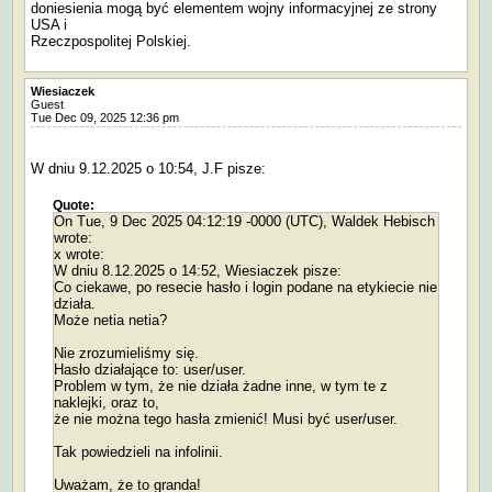
doniesienia mogą być elementem wojny informacyjnej ze strony
USA i
Rzeczpospolitej Polskiej.
Wiesiaczek
Guest
Tue Dec 09, 2025 12:36 pm
W dniu 9.12.2025 o 10:54, J.F pisze:
Quote:
On Tue, 9 Dec 2025 04:12:19 -0000 (UTC), Waldek Hebisch
wrote:
x wrote:
W dniu 8.12.2025 o 14:52, Wiesiaczek pisze:
Co ciekawe, po resecie hasło i login podane na etykiecie nie
działa.
Może netia netia?
Nie zrozumieliśmy się.
Hasło działające to: user/user.
Problem w tym, że nie działa żadne inne, w tym te z
naklejki, oraz to,
że nie można tego hasła zmienić! Musi być user/user.
Tak powiedzieli na infolinii.
Uważam, że to granda!