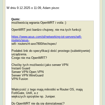
W dniu 9.12.2025 o 11:09, Adam pisze:
Quote:
możliwością wgrania OpenWRT i voila :)
OpenWRT jest bardzo chujowy, nie ma tych funkcji:
https://www.asus.com/pl/networking-iot-servers/wifi-
routers/asus-
wifi- routers/rt-axe7800/techspec/
Podałeś link do specyfikacji dość prostego (subiektywnie)
urządzenia.
Czego nie ma OpenWRT?
Choćby tych możliwości:jako serwer VPN
Instant Guard
Serwer VPN Open VPN
Serwer VPN WireGuard
VPN Fusion
Większość z tego mają mikrotiki w Router OS, mają
FortiGate, Unifi, a z
większych sprzętów np. Juniper.
Do OpenWRT nie da się doinstalować?