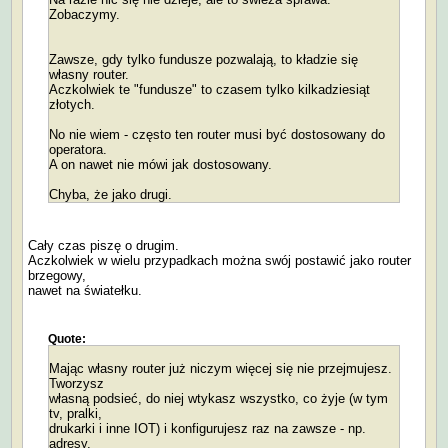
Zobaczymy.
Zawsze, gdy tylko fundusze pozwalają, to kładzie się
własny router.
Aczkolwiek te "fundusze" to czasem tylko kilkadziesiąt
złotych.
No nie wiem - często ten router musi być dostosowany do
operatora.
A on nawet nie mówi jak dostosowany.
Chyba, że jako drugi.
Cały czas piszę o drugim.
Aczkolwiek w wielu przypadkach można swój postawić jako router
brzegowy,
nawet na światełku.
Quote:
Mając własny router już niczym więcej się nie przejmujesz.
Tworzysz
własną podsieć, do niej wtykasz wszystko, co żyje (w tym
tv, pralki,
drukarki i inne IOT) i konfigurujesz raz na zawsze - np.
adresy,