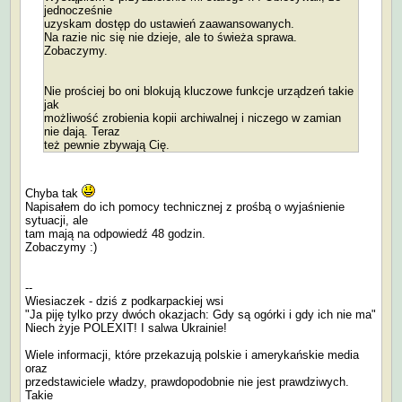
jednocześnie
uzyskam dostęp do ustawień zaawansowanych.
Na razie nic się nie dzieje, ale to świeża sprawa.
Zobaczymy.
Nie prościej bo oni blokują kluczowe funkcje urządzeń takie
jak
możliwość zrobienia kopii archiwalnej i niczego w zamian
nie dają. Teraz
też pewnie zbywają Cię.
Chyba tak
Napisałem do ich pomocy technicznej z prośbą o wyjaśnienie
sytuacji, ale
tam mają na odpowiedź 48 godzin.
Zobaczymy :)
--
Wiesiaczek - dziś z podkarpackiej wsi
"Ja piję tylko przy dwóch okazjach: Gdy są ogórki i gdy ich nie ma"
Niech żyje POLEXIT! I salwa Ukrainie!
Wiele informacji, które przekazują polskie i amerykańskie media
oraz
przedstawiciele władzy, prawdopodobnie nie jest prawdziwych.
Takie