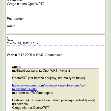
urządzenia.
Czego nie ma OpenWRT?
--
Pozdrawiam.
Adam
x
Guest
Tue Dec 09, 2025 11:51 am
W dniu 9.12.2025 o 10:42, Adam pisze:
Quote:
możliwością wgrania OpenWRT i voila :)
OpenWRT jest bardzo chujowy, nie ma tych funkcji:
https://www.asus.com/pl/networking-iot-servers/wifi-
routers/asus-wifi-
routers/rt-axe7800/techspec/
Podałeś link do specyfikacji dość prostego (subiektywnie)
urządzenia.
Czego nie ma OpenWRT?