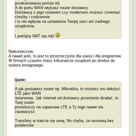
przekierowania portów itd.
A do portu WAN wtykasz router dostawcy.
Dostawcę z jego routerem czy modemem możesz zmieniać
choćby i codziennie
i to nie wpływa na ustawienia Twojej sieci ani żadnego
urządzenia.
I potrójny NAT się robi
Niekoniecznie.
A nawet jeśli, to jest to przezroczyste dla usera i dla programów.
W firmach czasem masz kilkanaście urządzeń po drodze do
routera brzegowego.
Quote:
A jak postawisz router np. Mikrotika, to możesz mu dołożyć
LTE jako WAN
rezerwowy. Jak internet od dostawcy przestanie działać, to
Twój router
przeskoczy na zapasowe LTE a Ty tego nawet nie
zauważysz.
Transfery w trakcie się urwą. No chyba, że wznowią bez
problemów