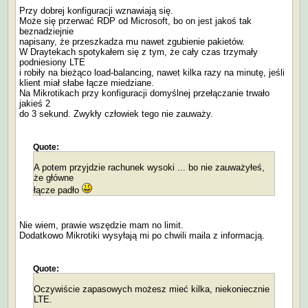
Przy dobrej konfiguracji wznawiają się.
Może się przerwać RDP od Microsoft, bo on jest jakoś tak
beznadziejnie
napisany, że przeszkadza mu nawet zgubienie pakietów.
W Draytekach spotykałem się z tym, że cały czas trzymały
podniesiony LTE
i robiły na bieżąco load-balancing, nawet kilka razy na minutę, jeśli
klient miał słabe łącze miedziane.
Na Mikrotikach przy konfiguracji domyślnej przełączanie trwało
jakieś 2
do 3 sekund. Zwykły człowiek tego nie zauważy.
Quote:
A potem przyjdzie rachunek wysoki ... bo nie zauważyłeś,
że główne
łącze padło
Nie wiem, prawie wszędzie mam no limit.
Dodatkowo Mikrotiki wysyłają mi po chwili maila z informacją.
Quote:
Oczywiście zapasowych możesz mieć kilka, niekoniecznie
LTE.