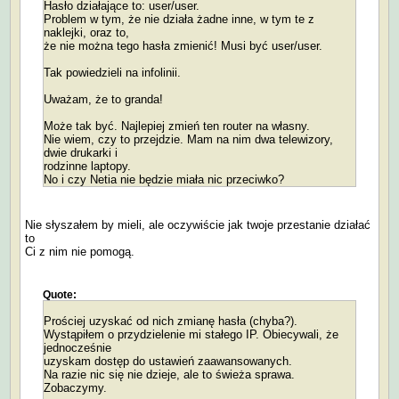
Hasło działające to: user/user.
Problem w tym, że nie działa żadne inne, w tym te z
naklejki, oraz to,
że nie można tego hasła zmienić! Musi być user/user.
Tak powiedzieli na infolinii.
Uważam, że to granda!
Może tak być. Najlepiej zmień ten router na własny.
Nie wiem, czy to przejdzie. Mam na nim dwa telewizory,
dwie drukarki i
rodzinne laptopy.
No i czy Netia nie będzie miała nic przeciwko?
Nie słyszałem by mieli, ale oczywiście jak twoje przestanie działać
to
Ci z nim nie pomogą.
Quote:
Prościej uzyskać od nich zmianę hasła (chyba?).
Wystąpiłem o przydzielenie mi stałego IP. Obiecywali, że
jednocześnie
uzyskam dostęp do ustawień zaawansowanych.
Na razie nic się nie dzieje, ale to świeża sprawa.
Zobaczymy.