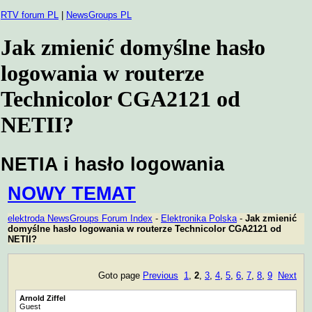
RTV forum PL
|
NewsGroups PL
Jak zmienić domyślne hasło
logowania w routerze
Technicolor CGA2121 od
NETII?
NETIA i hasło logowania
NOWY TEMAT
elektroda NewsGroups Forum Index
-
Elektronika Polska
-
Jak zmienić
domyślne hasło logowania w routerze Technicolor CGA2121 od
NETII?
Goto page
Previous
1
,
2
,
3
,
4
,
5
,
6
,
7
,
8
,
9
Next
Arnold Ziffel
Guest