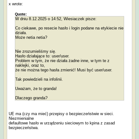
x wrote:
Quote:
W dniu 8.12.2025 o 14:52, Wiesiaczek pisze:
Co ciekawe, po resecie hasło i login podane na etykiecie nie
działa.
Może netia netia?
Nie zrozumieliśmy się.
Hasło działające to: user/user.
Problem w tym, że nie działa żadne inne, w tym te z
naklejki, oraz to,
że nie można tego hasła zmienić! Musi być user/user.
Tak powiedzieli na infolinii.
Uważam, że to granda!
Dlaczego granda?
UE ma (czy ma mieć) przepisy o bezpieczeństwie w sieci.
Niezmienialne
defaultowe hasło w urządzeniu sieciowym to kpina z zasad
bezpieczeństwa.