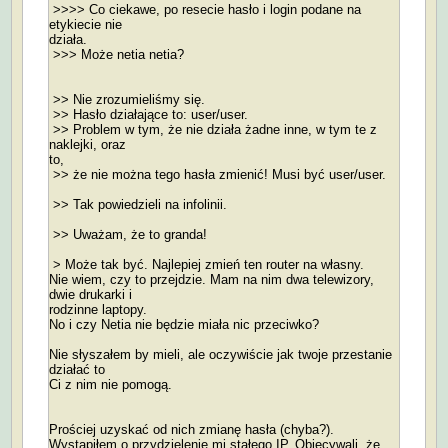
>>>> Co ciekawe, po resecie hasło i login podane na
etykiecie nie
działa.
>>> Może netia netia?
>> Nie zrozumieliśmy się.
>> Hasło działające to: user/user.
>> Problem w tym, że nie działa żadne inne, w tym te z
naklejki, oraz
to,
>> że nie można tego hasła zmienić! Musi być user/user.
>> Tak powiedzieli na infolinii.
>> Uważam, że to granda!
> Może tak być. Najlepiej zmień ten router na własny.
Nie wiem, czy to przejdzie. Mam na nim dwa telewizory,
dwie drukarki i
rodzinne laptopy.
No i czy Netia nie będzie miała nic przeciwko?
Nie słyszałem by mieli, ale oczywiście jak twoje przestanie
działać to
Ci z nim nie pomogą.
Prościej uzyskać od nich zmianę hasła (chyba?).
Wystąpiłem o przydzielenie mi stałego IP. Obiecywali, że