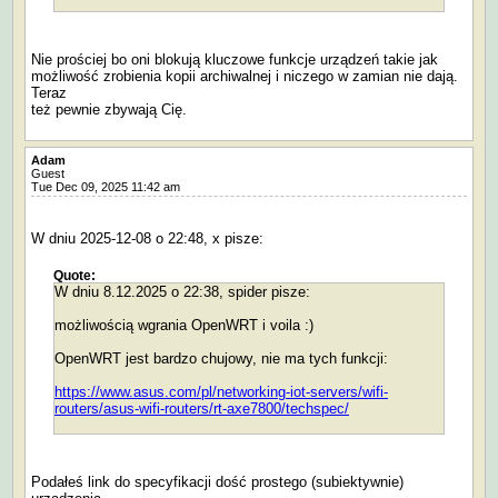
Nie prościej bo oni blokują kluczowe funkcje urządzeń takie jak
możliwość zrobienia kopii archiwalnej i niczego w zamian nie dają.
Teraz
też pewnie zbywają Cię.
Adam
Guest
Tue Dec 09, 2025 11:42 am
W dniu 2025-12-08 o 22:48, x pisze:
Quote:
W dniu 8.12.2025 o 22:38, spider pisze:
możliwością wgrania OpenWRT i voila :)
OpenWRT jest bardzo chujowy, nie ma tych funkcji:
https://www.asus.com/pl/networking-iot-servers/wifi-
routers/asus-wifi-routers/rt-axe7800/techspec/
Podałeś link do specyfikacji dość prostego (subiektywnie)