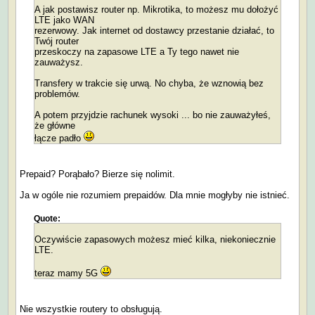
A jak postawisz router np. Mikrotika, to możesz mu dołożyć
LTE jako WAN
rezerwowy. Jak internet od dostawcy przestanie działać, to
Twój router
przeskoczy na zapasowe LTE a Ty tego nawet nie
zauważysz.
Transfery w trakcie się urwą. No chyba, że wznowią bez
problemów.
A potem przyjdzie rachunek wysoki ... bo nie zauważyłeś,
że główne
łącze padło
Prepaid? Porąbało? Bierze się nolimit.
Ja w ogóle nie rozumiem prepaidów. Dla mnie mogłyby nie istnieć.
Quote:
Oczywiście zapasowych możesz mieć kilka, niekoniecznie
LTE.
teraz mamy 5G
Nie wszystkie routery to obsługują.