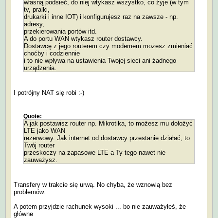
własną podsieć, do niej wtykasz wszystko, co żyje (w tym
tv, pralki,
drukarki i inne IOT) i konfigurujesz raz na zawsze - np.
adresy,
przekierowania portów itd.
A do portu WAN wtykasz router dostawcy.
Dostawcę z jego routerem czy modemem możesz zmieniać
choćby i codziennie
i to nie wpływa na ustawienia Twojej sieci ani żadnego
urządzenia.
I potrójny NAT się robi :-)
Quote:
A jak postawisz router np. Mikrotika, to możesz mu dołożyć
LTE jako WAN
rezerwowy. Jak internet od dostawcy przestanie działać, to
Twój router
przeskoczy na zapasowe LTE a Ty tego nawet nie
zauważysz.
Transfery w trakcie się urwą. No chyba, że wznowią bez
problemów.
A potem przyjdzie rachunek wysoki ... bo nie zauważyłeś, że
główne