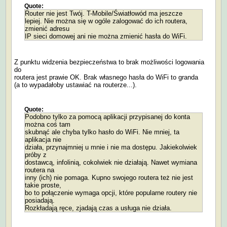
Quote:
Router nie jest Twój. T-Mobile/Światłowód ma jeszcze
lepiej. Nie można się w ogóle zalogować do ich routera,
zmienić adresu
IP sieci domowej ani nie można zmienić hasła do WiFi.
Z punktu widzenia bezpieczeństwa to brak możliwości logowania
do
routera jest prawie OK. Brak własnego hasła do WiFi to granda
(a to wypadałoby ustawiać na routerze...).
Quote:
Podobno tylko za pomocą aplikacji przypisanej do konta
można coś tam
skubnąć ale chyba tylko hasło do WiFi. Nie mniej, ta
aplikacja nie
działa, przynajmniej u mnie i nie ma dostępu. Jakiekolwiek
próby z
dostawcą, infolinią, cokolwiek nie działają. Nawet wymiana
routera na
inny (ich) nie pomaga. Kupno swojego routera też nie jest
takie proste,
bo to połączenie wymaga opcji, które popularne routery nie
posiadają.
Rozkładają ręce, zjadają czas a usługa nie działa.