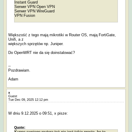
Instant Guard
Serwer VPN Open VPN
Serwer VPN WireGuard
VPN Fusion
Większość z tego mają mikrotiki w Router OS, mają FortiGate,
Unifi, a z
większych sprzętów np. Juniper.
Do OpenWRT nie da się doinstalować?
--
Pozdrawiam.
Adam
x
Guest
Tue Dec 09, 2025 12:12 pm
W dniu 9.12.2025 o 09:51, x pisze:
Quote:
Kupno swojego routera też nie jest takie proste, bo to