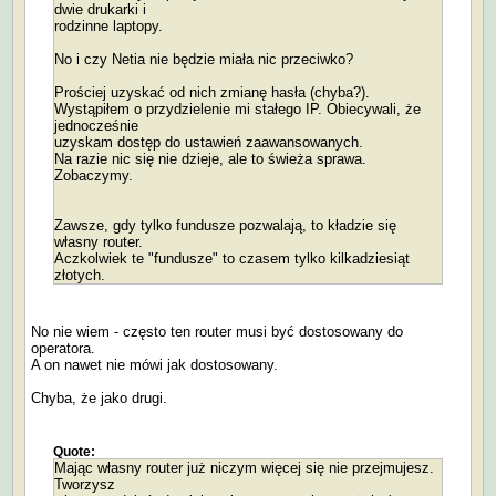
dwie drukarki i
rodzinne laptopy.
No i czy Netia nie będzie miała nic przeciwko?
Prościej uzyskać od nich zmianę hasła (chyba?).
Wystąpiłem o przydzielenie mi stałego IP. Obiecywali, że
jednocześnie
uzyskam dostęp do ustawień zaawansowanych.
Na razie nic się nie dzieje, ale to świeża sprawa.
Zobaczymy.
Zawsze, gdy tylko fundusze pozwalają, to kładzie się
własny router.
Aczkolwiek te "fundusze" to czasem tylko kilkadziesiąt
złotych.
No nie wiem - często ten router musi być dostosowany do
operatora.
A on nawet nie mówi jak dostosowany.
Chyba, że jako drugi.
Quote:
Mając własny router już niczym więcej się nie przejmujesz.
Tworzysz