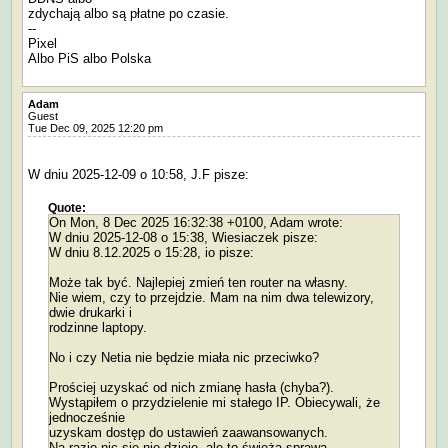
zdychają albo są płatne po czasie.
--
Pixel
Albo PiS albo Polska
Adam
Guest
Tue Dec 09, 2025 12:20 pm
W dniu 2025-12-09 o 10:58, J.F pisze:
Quote:
On Mon, 8 Dec 2025 16:32:38 +0100, Adam wrote:
W dniu 2025-12-08 o 15:38, Wiesiaczek pisze:
W dniu 8.12.2025 o 15:28, io pisze:
Może tak być. Najlepiej zmień ten router na własny.
Nie wiem, czy to przejdzie. Mam na nim dwa telewizory,
dwie drukarki i
rodzinne laptopy.
No i czy Netia nie będzie miała nic przeciwko?
Prościej uzyskać od nich zmianę hasła (chyba?).
Wystąpiłem o przydzielenie mi stałego IP. Obiecywali, że
jednocześnie
uzyskam dostęp do ustawień zaawansowanych.
Na razie nic się nie dzieje, ale to świeża sprawa.