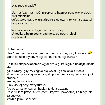
Dlaczego granda?
UE ma (czy ma mieć) przepisy o bezpieczeństwie w sieci.
Niezmienialne
defaultowe hasło w urządzeniu sieciowym to kpina z zasad
bezpieczeństwa.
W zależnosci od tego, do czego służy.
Umożliwia bezpieczne operacje, od strony sieci
użytkownika.
No faktycznie.
User/user bardzo zabezpiecza ruter od strony użytkownika.
Może prościej byłoby w ogóle bez hasła logowania?
Po kilku eksperymentach wyjaśniło się, że login z naklejki działa,
ale
tylko wtedy, gdy wyciągnie się wtyczkę zasilania z rutera.
Natomiast po zalogowaniu się do panelu rutera wyświetlana jest
prośba p
zmianę loginu i hasła.
- Jak do tej pory wszystko ok.
Ale po zmianie loginu i hasła nie działa żadne!
Reset rutera przyciskiem (tym ukrytym) powoduje, że mogę się
zalogować
jedynie jako user/user.