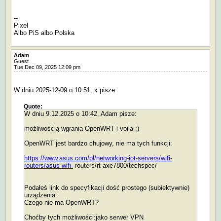
--
Pixel
Albo PiS albo Polska
Adam
Guest
Tue Dec 09, 2025 12:09 pm
W dniu 2025-12-09 o 10:51, x pisze:
Quote:
W dniu 9.12.2025 o 10:42, Adam pisze:
możliwością wgrania OpenWRT i voila :)
OpenWRT jest bardzo chujowy, nie ma tych funkcji:
https://www.asus.com/pl/networking-iot-servers/wifi-
routers/asus-wifi-
routers/rt-axe7800/techspec/
Podałeś link do specyfikacji dość prostego (subiektywnie)
urządzenia.
Czego nie ma OpenWRT?
Choćby tych możliwości:jako serwer VPN