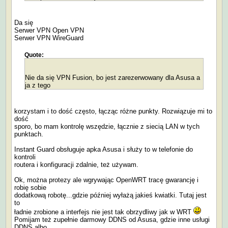
Da się
Serwer VPN Open VPN
Serwer VPN WireGuard
Quote:
Nie da się VPN Fusion, bo jest zarezerwowany dla Asusa a
ja z tego
korzystam i to dość często, łącząc różne punkty. Rozwiązuje mi to
dość
sporo, bo mam kontrolę wszędzie, łącznie z siecią LAN w tych
punktach.
Instant Guard obsługuje apka Asusa i służy to w telefonie do
kontroli
routera i konfiguracji zdalnie, też używam.
Ok, można protezy ale wgrywając OpenWRT tracę gwarancję i
robię sobie
dodatkową robotę...gdzie później wyłażą jakieś kwiatki. Tutaj jest
to
ładnie zrobione a interfejs nie jest tak obrzydliwy jak w WRT
Pomijam też zupełnie darmowy DDNS od Asusa, gdzie inne usługi
DDNS albo