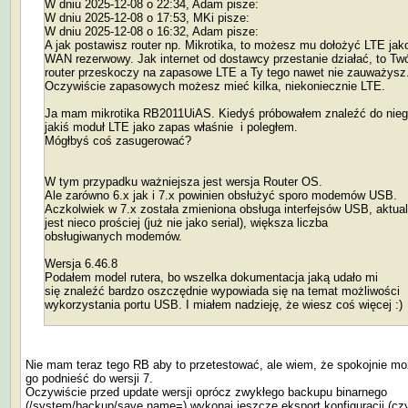
W dniu 2025-12-08 o 22:34, Adam pisze:
W dniu 2025-12-08 o 17:53, MKi pisze:
W dniu 2025-12-08 o 16:32, Adam pisze:
A jak postawisz router np. Mikrotika, to możesz mu dołożyć LTE jak
WAN rezerwowy. Jak internet od dostawcy przestanie działać, to Twó
router przeskoczy na zapasowe LTE a Ty tego nawet nie zauważysz
Oczywiście zapasowych możesz mieć kilka, niekoniecznie LTE.
Ja mam mikrotika RB2011UiAS. Kiedyś próbowałem znaleźć do nie
jakiś moduł LTE jako zapas właśnie i poległem.
Mógłbyś coś zasugerować?
W tym przypadku ważniejsza jest wersja Router OS.
Ale zarówno 6.x jak i 7.x powinien obsłużyć sporo modemów USB.
Aczkolwiek w 7.x została zmieniona obsługa interfejsów USB, aktual
jest nieco prościej (już nie jako serial), większa liczba
obsługiwanych modemów.
Wersja 6.46.8
Podałem model rutera, bo wszelka dokumentacja jaką udało mi
się znaleźć bardzo oszczędnie wypowiada się na temat możliwości
wykorzystania portu USB. I miałem nadzieję, że wiesz coś więcej :)
Nie mam teraz tego RB aby to przetestować, ale wiem, że spokojnie m
go podnieść do wersji 7.
Oczywiście przed update wersji oprócz zwykłego backupu binarnego
(/system/backup/save name=) wykonaj jeszcze eksport konfiguracji (czy