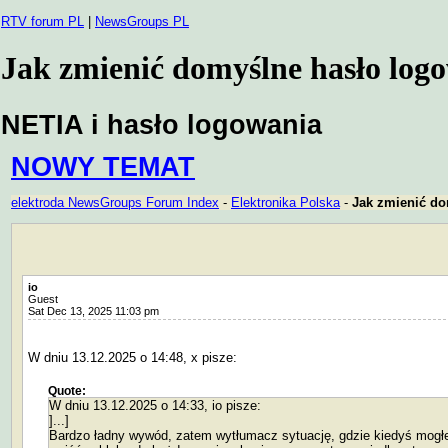
RTV forum PL
|
NewsGroups PL
Jak zmienić domyślne hasło log
NETIA i hasło logowania
NOWY TEMAT
elektroda NewsGroups Forum Index
-
Elektronika Polska
-
Jak zmienić do
io
Guest
Sat Dec 13, 2025 11:03 pm
W dniu 13.12.2025 o 14:48, x pisze:
Quote:
W dniu 13.12.2025 o 14:33, io pisze:
]...]
Bardzo ładny wywód, zatem wytłumacz sytuację, gdzie kiedyś mogł