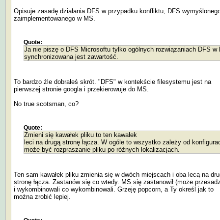
Opisuje zasadę działania DFS w przypadku konfliktu, DFS wymyślonego
zaimplementowanego w MS.
Quote:
Ja nie piszę o DFS Microsoftu tylko ogólnych rozwiązaniach DFS w 
synchronizowana jest zawartość.
To bardzo źle dobrałeś skrót. "DFS" w kontekście filesystemu jest na
pierwszej stronie googla i przekierowuje do MS.
No true scotsman, co?
Quote:
Zmieni się kawałek pliku to ten kawałek
leci na drugą stronę łącza. W ogóle to wszystko zależy od konfigurac
może być rozpraszanie pliku po różnych lokalizacjach.
Ten sam kawałek pliku zmienia się w dwóch miejscach i oba lecą na dr
stronę łącza. Zastanów się co wtedy. MS się zastanowił (może przesad
i wykombinowali co wykombinowali. Grzeję popcorn, a Ty określ jak to
można zrobić lepiej.