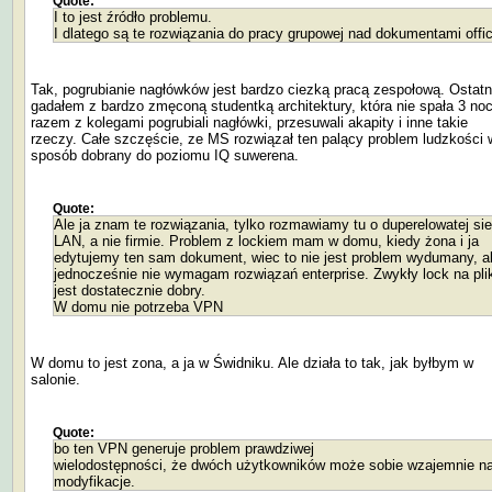
Quote:
I to jest źródło problemu.
I dlatego są te rozwiązania do pracy grupowej nad dokumentami offi
Tak, pogrubianie nagłówków jest bardzo ciezką pracą zespołową. Ostatn
gadałem z bardzo zmęconą studentką architektury, która nie spała 3 noc
razem z kolegami pogrubiali nagłówki, przesuwali akapity i inne takie
rzeczy. Całe szczęście, ze MS rozwiązał ten palący problem ludzkości 
sposób dobrany do poziomu IQ suwerena.
Quote:
Ale ja znam te rozwiązania, tylko rozmawiamy tu o duperelowatej sie
LAN, a nie firmie. Problem z lockiem mam w domu, kiedy żona i ja
edytujemy ten sam dokument, wiec to nie jest problem wydumany, a
jednocześnie nie wymagam rozwiązań enterprise. Zwykły lock na pli
jest dostatecznie dobry.
W domu nie potrzeba VPN
W domu to jest zona, a ja w Świdniku. Ale działa to tak, jak byłbym w
salonie.
Quote:
bo ten VPN generuje problem prawdziwej
wielodostępności, że dwóch użytkowników może sobie wzajemnie n
modyfikacje.