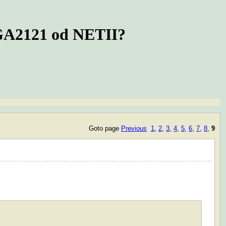
CGA2121 od NETII?
Goto page
Previous
1
,
2
,
3
,
4
,
5
,
6
,
7
,
8
,
9