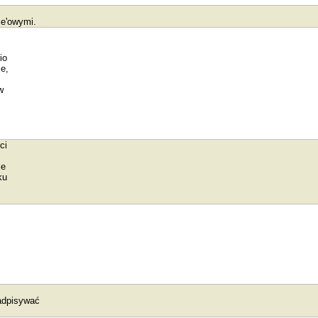
ce'owymi.
io
e,
w
ci
le
ku
adpisywać