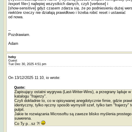
/export file=) najlepiej wszystkich danych, czyli [verbose] i
[show-sensitive] gdyż czasem zdarza się, że po podniesieniu dużej wers
niektóre rzeczy nie działają prawidłowo i trzeba robić reset i ustawiać
od nowa.
--
Pozdrawiam.
Adam
heby
Guest
Tue Dec 30, 2025 4:51 pm
On 13/12/2025 11:10, io wrote:
Quote:
Zapisujący ostatni wygrywa (Last-Writer-Wins), a przegrany ląduje w
katalogu "frajerzy".
Czyli dokładnie to, co w opisywanej anegdotycznie fimie, gdzie praw
identyczny, tylko ręczny sposób wymyslił szef, tylko tam "frajerzy" t
pulpit.
Jakie te rozwiązania Microsoftu są zawsze blisko myślenia prostego
suwerena.
Co Ty p...sz ?!