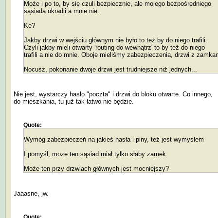
Może i po to, by się czuli bezpiecznie, ale mojego bezpośredniego
sąsiada okradli a mnie nie.
Ke?
Jakby drzwi w wejściu głównym nie było to też by do niego trafili.
Czyli jakby mieli otwarty 'routing do wewnątrz' to by też do niego
trafili a nie do mnie. Oboje mieliśmy zabezpieczenia, drzwi z zamka
Nocusz, pokonanie dwoje drzwi jest trudniejsze niż jednych...
Nie jest, wystarczy hasło "poczta" i drzwi do bloku otwarte. Co innego,
do mieszkania, tu już tak łatwo nie będzie.
Quote:
Wymóg zabezpieczeń na jakieś hasła i piny, też jest wymysłem
I pomyśl, może ten sąsiad miał tylko słaby zamek.
Może ten przy drzwiach głównych jest mocniejszy?
Jaaasne, jw.
Quote: