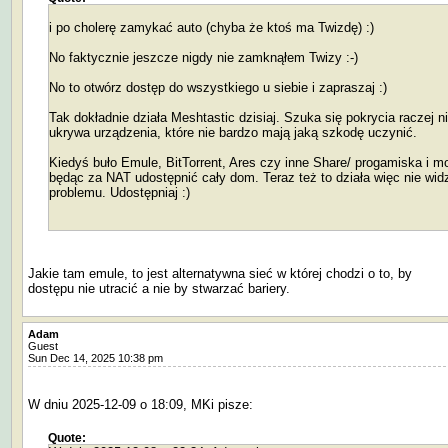
i po cholerę zamykać auto (chyba że ktoś ma Twizdę) :)
No faktycznie jeszcze nigdy nie zamknąłem Twizy :-)
No to otwórz dostęp do wszystkiego u siebie i zapraszaj :)
Tak dokładnie działa Meshtastic dzisiaj. Szuka się pokrycia raczej n
ukrywa urządzenia, które nie bardzo mają jaką szkodę uczynić.
Kiedyś buło Emule, BitTorrent, Ares czy inne Share/ progamiska i m
będąc za NAT udostępnić cały dom. Teraz też to działa więc nie wid
problemu. Udostępniaj :)
Jakie tam emule, to jest alternatywna sieć w której chodzi o to, by
dostępu nie utracić a nie by stwarzać bariery.
Adam
Guest
Sun Dec 14, 2025 10:38 pm
W dniu 2025-12-09 o 18:09, MKi pisze:
Quote: