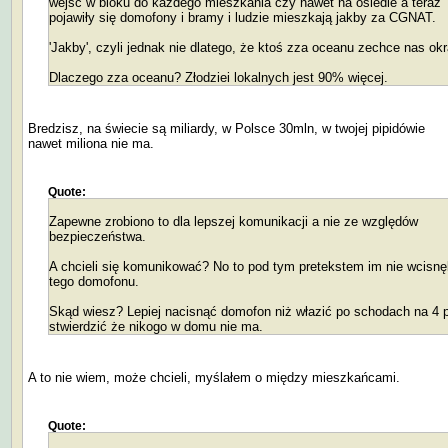
wejść w bloku do każdego mieszkania czy nawet na osiedle a teraz
pojawiły się domofony i bramy i ludzie mieszkają jakby za CGNAT.
'Jakby', czyli jednak nie dlatego, że ktoś zza oceanu zechce nas ok
Dlaczego zza oceanu? Złodziei lokalnych jest 90% więcej.
Bredzisz, na świecie są miliardy, w Polsce 30mln, w twojej pipidówie
nawet miliona nie ma.
Quote:
Zapewne zrobiono to dla lepszej komunikacji a nie ze względów
bezpieczeństwa.
A chcieli się komunikować? No to pod tym pretekstem im nie wcisnęl
tego domofonu.
Skąd wiesz? Lepiej nacisnąć domofon niż włazić po schodach na 4 pi
stwierdzić że nikogo w domu nie ma.
A to nie wiem, może chcieli, myślałem o między mieszkańcami.
Quote: