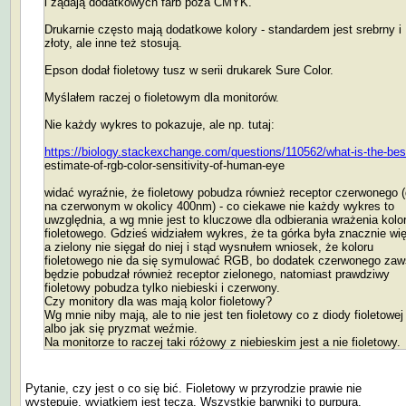
i żądają dodatkowych farb poza CMYK.
Drukarnie często mają dodatkowe kolory - standardem jest srebrny i
złoty, ale inne też stosują.
Epson dodał fioletowy tusz w serii drukarek Sure Color.
Myślałem raczej o fioletowym dla monitorów.
Nie każdy wykres to pokazuje, ale np. tutaj:
https://biology.stackexchange.com/questions/110562/what-is-the-bes
estimate-of-rgb-color-sensitivity-of-human-eye
widać wyraźnie, że fioletowy pobudza również receptor czerwonego 
na czerwonym w okolicy 400nm) - co ciekawe nie każdy wykres to
uwzględnia, a wg mnie jest to kluczowe dla odbierania wrażenia kolo
fioletowego. Gdzieś widziałem wykres, że ta górka była znacznie wi
a zielony nie sięgał do niej i stąd wysnułem wniosek, że koloru
fioletowego nie da się symulować RGB, bo dodatek czerwonego za
będzie pobudzał również receptor zielonego, natomiast prawdziwy
fioletowy pobudza tylko niebieski i czerwony.
Czy monitory dla was mają kolor fioletowy?
Wg mnie niby mają, ale to nie jest ten fioletowy co z diody fioletowej
albo jak się pryzmat weźmie.
Na monitorze to raczej taki różowy z niebieskim jest a nie fioletowy.
Pytanie, czy jest o co się bić. Fioletowy w przyrodzie prawie nie
występuje, wyjątkiem jest tęcza. Wszystkie barwniki to purpura.