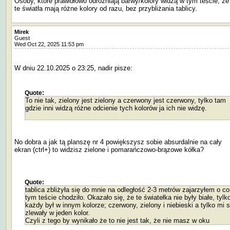
Osoby, które prawidłowo odróżniają barwy/kolory widzą w tym teście, że
te światła mają różne kolory od razu, bez przybliżania tablicy.
Mirek
Guest
Wed Oct 22, 2025 11:53 pm
W dniu 22.10.2025 o 23:25, nadir pisze:
Quote:
To nie tak, zielony jest zielony a czerwony jest czerwony, tylko tam
gdzie inni widzą różne odcienie tych kolorów ja ich nie widzę.
No dobra a jak tą planszę nr 4 powiększysz sobie absurdalnie na cały
ekran (ctrl+) to widzisz zielone i pomarańczowo-brązowe kółka?
Quote:
tablica zbliżyła się do mnie na odległość 2-3 metrów zajarzyłem o c
tym teście chodziło. Okazało się, że te światełka nie były białe, tylk
każdy był w innym kolorze; czerwony, zielony i niebieski a tylko mi s
zlewały w jeden kolor.
Czyli z tego by wynikało że to nie jest tak, że nie masz w oku