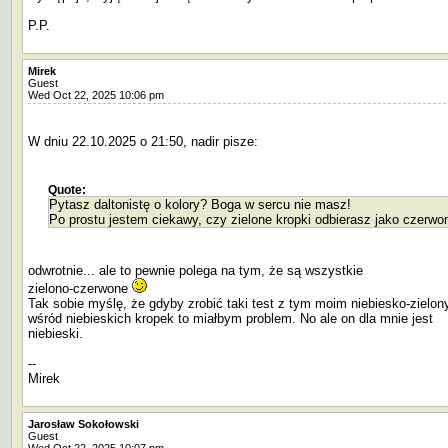
P.P.
Mirek
Guest
Wed Oct 22, 2025 10:06 pm
W dniu 22.10.2025 o 21:50, nadir pisze:
Quote:
Pytasz daltonistę o kolory? Boga w sercu nie masz!
Po prostu jestem ciekawy, czy zielone kropki odbierasz jako czerwo
odwrotnie... ale to pewnie polega na tym, że są wszystkie
zielono-czerwone
Tak sobie myślę, że gdyby zrobić taki test z tym moim niebiesko-zielo
wśród niebieskich kropek to miałbym problem. No ale on dla mnie jest
niebieski.
--
Mirek
Jarosław Sokołowski
Guest
Wed Oct 22, 2025 10:07 pm