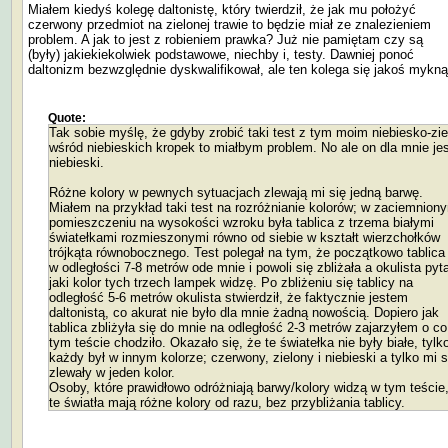
Miałem kiedyś kolegę daltonistę, który twierdził, że jak mu położyć
czerwony przedmiot na zielonej trawie to będzie miał ze znalezieniem
problem. A jak to jest z robieniem prawka? Już nie pamiętam czy są
(były) jakiekiekolwiek podstawowe, niechby i, testy. Dawniej ponoć
daltonizm bezwzględnie dyskwalifikował, ale ten kolega się jakoś mykną
Quote:
Tak sobie myślę, że gdyby zrobić taki test z tym moim niebiesko-zi
wśród niebieskich kropek to miałbym problem. No ale on dla mnie je
niebieski.
Różne kolory w pewnych sytuacjach zlewają mi się jedną barwę.
Miałem na przykład taki test na rozróżnianie kolorów; w zaciemnion
pomieszczeniu na wysokości wzroku była tablica z trzema białymi
światełkami rozmieszonymi równo od siebie w kształt wierzchołków
trójkąta równobocznego. Test polegał na tym, że początkowo tablica
w odległości 7-8 metrów ode mnie i powoli się zbliżała a okulista pyta
jaki kolor tych trzech lampek widzę. Po zbliżeniu się tablicy na
odległość 5-6 metrów okulista stwierdził, że faktycznie jestem
daltonistą, co akurat nie było dla mnie żadną nowością. Dopiero jak
tablica zbliżyła się do mnie na odległość 2-3 metrów zajarzyłem o c
tym teście chodziło. Okazało się, że te światełka nie były białe, tylk
każdy był w innym kolorze; czerwony, zielony i niebieski a tylko mi s
zlewały w jeden kolor.
Osoby, które prawidłowo odróżniają barwy/kolory widzą w tym teście
te światła mają różne kolory od razu, bez przybliżania tablicy.