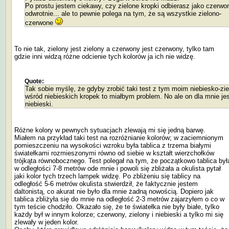
Po prostu jestem ciekawy, czy zielone kropki odbierasz jako czerwo
odwrotnie... ale to pewnie polega na tym, że są wszystkie zielono-
czerwone
To nie tak, zielony jest zielony a czerwony jest czerwony, tylko tam
gdzie inni widzą różne odcienie tych kolorów ja ich nie widzę.
Quote:
Tak sobie myślę, że gdyby zrobić taki test z tym moim niebiesko-zi
wśród niebieskich kropek to miałbym problem. No ale on dla mnie je
niebieski.
Różne kolory w pewnych sytuacjach zlewają mi się jedną barwę.
Miałem na przykład taki test na rozróżnianie kolorów; w zaciemnionym
pomieszczeniu na wysokości wzroku była tablica z trzema białymi
światełkami rozmieszonymi równo od siebie w kształt wierzchołków
trójkąta równobocznego. Test polegał na tym, że początkowo tablica był
w odległości 7-8 metrów ode mnie i powoli się zbliżała a okulista pytał
jaki kolor tych trzech lampek widzę. Po zbliżeniu się tablicy na
odległość 5-6 metrów okulista stwierdził, że faktycznie jestem
daltonistą, co akurat nie było dla mnie żadną nowością. Dopiero jak
tablica zbliżyła się do mnie na odległość 2-3 metrów zajarzyłem o co w
tym teście chodziło. Okazało się, że te światełka nie były białe, tylko
każdy był w innym kolorze; czerwony, zielony i niebieski a tylko mi się
zlewały w jeden kolor.