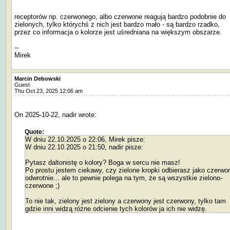
receptorów np. czerwonego, albo czerwone reagują bardzo podobnie do
zielonych, tylko którychś z nich jest bardzo mało - są bardzo rzadko,
przez co informacja o kolorze jest uśredniana na większym obszarze.
--
Mirek
Marcin Debowski
Guest
Thu Oct 23, 2025 12:06 am
On 2025-10-22, nadir wrote:
Quote:
W dniu 22.10.2025 o 22:06, Mirek pisze:
W dniu 22.10.2025 o 21:50, nadir pisze:
Pytasz daltonistę o kolory? Boga w sercu nie masz!
Po prostu jestem ciekawy, czy zielone kropki odbierasz jako czerwo
odwrotnie... ale to pewnie polega na tym, że są wszystkie zielono-
czerwone ;)
To nie tak, zielony jest zielony a czerwony jest czerwony, tylko tam
gdzie inni widzą różne odcienie tych kolorów ja ich nie widzę.