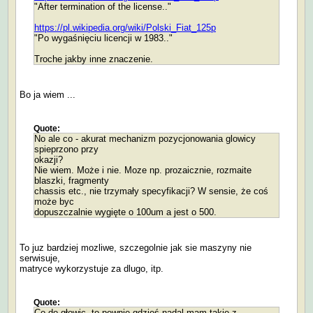
"After termination of the license.."
https://pl.wikipedia.org/wiki/Polski_Fiat_125p
"Po wygaśnięciu licencji w 1983.."
Troche jakby inne znaczenie.
Bo ja wiem ...
Quote:
No ale co - akurat mechanizm pozycjonowania glowicy
spieprzono przy
okazji?
Nie wiem. Może i nie. Moze np. prozaicznie, rozmaite
blaszki, fragmenty
chassis etc., nie trzymały specyfikacji? W sensie, że coś
może byc
dopuszczalnie wygięte o 100um a jest o 500.
To juz bardziej mozliwe, szczegolnie jak sie maszyny nie
serwisuje,
matryce wykorzystuje za dlugo, itp.
Quote:
Co do głowic, to pewnie gdzieś nadal mam takie z