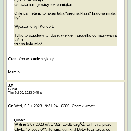
cyrki z jakością i
ustawianiem głowicy tez pamiętam.
O ile pamietam, to jakas taka "srednia klasa" krajowa miała
być.
Wyższa to był Koncert.
Tylko to szpulowy ... duze, wielkie, i źródelko do nagrywania
taśm
trzeba było mieć.
Gramofon w sumie styknął.
--
Marcin
J.F
Guest
Thu Jul 06, 2023 8:48 am
On Wed, 5 Jul 2023 19:31:24 +0200, Czarek wrote:
Quote:
W dniu 3.07.2023 oÂ 17:52, LordBluzgÂŽí źíˇľí źíˇą pisze:
Chyba "w beczkÄ". To wina gumki :] ByĹy teĹź takie, co