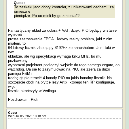
Quote:
To zaskakująco dobry kontroler, z unikatowymi cechami, za
śmieszne
pieniądze. Po co mieli by go zmieniać?
Fantastyczny układ za dolara + VAT, dzięki PIO będący w stanie
wyprzeć
proste zastosowania FPGA. Jedyny realny problem, jaki z nim
miałem, to
64-bitowy licznik zliczający 8192Hz ze snapshotem. Jest taki w
tym
układzie, ale wg specyfikacji wymaga kilku MHz, bo mu
pozbawiony
wyobraźni projektant podłączył wejście do tego samego zegara, co
watchdog. Da się to zasymulować na PIO, ale zżera za dużo
pamięci FSM i
trochę głupio stracić 4 kanały PIO na jakiś banalny licznik. Na
szczęście obok na płytce leży Artix, którego ten RP konfiguruje,
więc
liczniki skończyły w Verilogu.
Pozdrawiam, Piotr
Guest
Wed Jul 05, 2023 10:18 pm