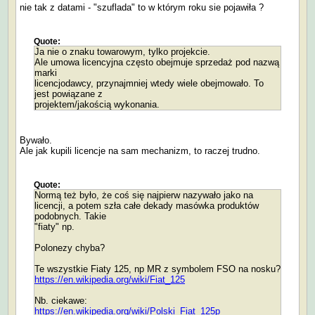
nie tak z datami - "szuflada" to w którym roku sie pojawiła ?
Quote:
Ja nie o znaku towarowym, tylko projekcie.
Ale umowa licencyjna często obejmuje sprzedaż pod nazwą
marki
licencjodawcy, przynajmniej wtedy wiele obejmowało. To
jest powiązane z
projektem/jakością wykonania.
Bywało.
Ale jak kupili licencje na sam mechanizm, to raczej trudno.
Quote:
Normą też było, że coś się najpierw nazywało jako na
licencji, a potem szła całe dekady masówka produktów
podobnych. Takie
"fiaty" np.
Polonezy chyba?
Te wszystkie Fiaty 125, np MR z symbolem FSO na nosku?
https://en.wikipedia.org/wiki/Fiat_125
Nb. ciekawe:
https://en.wikipedia.org/wiki/Polski_Fiat_125p