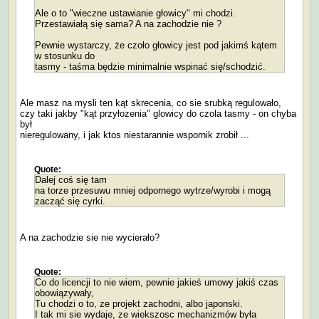
Ale o to "wieczne ustawianie głowicy" mi chodzi.
Przestawiałą się sama? A na zachodzie nie ?
Pewnie wystarczy, że czoło głowicy jest pod jakimś kątem
w stosunku do
tasmy - taśma będzie minimalnie wspinać się/schodzić.
Ale masz na mysli ten kąt skrecenia, co sie srubką regulowało,
czy taki jakby "kąt przyłozenia" glowicy do czola tasmy - on chyba
był
nieregulowany, i jak ktos niestarannie wspornik zrobił ...
Quote:
Dalej coś się tam
na torze przesuwu mniej odpornego wytrze/wyrobi i mogą
zacząć się cyrki.
A na zachodzie sie nie wycierało?
Quote:
Co do licencji to nie wiem, pewnie jakieś umowy jakiś czas
obowiązywały,
Tu chodzi o to, ze projekt zachodni, albo japonski.
I tak mi sie wydaje, ze wiekszosc mechanizmów była