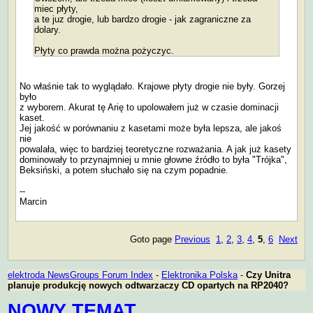
miec płyty,
a te juz drogie, lub bardzo drogie - jak zagraniczne za
dolary.
Płyty co prawda można pożyczyc.
No właśnie tak to wyglądało. Krajowe płyty drogie nie były. Gorzej
było
z wyborem. Akurat tę Arię to upolowałem już w czasie dominacji
kaset.
Jej jakość w porównaniu z kasetami może była lepsza, ale jakoś
nie
powalała, więc to bardziej teoretyczne rozważania. A jak już kasety
dominowały to przynajmniej u mnie głowne źródło to była "Trójka",
Beksiński, a potem słuchało się na czym popadnie.
--
Marcin
Goto page
Previous
1
,
2
,
3
,
4
,
5
,
6
Next
elektroda NewsGroups Forum Index
-
Elektronika Polska
-
Czy Unitra
planuje produkcję nowych odtwarzaczy CD opartych na RP2040?
NOWY TEMAT