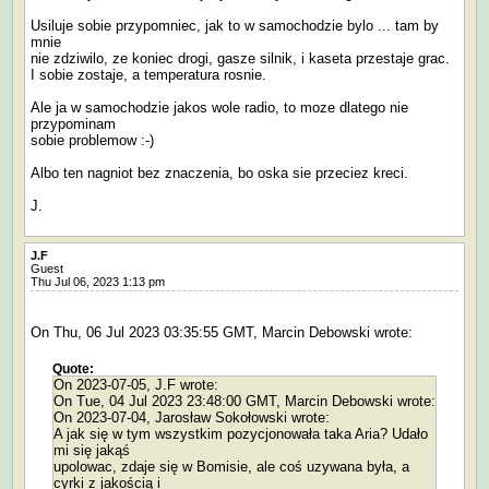
Usiluje sobie przypomniec, jak to w samochodzie bylo ... tam by
mnie
nie zdziwilo, ze koniec drogi, gasze silnik, i kaseta przestaje grac.
I sobie zostaje, a temperatura rosnie.
Ale ja w samochodzie jakos wole radio, to moze dlatego nie
przypominam
sobie problemow :-)
Albo ten nagniot bez znaczenia, bo oska sie przeciez kreci.
J.
J.F
Guest
Thu Jul 06, 2023 1:13 pm
On Thu, 06 Jul 2023 03:35:55 GMT, Marcin Debowski wrote:
Quote:
On 2023-07-05, J.F wrote:
On Tue, 04 Jul 2023 23:48:00 GMT, Marcin Debowski wrote:
On 2023-07-04, Jarosław Sokołowski wrote:
A jak się w tym wszystkim pozycjonowała taka Aria? Udało
mi się jakąś
upolowac, zdaje się w Bomisie, ale coś uzywana była, a
cyrki z jakością i