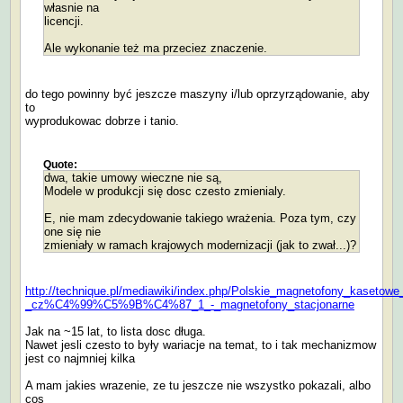
własnie na
licencji.
Ale wykonanie też ma przeciez znaczenie.
do tego powinny być jeszcze maszyny i/lub oprzyrządowanie, aby
to
wyprodukowac dobrze i tanio.
Quote:
dwa, takie umowy wieczne nie są,
Modele w produkcji się dosc czesto zmienialy.
E, nie mam zdecydowanie takiego wrażenia. Poza tym, czy
one się nie
zmieniały w ramach krajowych modernizacji (jak to zwał...)?
http://technique.pl/mediawiki/index.php/Polskie_magnetofony_kasetowe
_cz%C4%99%C5%9B%C4%87_1_-_magnetofony_stacjonarne
Jak na ~15 lat, to lista dosc długa.
Nawet jesli czesto to były wariacje na temat, to i tak mechanizmow
jest co najmniej kilka
A mam jakies wrazenie, ze tu jeszcze nie wszystko pokazali, albo
cos