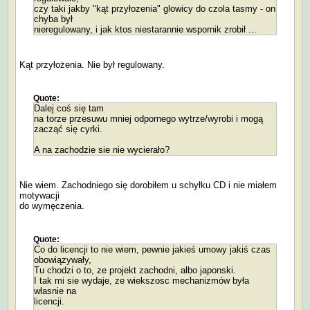
czy taki jakby "kąt przyłozenia" glowicy do czola tasmy - on
chyba był
nieregulowany, i jak ktos niestarannie wspornik zrobił ...
Kąt przyłożenia. Nie był regulowany.
Quote:
Dalej coś się tam
na torze przesuwu mniej odpornego wytrze/wyrobi i mogą
zacząć się cyrki.
A na zachodzie sie nie wycierało?
Nie wiem. Zachodniego się dorobiłem u schyłku CD i nie miałem
motywacji
do wymęczenia.
Quote:
Co do licencji to nie wiem, pewnie jakieś umowy jakiś czas
obowiązywały,
Tu chodzi o to, ze projekt zachodni, albo japonski.
I tak mi sie wydaje, ze wiekszosc mechanizmów była
własnie na
licencji.