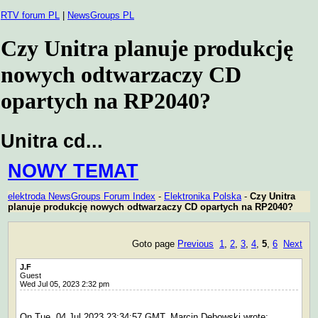
RTV forum PL
|
NewsGroups PL
Czy Unitra planuje produkcję
nowych odtwarzaczy CD
opartych na RP2040?
Unitra cd...
NOWY TEMAT
elektroda NewsGroups Forum Index
-
Elektronika Polska
-
Czy Unitra
planuje produkcję nowych odtwarzaczy CD opartych na RP2040?
Goto page
Previous
1
,
2
,
3
,
4
,
5
,
6
Next
J.F
Guest
Wed Jul 05, 2023 2:32 pm
On Tue, 04 Jul 2023 23:34:57 GMT, Marcin Debowski wrote: