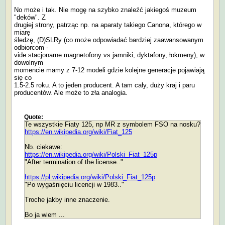
No może i tak. Nie mogę na szybko znaleźć jakiegoś muzeum
"deków". Z
drugiej strony, patrząc np. na aparaty takiego Canona, którego w
miarę
śledzę, (D)SLRy (co może odpowiadać bardziej zaawansowanym
odbiorcom -
vide stacjonarne magnetofony vs jamniki, dyktafony, łokmeny), w
dowolnym
momencie mamy z 7-12 modeli gdzie kolejne generacje pojawiają
się co
1.5-2.5 roku. A to jeden producent. A tam cały, duży kraj i paru
producentów. Ale może to zła analogia.
Quote:
Te wszystkie Fiaty 125, np MR z symbolem FSO na nosku?
https://en.wikipedia.org/wiki/Fiat_125
Nb. ciekawe:
https://en.wikipedia.org/wiki/Polski_Fiat_125p
"After termination of the license.."
https://pl.wikipedia.org/wiki/Polski_Fiat_125p
"Po wygaśnięciu licencji w 1983.."
Troche jakby inne znaczenie.
Bo ja wiem ...