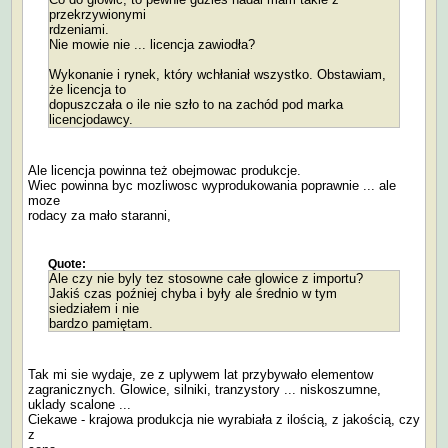
przekrzywionymi
rdzeniami.
Nie mowie nie ... licencja zawiodła?
Wykonanie i rynek, który wchłaniał wszystko. Obstawiam,
że licencja to
dopuszczała o ile nie szło to na zachód pod marka
licencjodawcy.
Ale licencja powinna też obejmowac produkcje.
Wiec powinna byc mozliwosc wyprodukowania poprawnie ... ale
moze
rodacy za mało staranni,
Quote:
Ale czy nie byly tez stosowne całe glowice z importu?
Jakiś czas poźniej chyba i były ale średnio w tym
siedziałem i nie
bardzo pamiętam.
Tak mi sie wydaje, ze z uplywem lat przybywało elementow
zagranicznych. Glowice, silniki, tranzystory ... niskoszumne,
uklady scalone ...
Ciekawe - krajowa produkcja nie wyrabiała z ilością, z jakością, czy
z