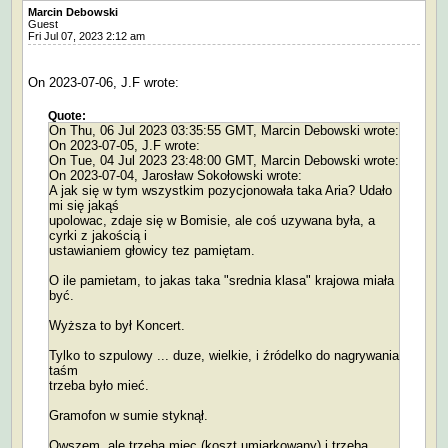
Marcin Debowski
Guest
Fri Jul 07, 2023 2:12 am
On 2023-07-06, J.F wrote:
Quote:
On Thu, 06 Jul 2023 03:35:55 GMT, Marcin Debowski wrote:
On 2023-07-05, J.F wrote:
On Tue, 04 Jul 2023 23:48:00 GMT, Marcin Debowski wrote:
On 2023-07-04, Jarosław Sokołowski wrote:
A jak się w tym wszystkim pozycjonowała taka Aria? Udało
mi się jakąś
upolowac, zdaje się w Bomisie, ale coś uzywana była, a
cyrki z jakością i
ustawianiem głowicy tez pamiętam.
O ile pamietam, to jakas taka "srednia klasa" krajowa miała
być.
Wyższa to był Koncert.
Tylko to szpulowy ... duze, wielkie, i źródelko do nagrywania
taśm
trzeba było mieć.
Gramofon w sumie styknął.
Owszem, ale trzeba miec (koszt umiarkowany) i trzeba