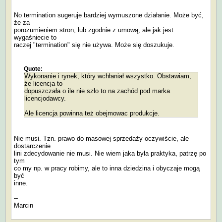
No termination sugeruje bardziej wymuszone działanie. Może być,
że za
porozumieniem stron, lub zgodnie z umową, ale jak jest
wygaśniecie to
raczej "termination" się nie używa. Może się doszukuje.
Quote:
Wykonanie i rynek, który wchłaniał wszystko. Obstawiam,
że licencja to
dopuszczała o ile nie szło to na zachód pod marka
licencjodawcy.
Ale licencja powinna też obejmowac produkcje.
Nie musi. Tzn. prawo do masowej sprzedaży oczywiście, ale
dostarczenie
lini zdecydowanie nie musi. Nie wiem jaka była praktyka, patrzę po
tym
co my np. w pracy robimy, ale to inna dziedzina i obyczaje mogą
być
inne.
--
Marcin