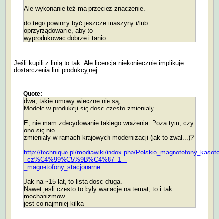
Ale wykonanie też ma przeciez znaczenie.
do tego powinny być jeszcze maszyny i/lub
oprzyrządowanie, aby to
wyprodukowac dobrze i tanio.
Jeśli kupili z linią to tak. Ale licencja niekoniecznie implikuje
dostarczenia lini produkcyjnej.
Quote:
dwa, takie umowy wieczne nie są,
Modele w produkcji się dosc czesto zmienialy.
E, nie mam zdecydowanie takiego wrażenia. Poza tym, czy
one się nie
zmieniały w ramach krajowych modernizacji (jak to zwał...)?
http://technique.pl/mediawiki/index.php/Polskie_magnetofony_kaset
_cz%C4%99%C5%9B%C4%87_1_-
_magnetofony_stacjonarne
Jak na ~15 lat, to lista dosc długa.
Nawet jesli czesto to były wariacje na temat, to i tak
mechanizmow
jest co najmniej kilka