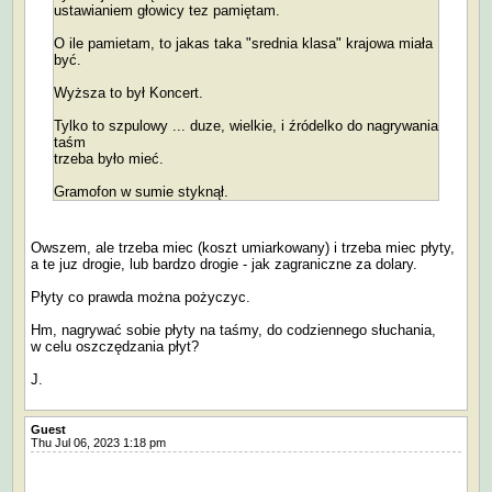
ustawianiem głowicy tez pamiętam.
O ile pamietam, to jakas taka "srednia klasa" krajowa miała
być.
Wyższa to był Koncert.
Tylko to szpulowy ... duze, wielkie, i źródelko do nagrywania
taśm
trzeba było mieć.
Gramofon w sumie styknął.
Owszem, ale trzeba miec (koszt umiarkowany) i trzeba miec płyty,
a te juz drogie, lub bardzo drogie - jak zagraniczne za dolary.
Płyty co prawda można pożyczyc.
Hm, nagrywać sobie płyty na taśmy, do codziennego słuchania,
w celu oszczędzania płyt?
J.
Guest
Thu Jul 06, 2023 1:18 pm