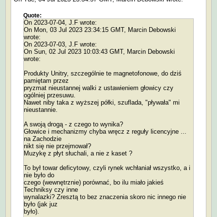
Quote:
On 2023-07-04, J.F wrote:
On Mon, 03 Jul 2023 23:34:15 GMT, Marcin Debowski
wrote:
On 2023-07-03, J.F wrote:
On Sun, 02 Jul 2023 10:03:43 GMT, Marcin Debowski
wrote:
Produkty Unitry, szczególnie te magnetofonowe, do dziś
pamiętam przez
pryzmat nieustannej walki z ustawieniem głowicy czy
ogólniej przesuwu.
Nawet niby taka z wyższej półki, szuflada, "pływała" mi
nieustannie.
A swoją drogą - z czego to wynika?
Głowice i mechanizmy chyba wręcz z reguły licencyjne ...
na Zachodzie
nikt się nie przejmował?
Muzykę z płyt słuchali, a nie z kaset ?
To był towar deficytowy, czyli rynek wchłaniał wszystko, a i
nie było do
czego (wewnętrznie) porównać, bo ilu miało jakieś
Techniksy czy inne
wynalazki? Zresztą to bez znaczenia skoro nic innego nie
było (jak juz
było).