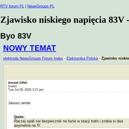
RTV forum PL
|
NewsGroups PL
Zjawisko niskiego napięcia 83V
Byo 83V
NOWY TEMAT
elektroda NewsGroups Forum Index
-
Elektronika Polska
-
Zjawisko niski
Arnold Ziffel
Guest
Tue Jul 29, 2025 3:27 pm
Janusz wrote:
Quote:
Raczej spali sie bezpiecznik na fazie w stacji trafo i zrobia si dua
asymetria na '0'.