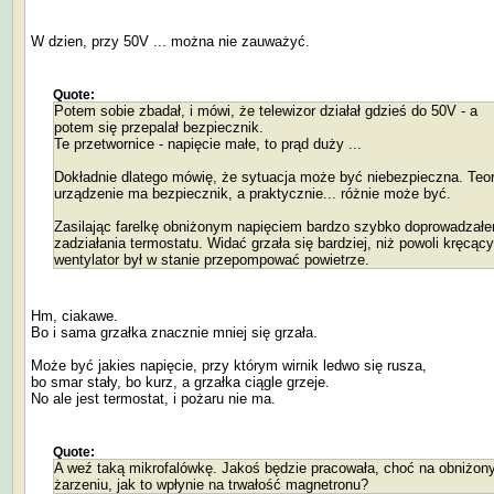
W dzien, przy 50V ... można nie zauważyć.
Quote:
Potem sobie zbadał, i mówi, że telewizor działał gdzieś do 50V - a
potem się przepalał bezpiecznik.
Te przetwornice - napięcie małe, to prąd duży ...
Dokładnie dlatego mówię, że sytuacja może być niebezpieczna. Teo
urządzenie ma bezpiecznik, a praktycznie... różnie może być.
Zasilając farelkę obniżonym napięciem bardzo szybko doprowadzał
zadziałania termostatu. Widać grzała się bardziej, niż powoli kręcący
wentylator był w stanie przepompować powietrze.
Hm, ciakawe.
Bo i sama grzałka znacznie mniej się grzała.
Może być jakies napięcie, przy którym wirnik ledwo się rusza,
bo smar stały, bo kurz, a grzałka ciągle grzeje.
No ale jest termostat, i pożaru nie ma.
Quote:
A weź taką mikrofalówkę. Jakoś będzie pracowała, choć na obniżo
żarzeniu, jak to wpłynie na trwałość magnetronu?