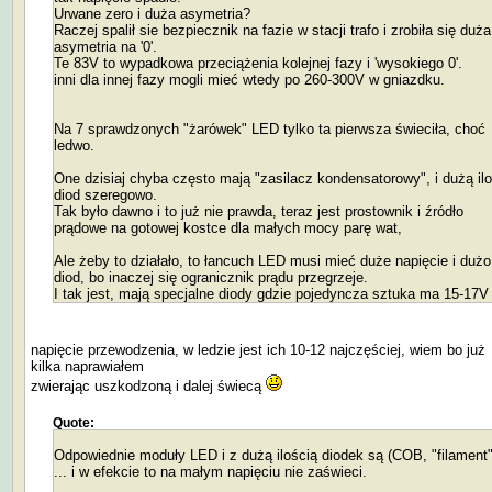
Urwane zero i duża asymetria?
Raczej spalił sie bezpiecznik na fazie w stacji trafo i zrobiła się duża
asymetria na '0'.
Te 83V to wypadkowa przeciążenia kolejnej fazy i 'wysokiego 0'.
inni dla innej fazy mogli mieć wtedy po 260-300V w gniazdku.
Na 7 sprawdzonych "żarówek" LED tylko ta pierwsza świeciła, choć
ledwo.
One dzisiaj chyba często mają "zasilacz kondensatorowy", i dużą il
diod szeregowo.
Tak było dawno i to już nie prawda, teraz jest prostownik i źródło
prądowe na gotowej kostce dla małych mocy parę wat,
Ale żeby to działało, to łancuch LED musi mieć duże napięcie i dużo
diod, bo inaczej się ogranicznik prądu przegrzeje.
I tak jest, mają specjalne diody gdzie pojedyncza sztuka ma 15-17V
napięcie przewodzenia, w ledzie jest ich 10-12 najczęściej, wiem bo już
kilka naprawiałem
zwierając uszkodzoną i dalej świecą
Quote:
Odpowiednie moduły LED i z dużą ilością diodek są (COB, "filament"
... i w efekcie to na małym napięciu nie zaświeci.