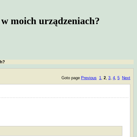
o w moich urządzeniach?
ch?
Goto page
Previous
1
,
2
,
3
,
4
,
5
Next