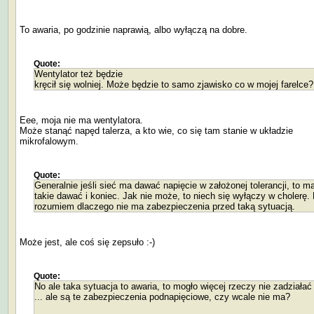
To awaria, po godzinie naprawią, albo wyłączą na dobre.
Quote:
Wentylator też będzie
kręcił się wolniej. Może będzie to samo zjawisko co w mojej farelce?
Eee, moja nie ma wentylatora.
Może stanąć napęd talerza, a kto wie, co się tam stanie w układzie
mikrofalowym.
Quote:
Generalnie jeśli sieć ma dawać napięcie w założonej tolerancji, to m
takie dawać i koniec. Jak nie może, to niech się wyłączy w cholerę. 
rozumiem dlaczego nie ma zabezpieczenia przed taką sytuacją.
Może jest, ale coś się zepsuło :-)
Quote:
No ale taka sytuacja to awaria, to mogło więcej rzeczy nie zadziałać
... ale są te zabezpieczenia podnapięciowe, czy wcale nie ma?