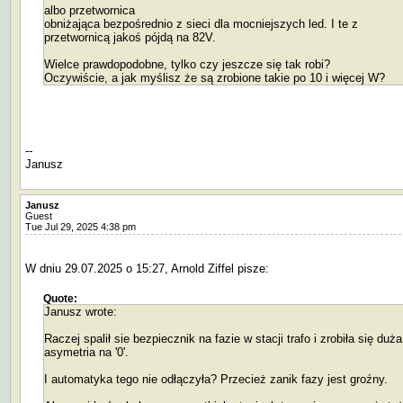
albo przetwornica
obniżająca bezpośrednio z sieci dla mocniejszych led. I te z
przetwornicą jakoś pójdą na 82V.
Wielce prawdopodobne, tylko czy jeszcze się tak robi?
Oczywiście, a jak myślisz że są zrobione takie po 10 i więcej W?
--
Janusz
Janusz
Guest
Tue Jul 29, 2025 4:38 pm
W dniu 29.07.2025 o 15:27, Arnold Ziffel pisze:
Quote:
Janusz wrote:
Raczej spalił sie bezpiecznik na fazie w stacji trafo i zrobiła się duża
asymetria na '0'.
I automatyka tego nie odłączyła? Przecież zanik fazy jest groźny.