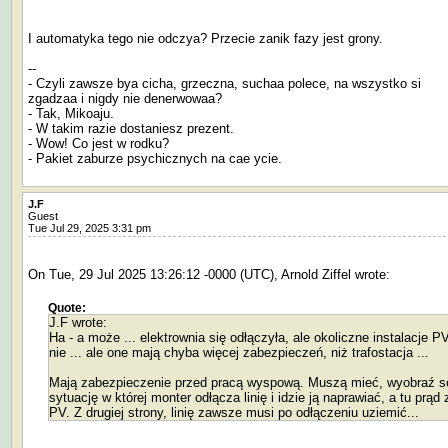
I automatyka tego nie odczya? Przecie zanik fazy jest grony.
--
- Czyli zawsze bya cicha, grzeczna, suchaa polece, na wszystko si
zgadzaa i nigdy nie denerwowaa?
- Tak, Mikoaju.
- W takim razie dostaniesz prezent.
- Wow! Co jest w rodku?
- Pakiet zaburze psychicznych na cae ycie.
J.F
Guest
Tue Jul 29, 2025 3:31 pm
On Tue, 29 Jul 2025 13:26:12 -0000 (UTC), Arnold Ziffel wrote:
Quote:
J.F wrote:
Ha - a może ... elektrownia się odłączyła, ale okoliczne instalacje P
nie ... ale one mają chyba więcej zabezpieczeń, niż trafostacja ...
Mają zabezpieczenie przed pracą wyspową. Muszą mieć, wyobraź s
sytuację w której monter odłącza linię i idzie ją naprawiać, a tu prąd 
PV. Z drugiej strony, linię zawsze musi po odłączeniu uziemić...