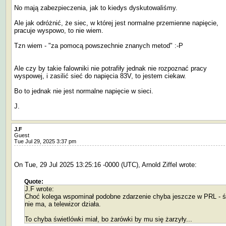
No mają zabezpieczenia, jak to kiedys dyskutowaliśmy.
Ale jak odróżnić, że siec, w której jest normalne przemienne napięcie,
pracuje wyspowo, to nie wiem.
Tzn wiem - "za pomocą powszechnie znanych metod" :-P
Ale czy by takie falowniki nie potrafiły jednak nie rozpoznać pracy
wyspowej, i zasilić sieć do napięcia 83V, to jestem ciekaw.
Bo to jednak nie jest normalne napięcie w sieci.
J.
J.F
Guest
Tue Jul 29, 2025 3:37 pm
On Tue, 29 Jul 2025 13:25:16 -0000 (UTC), Arnold Ziffel wrote:
Quote:
J.F wrote:
Choć kolega wspominał podobne zdarzenie chyba jeszcze w PRL - ś
nie ma, a telewizor działa.
To chyba świetlówki miał, bo żarówki by mu się żarzyły...