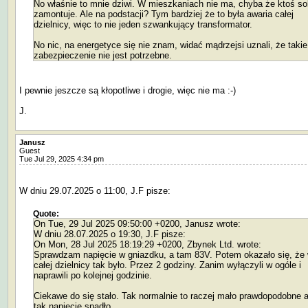
No właśnie to mnie dziwi. W mieszkaniach nie ma, chyba że ktoś so
zamontuje. Ale na podstacji? Tym bardziej że to była awaria całej
dzielnicy, więc to nie jeden szwankujący transformator.
No nic, na energetyce się nie znam, widać mądrzejsi uznali, że takie
zabezpieczenie nie jest potrzebne.
I pewnie jeszcze są kłopotliwe i drogie, więc nie ma :-)
J.
Janusz
Guest
Tue Jul 29, 2025 4:34 pm
W dniu 29.07.2025 o 11:00, J.F pisze:
Quote:
On Tue, 29 Jul 2025 09:50:00 +0200, Janusz wrote:
W dniu 28.07.2025 o 19:30, J.F pisze:
On Mon, 28 Jul 2025 18:19:29 +0200, Zbynek Ltd. wrote:
Sprawdzam napięcie w gniazdku, a tam 83V. Potem okazało się, że
całej dzielnicy tak było. Przez 2 godziny. Zanim wyłączyli w ogóle i
naprawili po kolejnej godzinie.
Ciekawe do się stało. Tak normalnie to raczej mało prawdopodobne 
tak napięcie spadło.