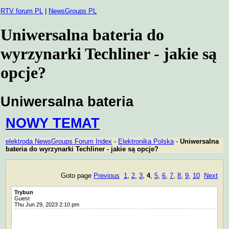
RTV forum PL
|
NewsGroups PL
Uniwersalna bateria do
wyrzynarki Techliner - jakie są
opcje?
Uniwersalna bateria
NOWY TEMAT
elektroda NewsGroups Forum Index
-
Elektronika Polska
-
Uniwersalna
bateria do wyrzynarki Techliner - jakie są opcje?
Goto page
Previous
1
,
2
,
3
,
4
,
5
,
6
,
7
,
8
,
9
,
10
Next
Trybun
Guest
Thu Jun 29, 2023 2:10 pm