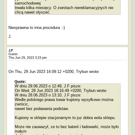
samochodowej
trwała kilka miesięcy. O zwrotach niereklamacyjnych nie
chcą nawet słyszeć.
Niesprawna to inna procedura :-)
J.
J.F
Guest
Thu Jun 29, 2023 3:23 pm
On Thu, 29 Jun 2023 14:09:12 +0200, Trybun wrote:
Quote:
W dniu 29.06.2023 o 12:49, J.F pisze:
On Wed, 28 Jun 2023 18:16:49 +0200, Trybun wrote:
W dniu 28.06.2023 o 13:10, J.F pisze:
Wedle polskiego prawa towar kupiony wysyłkowo można
zwrócic,
nawet bez podawania podstaw.
Kupiony w sklepie stacjonarnym to juz dobra wola sklepu.
Może nie zauwazył, ze to bez baterii i ładowarki, może było
małym