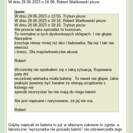
W dniu 29.06.2023 o 16:08, Robert Wańkowski pisze:
Quote:
W dniu 29.06.2023 o 13:55, Trybun pisze:
W dniu 28.06.2023 o 19:16, Robert Wańkowski pisze:
W dniu 28.06.2023 o 18:16, Trybun pisze:
Ale przecie taka sprzedaż to kuriozum,
To normalne w tych dyskontowych sklepach. I nie głupie.
Narzędzie
kosztuje nieraz mniej niż aku i ładowarka. Na raz i tak nie
wiercisz
i tniesz. Dla majsterkowiczów akurat.
Robert
Wcześniej nie spotkałem się z taką sytuacją. Kupowana
parę dni
wcześniej wiertarka miała baterię. To nawet nie głupie, takie
praktyki powinny być karalne że oferują urządzenie z
którego nie
sposób skorzystać bo nie mają do niego baterii.
Ale jest napisane i narysowane, że jej nie ma.
Robert
Gdyby napisali że bateria to już w własnym zakresie to zgoda, a
lakoniczne "wyrzynarka nie posiada baterii" nie odzwierciedla tego