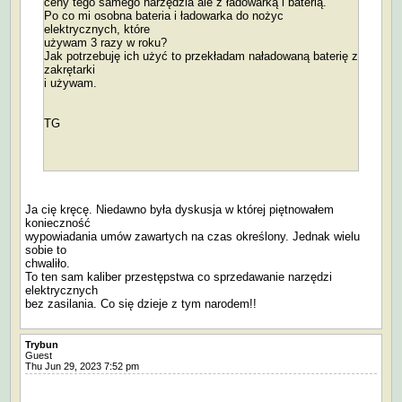
ceny tego samego narzędzia ale z ładowarką i baterią.
Po co mi osobna bateria i ładowarka do nożyc
elektrycznych, które
używam 3 razy w roku?
Jak potrzebuję ich użyć to przekładam naładowaną baterię z
zakrętarki
i używam.
TG
Ja cię kręcę. Niedawno była dyskusja w której piętnowałem
konieczność
wypowiadania umów zawartych na czas określony. Jednak wielu
sobie to
chwaliło.
To ten sam kaliber przestępstwa co sprzedawanie narzędzi
elektrycznych
bez zasilania. Co się dzieje z tym narodem!!
Trybun
Guest
Thu Jun 29, 2023 7:52 pm