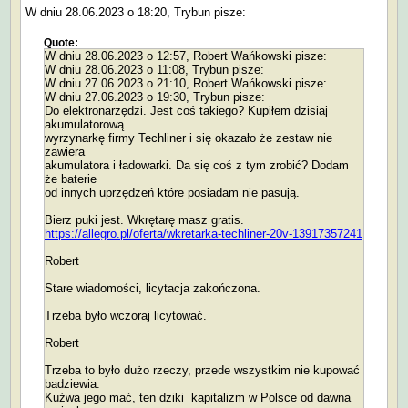
W dniu 28.06.2023 o 18:20, Trybun pisze:
Quote:
W dniu 28.06.2023 o 12:57, Robert Wańkowski pisze:
W dniu 28.06.2023 o 11:08, Trybun pisze:
W dniu 27.06.2023 o 21:10, Robert Wańkowski pisze:
W dniu 27.06.2023 o 19:30, Trybun pisze:
Do elektronarzędzi. Jest coś takiego? Kupiłem dzisiaj
akumulatorową
wyrzynarkę firmy Techliner i się okazało że zestaw nie
zawiera
akumulatora i ładowarki. Da się coś z tym zrobić? Dodam
że baterie
od innych uprzędzeń które posiadam nie pasują.
Bierz puki jest. Wkrętarę masz gratis.
https://allegro.pl/oferta/wkretarka-techliner-20v-13917357241
Robert
Stare wiadomości, licytacja zakończona.
Trzeba było wczoraj licytować.
Robert
Trzeba to było dużo rzeczy, przede wszystkim nie kupować
badziewia.
Kuźwa jego mać, ten dziki kapitalizm w Polsce od dawna