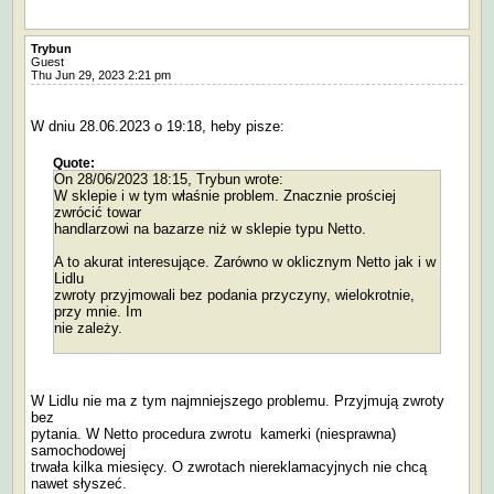
Trybun
Guest
Thu Jun 29, 2023 2:21 pm
W dniu 28.06.2023 o 19:18, heby pisze:
Quote:
On 28/06/2023 18:15, Trybun wrote:
W sklepie i w tym właśnie problem. Znacznie prościej
zwrócić towar
handlarzowi na bazarze niż w sklepie typu Netto.
A to akurat interesujące. Zarówno w oklicznym Netto jak i w
Lidlu
zwroty przyjmowali bez podania przyczyny, wielokrotnie,
przy mnie. Im
nie zależy.
W Lidlu nie ma z tym najmniejszego problemu. Przyjmują zwroty
bez
pytania. W Netto procedura zwrotu kamerki (niesprawna)
samochodowej
trwała kilka miesięcy. O zwrotach niereklamacyjnych nie chcą
nawet słyszeć.