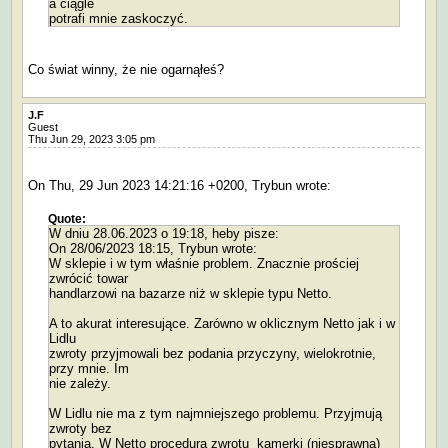
a ciągle
potrafi mnie zaskoczyć.
Co świat winny, że nie ogarnąłeś?
J.F
Guest
Thu Jun 29, 2023 3:05 pm
On Thu, 29 Jun 2023 14:21:16 +0200, Trybun wrote:
Quote:
W dniu 28.06.2023 o 19:18, heby pisze:
On 28/06/2023 18:15, Trybun wrote:
W sklepie i w tym właśnie problem. Znacznie prościej
zwrócić towar
handlarzowi na bazarze niż w sklepie typu Netto.
A to akurat interesujące. Zarówno w oklicznym Netto jak i w
Lidlu
zwroty przyjmowali bez podania przyczyny, wielokrotnie,
przy mnie. Im
nie zależy.
W Lidlu nie ma z tym najmniejszego problemu. Przyjmują
zwroty bez
pytania. W Netto procedura zwrotu kamerki (niesprawna)