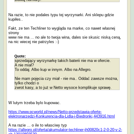
Na razie, to nie podales typu tej wyrzynarki. Ani sklepu gdzie
kupiłes..
Fakt, ze ten Techliner to wygląda na marke, co nawet wlasnej
strony
www nie ma ... no ale to twoja wina, dales sie skusic niską ceną,
na nic wiecej nie patrzyles :-)
Quote:
sprzedający wyrzynarkę takich baterii nie ma w ofercie.
A nie miał?
To oddaj. Albo kup w innym. Albo na Allegro.
Nie mam pojęcia czy miał - nie ma.. Oddać zawsze można,
tylko chodzi o
zwrot kasy, a to już w Netto wysoce komplikuje sprawę.
W lutym trzeba bylo kupowac.
https://www.pcworld.pl/news/Netto-przedstawia-oferte-
elektronarzedzi-Konkurencja-dla-Lidla-i-Biedronki,443916.html
A na razie ... o ile to wlasciwy typ
https://allegro.pl/oferta/akumulator-techliner-jh00820c1-2-0-20-v-2-