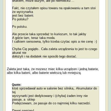
drukiem, może dużym, ale po niemiecku ...
Fakt, nie czytałem opisu towaru na opakowaniu a tam stoi
że wyrzynarka
jest bez baterii.
Po polsku?
Po polsku.
Ale przecie taka sprzedaż to kuriozum, to tak jakby
A gdzie tam, teraz taka moda.
I calkiem sensowna, tylko trzeba czytac opis a nie cenę :-)
Chyba Cię pogięło.. Cała zaleta urządzenia to jest to czego
akurat nie
dołożyli i na dodatek nie sposób tego dostać.
Zaleta jest taka, że mozesz miec kilka urządzen i jedną baterie,
albo kilka baterii, albo baterie wiekszą lub mniejszą.
Quote:
ktoś sprzedawał auto w salonie bez silnika,. Akumulator do
tej
wyrzynarki jest dedykowany i (chyba) żaden inny nie
pasuje, a sklep
Podejrzewam, ze pasuje do co najmniej kilku narzedzi.
Dawaj namiary!