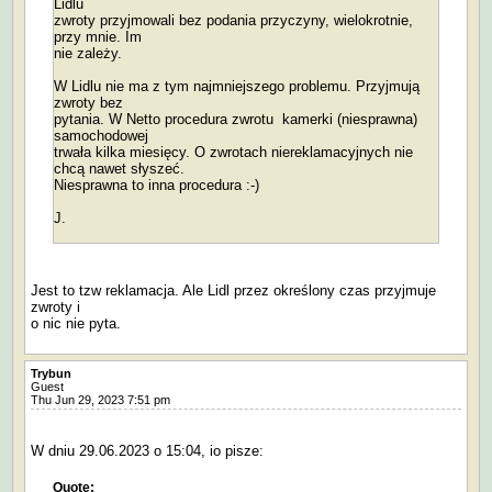
Lidlu
zwroty przyjmowali bez podania przyczyny, wielokrotnie,
przy mnie. Im
nie zależy.
W Lidlu nie ma z tym najmniejszego problemu. Przyjmują
zwroty bez
pytania. W Netto procedura zwrotu kamerki (niesprawna)
samochodowej
trwała kilka miesięcy. O zwrotach niereklamacyjnych nie
chcą nawet słyszeć.
Niesprawna to inna procedura :-)
J.
Jest to tzw reklamacja. Ale Lidl przez określony czas przyjmuje
zwroty i
o nic nie pyta.
Trybun
Guest
Thu Jun 29, 2023 7:51 pm
W dniu 29.06.2023 o 15:04, io pisze:
Quote: