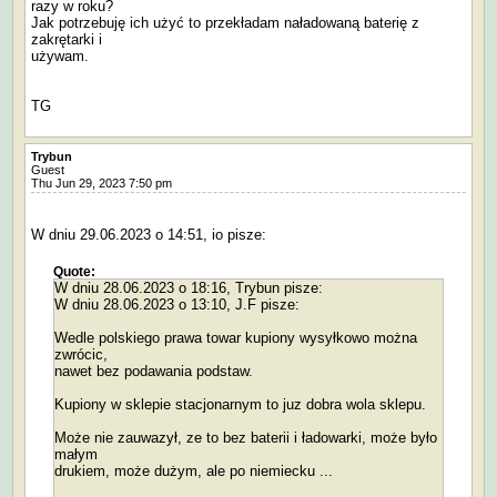
razy w roku?
Jak potrzebuję ich użyć to przekładam naładowaną baterię z
zakrętarki i
używam.
TG
Trybun
Guest
Thu Jun 29, 2023 7:50 pm
W dniu 29.06.2023 o 14:51, io pisze:
Quote:
W dniu 28.06.2023 o 18:16, Trybun pisze:
W dniu 28.06.2023 o 13:10, J.F pisze:
Wedle polskiego prawa towar kupiony wysyłkowo można
zwrócic,
nawet bez podawania podstaw.
Kupiony w sklepie stacjonarnym to juz dobra wola sklepu.
Może nie zauwazył, ze to bez baterii i ładowarki, może było
małym
drukiem, może dużym, ale po niemiecku ...