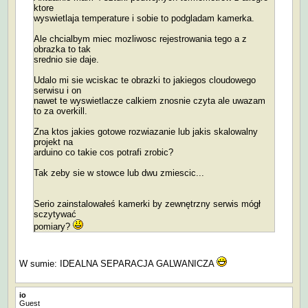
ktore
wyswietlaja temperature i sobie to podgladam kamerka.
Ale chcialbym miec mozliwosc rejestrowania tego a z
obrazka to tak
srednio sie daje.
Udalo mi sie wciskac te obrazki to jakiegos cloudowego
serwisu i on
nawet te wyswietlacze calkiem znosnie czyta ale uwazam
to za overkill.
Zna ktos jakies gotowe rozwiazanie lub jakis skalowalny
projekt na
arduino co takie cos potrafi zrobic?
Tak zeby sie w stowce lub dwu zmiescic...
Serio zainstalowałeś kamerki by zewnętrzny serwis mógł
sczytywać
pomiary?
W sumie: IDEALNA SEPARACJA GALWANICZA
io
Guest