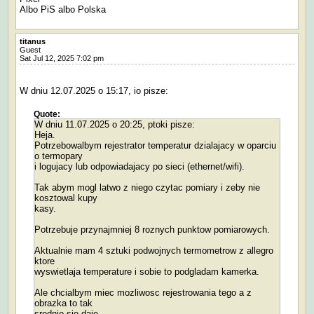
Albo PiS albo Polska
titanus
Guest
Sat Jul 12, 2025 7:02 pm
W dniu 12.07.2025 o 15:17, io pisze:
Quote:
W dniu 11.07.2025 o 20:25, ptoki pisze:
Heja.
Potrzebowalbym rejestrator temperatur dzialajacy w oparciu
o termopary
i logujacy lub odpowiadajacy po sieci (ethernet/wifi).
Tak abym mogl latwo z niego czytac pomiary i zeby nie
kosztowal kupy
kasy.
Potrzebuje przynajmniej 8 roznych punktow pomiarowych.
Aktualnie mam 4 sztuki podwojnych termometrow z allegro
ktore
wyswietlaja temperature i sobie to podgladam kamerka.
Ale chcialbym miec mozliwosc rejestrowania tego a z
obrazka to tak
srednio sie daje.