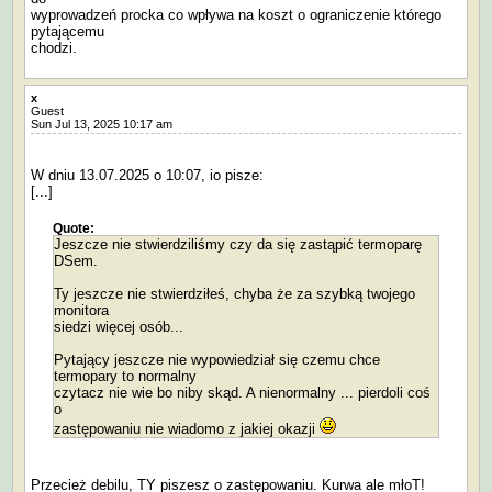
wyprowadzeń procka co wpływa na koszt o ograniczenie którego
pytającemu
chodzi.
x
Guest
Sun Jul 13, 2025 10:17 am
W dniu 13.07.2025 o 10:07, io pisze:
[...]
Quote:
Jeszcze nie stwierdziliśmy czy da się zastąpić termoparę
DSem.
Ty jeszcze nie stwierdziłeś, chyba że za szybką twojego
monitora
siedzi więcej osób...
Pytający jeszcze nie wypowiedział się czemu chce
termopary to normalny
czytacz nie wie bo niby skąd. A nienormalny ... pierdoli coś
o
zastępowaniu nie wiadomo z jakiej okazji
Przecież debilu, TY piszesz o zastępowaniu. Kurwa ale młoT!