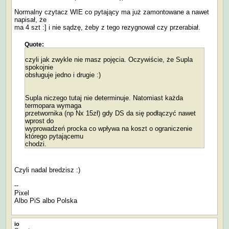
Normalny czytacz WIE co pytający ma już zamontowane a nawet
napisał, że
ma 4 szt :] i nie sądzę, żeby z tego rezygnował czy przerabiał.
Quote:
czyli jak zwykle nie masz pojęcia. Oczywiście, że Supla
spokojnie
obsługuje jedno i drugie :)
Supla niczego tutaj nie determinuje. Natomiast każda
termopara wymaga
przetwornika (np Nx 15zł) gdy DS da się podłączyć nawet
wprost do
wyprowadzeń procka co wpływa na koszt o ograniczenie
którego pytającemu
chodzi.
Czyli nadal bredzisz :)
--
Pixel
Albo PiS albo Polska
io