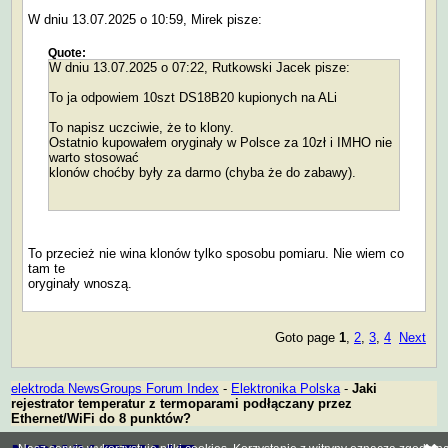
W dniu 13.07.2025 o 10:59, Mirek pisze:
Quote:
W dniu 13.07.2025 o 07:22, Rutkowski Jacek pisze:
To ja odpowiem 10szt DS18B20 kupionych na ALi
To napisz uczciwie, że to klony.
Ostatnio kupowałem oryginały w Polsce za 10zł i IMHO nie
warto stosować
klonów choćby były za darmo (chyba że do zabawy).
To przecież nie wina klonów tylko sposobu pomiaru. Nie wiem co
tam te
oryginały wnoszą.
Goto page
1
,
2
,
3
,
4
Next
elektroda NewsGroups Forum Index
-
Elektronika Polska
-
Jaki
rejestrator temperatur z termoparami podłączany przez
Ethernet/WiFi do 8 punktów?