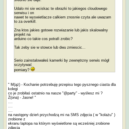
Udalo mi sie wciskac te obrazki to jakiegos cloudowego
serwisu i on
nawet te wyswietlacze calkiem znosnie czyta ale uwazam
to za overkill.
Zna ktos jakies gotowe rozwiazanie lub jakis skalowalny
projekt na
arduino co takie cos potrafi zrobic?
Tak zeby sie w stowce lub dwu zmiescic...
Serio zainstalowałeś kamerki by zewnętrzny serwis mógł
sczytywać
pomiary?
" M(ąż) - Kochanie potrzebuję przepisu tego pysznego ciasta dla
kolegi
co je zrobiłaś ostatnio na nasze "@party" - wyślesz mi ?
Ż(ona) - Jasne! "
....
....
....
na następny dzień przychodzą mi na SMS zdjęcia ( w "kolażu" )
zrobione z
ekranu laptopa na którym wyświetlone są wcześniej zrobione
zdjęcia