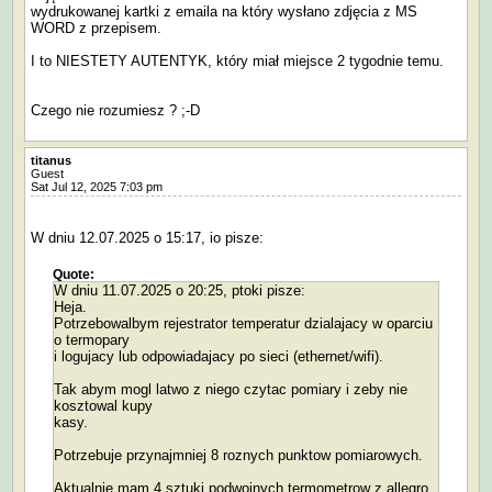
wydrukowanej kartki z emaila na który wysłano zdjęcia z MS
WORD z przepisem.
I to NIESTETY AUTENTYK, który miał miejsce 2 tygodnie temu.
Czego nie rozumiesz ? ;-D
titanus
Guest
Sat Jul 12, 2025 7:03 pm
W dniu 12.07.2025 o 15:17, io pisze:
Quote:
W dniu 11.07.2025 o 20:25, ptoki pisze:
Heja.
Potrzebowalbym rejestrator temperatur dzialajacy w oparciu
o termopary
i logujacy lub odpowiadajacy po sieci (ethernet/wifi).
Tak abym mogl latwo z niego czytac pomiary i zeby nie
kosztowal kupy
kasy.
Potrzebuje przynajmniej 8 roznych punktow pomiarowych.
Aktualnie mam 4 sztuki podwojnych termometrow z allegro