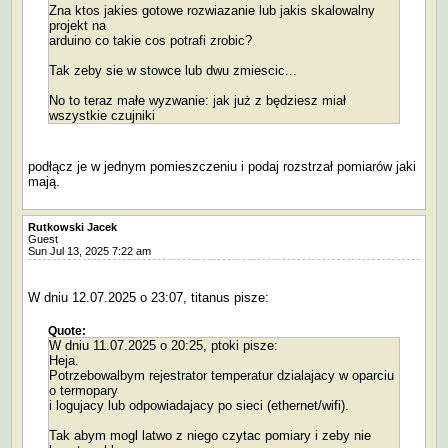
Zna ktos jakies gotowe rozwiazanie lub jakis skalowalny
projekt na
arduino co takie cos potrafi zrobic?
Tak zeby sie w stowce lub dwu zmiescic...
No to teraz małe wyzwanie: jak już z będziesz miał
wszystkie czujniki
podłącz je w jednym pomieszczeniu i podaj rozstrzał pomiarów jaki
mają.
Rutkowski Jacek
Guest
Sun Jul 13, 2025 7:22 am
W dniu 12.07.2025 o 23:07, titanus pisze:
Quote:
W dniu 11.07.2025 o 20:25, ptoki pisze:
Heja.
Potrzebowalbym rejestrator temperatur dzialajacy w oparciu
o termopary
i logujacy lub odpowiadajacy po sieci (ethernet/wifi).
Tak abym mogl latwo z niego czytac pomiary i zeby nie