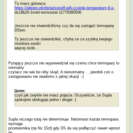
Tu masz gotowca:
https://allegro.pl/oferta/sonoff-wifi-czujnik-temperatury-6-x-
ds18b20-1metr-termostat-11778380506
Jeszcze nie stwierdziliśmy czy da się zastąpić termoparę
DSem.
Ty jeszcze nie stwierdziłeś, chyba że za szybką twojego
monitora siedzi
więcej osób...
Pytający jeszcze nie wypowiedział się czemu chce termopary to
normalny
czytacz nie wie bo niby skąd. A nienormalny ... pierdoli coś o
zastępowaniu nie wiadomo z jakiej okazji :-)
Quote:
czyli jak zwykle nie masz pojęcia. Oczywiście, że Supla
spokojnie obsługuje jedno i drugie :)
Supla niczego tutaj nie determinuje. Natomiast każda termopara
wymaga
przetwornika (np Nx 15zł) gdy DS da się podłączyć nawet wprost
do