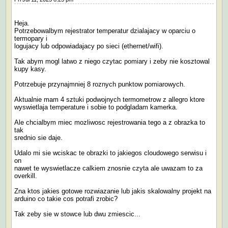
Heja.
Potrzebowalbym rejestrator temperatur dzialajacy w oparciu o
termopary i
logujacy lub odpowiadajacy po sieci (ethernet/wifi).
Tak abym mogl latwo z niego czytac pomiary i zeby nie kosztowal
kupy kasy.
Potrzebuje przynajmniej 8 roznych punktow pomiarowych.
Aktualnie mam 4 sztuki podwojnych termometrow z allegro ktore
wyswietlaja temperature i sobie to podgladam kamerka.
Ale chcialbym miec mozliwosc rejestrowania tego a z obrazka to
tak
srednio sie daje.
Udalo mi sie wciskac te obrazki to jakiegos cloudowego serwisu i
on
nawet te wyswietlacze calkiem znosnie czyta ale uwazam to za
overkill.
Zna ktos jakies gotowe rozwiazanie lub jakis skalowalny projekt na
arduino co takie cos potrafi zrobic?
Tak zeby sie w stowce lub dwu zmiescic...