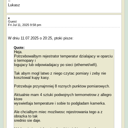
--
Lukasz
x
Guest
Fri Jul 11, 2025 9:58 pm
W dniu 11.07.2025 o 20:25, ptoki pisze:
Quote:
Heja.
Potrzebowalbym rejestrator temperatur dzialajacy w oparciu
o termopary i
logujacy lub odpowiadajacy po sieci (ethernet/wifi).
Tak abym mogl latwo z niego czytac pomiary i zeby nie
kosztowal kupy kasy.
Potrzebuje przynajmniej 8 roznych punktow pomiarowych.
Aktualnie mam 4 sztuki podwojnych termometrow z allegro
ktore
wyswietlaja temperature i sobie to podgladam kamerka.
Ale chcialbym miec mozliwosc rejestrowania tego a z
obrazka to tak
srednio sie daje.