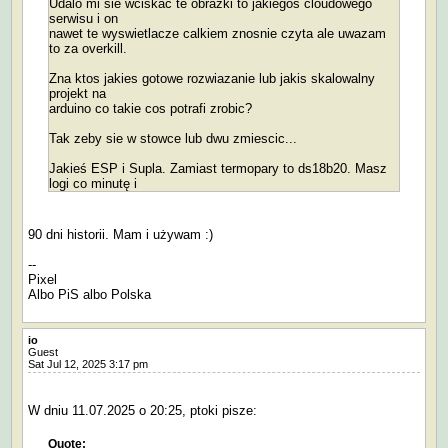
Udalo mi sie wciskac te obrazki to jakiegos cloudowego
serwisu i on
nawet te wyswietlacze calkiem znosnie czyta ale uwazam
to za overkill.
Zna ktos jakies gotowe rozwiazanie lub jakis skalowalny
projekt na
arduino co takie cos potrafi zrobic?
Tak zeby sie w stowce lub dwu zmiescic...
Jakieś ESP i Supla. Zamiast termopary to ds18b20. Masz
logi co minutę i
90 dni historii. Mam i używam :)
--
Pixel
Albo PiS albo Polska
io
Guest
Sat Jul 12, 2025 3:17 pm
W dniu 11.07.2025 o 20:25, ptoki pisze:
Quote: