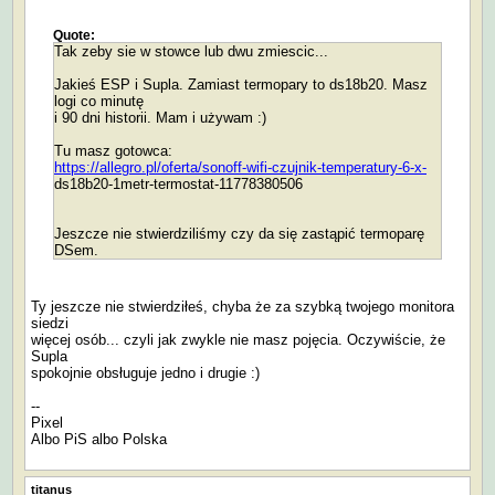
Quote:
Tak zeby sie w stowce lub dwu zmiescic...
Jakieś ESP i Supla. Zamiast termopary to ds18b20. Masz
logi co minutę
i 90 dni historii. Mam i używam :)
Tu masz gotowca:
https://allegro.pl/oferta/sonoff-wifi-czujnik-temperatury-6-x-
ds18b20-1metr-termostat-11778380506
Jeszcze nie stwierdziliśmy czy da się zastąpić termoparę
DSem.
Ty jeszcze nie stwierdziłeś, chyba że za szybką twojego monitora
siedzi
więcej osób... czyli jak zwykle nie masz pojęcia. Oczywiście, że
Supla
spokojnie obsługuje jedno i drugie :)
--
Pixel
Albo PiS albo Polska
titanus