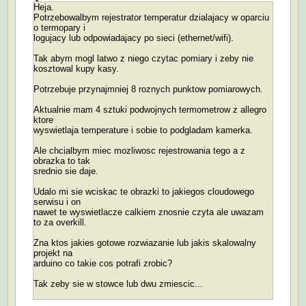
Heja.
Potrzebowalbym rejestrator temperatur dzialajacy w oparciu
o termopary i
logujacy lub odpowiadajacy po sieci (ethernet/wifi).
Tak abym mogl latwo z niego czytac pomiary i zeby nie
kosztowal kupy kasy.
Potrzebuje przynajmniej 8 roznych punktow pomiarowych.
Aktualnie mam 4 sztuki podwojnych termometrow z allegro
ktore
wyswietlaja temperature i sobie to podgladam kamerka.
Ale chcialbym miec mozliwosc rejestrowania tego a z
obrazka to tak
srednio sie daje.
Udalo mi sie wciskac te obrazki to jakiegos cloudowego
serwisu i on
nawet te wyswietlacze calkiem znosnie czyta ale uwazam
to za overkill.
Zna ktos jakies gotowe rozwiazanie lub jakis skalowalny
projekt na
arduino co takie cos potrafi zrobic?
Tak zeby sie w stowce lub dwu zmiescic...