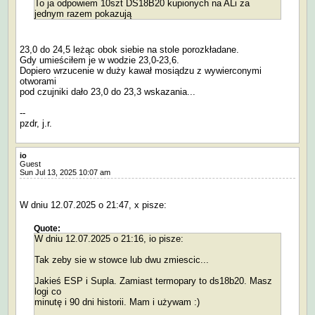
To ja odpowiem 10szt DS18B20 kupionych na ALi za
jednym razem pokazują
23,0 do 24,5 leżąc obok siebie na stole porozkładane.
Gdy umieściłem je w wodzie 23,0-23,6.
Dopiero wrzucenie w duży kawał mosiądzu z wywierconymi
otworami
pod czujniki dało 23,0 do 23,3 wskazania...
--
pzdr, j.r.
io
Guest
Sun Jul 13, 2025 10:07 am
W dniu 12.07.2025 o 21:47, x pisze:
Quote:
W dniu 12.07.2025 o 21:16, io pisze:
Tak zeby sie w stowce lub dwu zmiescic...
Jakieś ESP i Supla. Zamiast termopary to ds18b20. Masz
logi co
minutę i 90 dni historii. Mam i używam :)