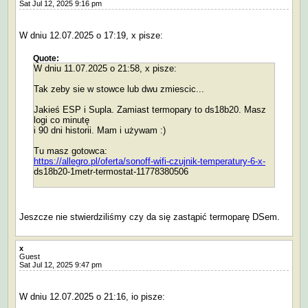
Sat Jul 12, 2025 9:16 pm
W dniu 12.07.2025 o 17:19, x pisze:
Quote:
W dniu 11.07.2025 o 21:58, x pisze:
Tak zeby sie w stowce lub dwu zmiescic...
Jakieś ESP i Supla. Zamiast termopary to ds18b20. Masz
logi co minutę
i 90 dni historii. Mam i używam :)
Tu masz gotowca:
https://allegro.pl/oferta/sonoff-wifi-czujnik-temperatury-6-x-
ds18b20-1metr-termostat-11778380506
Jeszcze nie stwierdziliśmy czy da się zastąpić termoparę DSem.
x
Guest
Sat Jul 12, 2025 9:47 pm
W dniu 12.07.2025 o 21:16, io pisze: