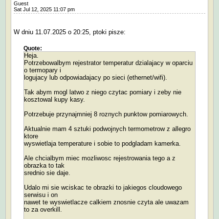
Guest
Sat Jul 12, 2025 11:07 pm
W dniu 11.07.2025 o 20:25, ptoki pisze:
Quote:
Heja.
Potrzebowalbym rejestrator temperatur dzialajacy w oparciu
o termopary i
logujacy lub odpowiadajacy po sieci (ethernet/wifi).
Tak abym mogl latwo z niego czytac pomiary i zeby nie
kosztowal kupy kasy.
Potrzebuje przynajmniej 8 roznych punktow pomiarowych.
Aktualnie mam 4 sztuki podwojnych termometrow z allegro
ktore
wyswietlaja temperature i sobie to podgladam kamerka.
Ale chcialbym miec mozliwosc rejestrowania tego a z
obrazka to tak
srednio sie daje.
Udalo mi sie wciskac te obrazki to jakiegos cloudowego
serwisu i on
nawet te wyswietlacze calkiem znosnie czyta ale uwazam
to za overkill.