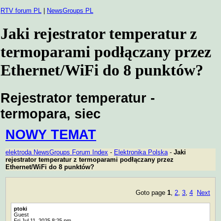
RTV forum PL
|
NewsGroups PL
Jaki rejestrator temperatur z
termoparami podłączany przez
Ethernet/WiFi do 8 punktów?
Rejestrator temperatur -
termopara, siec
NOWY TEMAT
elektroda NewsGroups Forum Index
-
Elektronika Polska
-
Jaki
rejestrator temperatur z termoparami podłączany przez
Ethernet/WiFi do 8 punktów?
Goto page
1
,
2
,
3
,
4
Next
ptoki
Guest
Fri Jul 11, 2025 8:25 pm