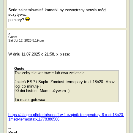
Serio zainstalowałeś kamerki by zewnętrzny serwis mógł
sczytywać
pomiary?
x
Guest
Sat Jul 12, 2025 5:19 pm
W dniu 11.07.2025 o 21:58, x pisze:
Quote:
Tak zeby sie w stowce lub dwu zmiescic...
Jakieś ESP i Supla. Zamiast termopary to ds18b20. Masz
logi co minutę i
90 dni historii. Mam i używam :)
Tu masz gotowca:
https://allegro.pl/oferta/sonoff-wifi-czujnik-temperatury-6-x-ds18b20-
1metr-termostat-11778380506
--
Pixel