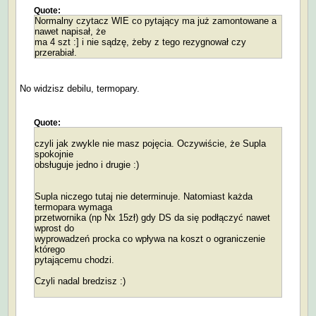
Quote:
Normalny czytacz WIE co pytający ma już zamontowane a
nawet napisał, że
ma 4 szt :] i nie sądzę, żeby z tego rezygnował czy
przerabiał.
No widzisz debilu, termopary.
Quote:
czyli jak zwykle nie masz pojęcia. Oczywiście, że Supla
spokojnie
obsługuje jedno i drugie :)
Supla niczego tutaj nie determinuje. Natomiast każda
termopara wymaga
przetwornika (np Nx 15zł) gdy DS da się podłączyć nawet
wprost do
wyprowadzeń procka co wpływa na koszt o ograniczenie
którego
pytającemu chodzi.
Czyli nadal bredzisz :)