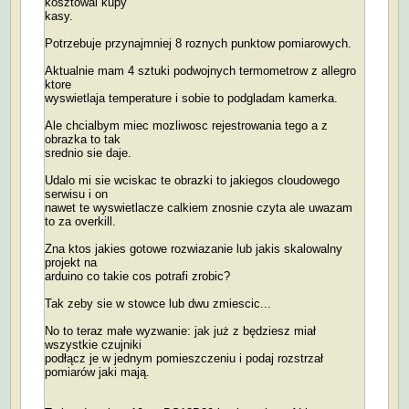
kosztowal kupy
kasy.
Potrzebuje przynajmniej 8 roznych punktow pomiarowych.
Aktualnie mam 4 sztuki podwojnych termometrow z allegro
ktore
wyswietlaja temperature i sobie to podgladam kamerka.
Ale chcialbym miec mozliwosc rejestrowania tego a z
obrazka to tak
srednio sie daje.
Udalo mi sie wciskac te obrazki to jakiegos cloudowego
serwisu i on
nawet te wyswietlacze calkiem znosnie czyta ale uwazam
to za overkill.
Zna ktos jakies gotowe rozwiazanie lub jakis skalowalny
projekt na
arduino co takie cos potrafi zrobic?
Tak zeby sie w stowce lub dwu zmiescic...
No to teraz małe wyzwanie: jak już z będziesz miał
wszystkie czujniki
podłącz je w jednym pomieszczeniu i podaj rozstrzał
pomiarów jaki mają.