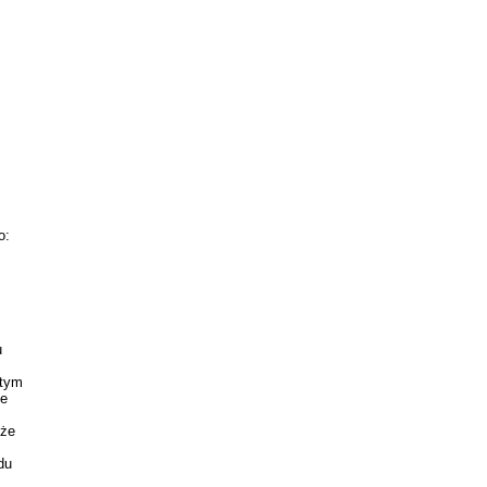
o:
u
 tym
ie
 że
du