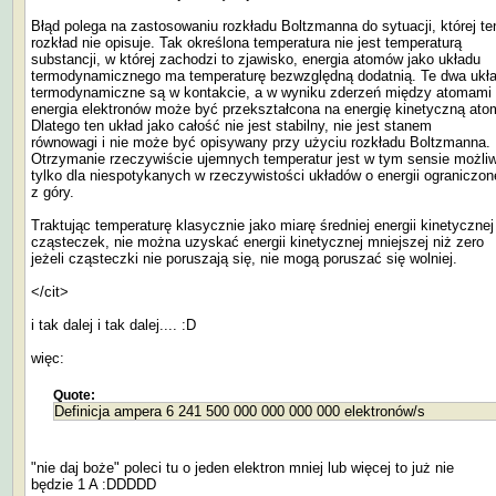
Błąd polega na zastosowaniu rozkładu Boltzmanna do sytuacji, której te
rozkład nie opisuje. Tak określona temperatura nie jest temperaturą
substancji, w której zachodzi to zjawisko, energia atomów jako układu
termodynamicznego ma temperaturę bezwzględną dodatnią. Te dwa ukł
termodynamiczne są w kontakcie, a w wyniku zderzeń między atomami
energia elektronów może być przekształcona na energię kinetyczną ato
Dlatego ten układ jako całość nie jest stabilny, nie jest stanem
równowagi i nie może być opisywany przy użyciu rozkładu Boltzmanna.
Otrzymanie rzeczywiście ujemnych temperatur jest w tym sensie możli
tylko dla niespotykanych w rzeczywistości układów o energii ograniczon
z góry.
Traktując temperaturę klasycznie jako miarę średniej energii kinetycznej
cząsteczek, nie można uzyskać energii kinetycznej mniejszej niż zero
jeżeli cząsteczki nie poruszają się, nie mogą poruszać się wolniej.
</cit>
i tak dalej i tak dalej.... :D
więc:
Quote:
Definicja ampera 6 241 500 000 000 000 000 elektronów/s
"nie daj boże" poleci tu o jeden elektron mniej lub więcej to już nie
będzie 1 A :DDDDD