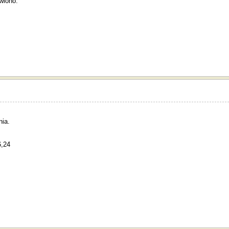
wiono.
nia.
6,24