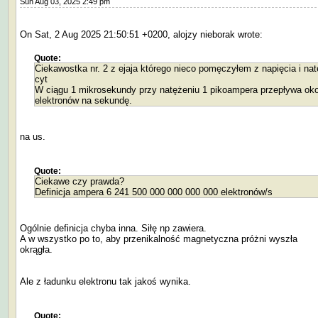
Sun Aug 03, 2025 2:49 pm
On Sat, 2 Aug 2025 21:50:51 +0200, alojzy nieborak wrote:
Quote:
Ciekawostka nr. 2 z ejaja którego nieco pomęczyłem z napięcia i nat
cyt
W ciągu 1 mikrosekundy przy natężeniu 1 pikoampera przepływa oko
elektronów na sekundę.
na us.
Quote:
Ciekawe czy prawda?
Definicja ampera 6 241 500 000 000 000 000 elektronów/s
Ogólnie definicja chyba inna. Siłę np zawiera.
A w wszystko po to, aby przenikalność magnetyczna próżni wyszła
okrągła.
Ale z ładunku elektronu tak jakoś wynika.
Quote: