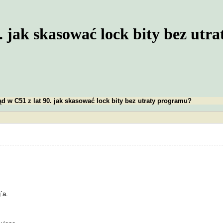
. jak skasować lock bity bez utr
d w C51 z lat 90. jak skasować lock bity bez utraty programu?
`a.