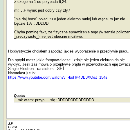
z czego na 1 us przypada 6,24.
mr. J.F wynik jest dobry czy zły?
"nie daj boże" poleci tu o jeden elektron mniej lub więcej to już nie
będzie 1 A :DDDDD
Chyba pominę fakt, że fizyczne sprawdzenie tego (w sensie policzen
_rzeczywiste_) nie jest obecnie możliwe.
Hobbystyczie chciałem zapodać jakieś wyobrażenie o przepływie prądu.
Dla optyki masz jakie fotopowielacze i zdaje się jeden elektron da się
wykryć. Jeśli zaś mowa o przepływie prądu w przewodnikach ejaj zwrac
Single-Electron Transistors - SET.
Natomiast jutub:
https://www.youtube.com/watch?v=-bsHP4DB3XQ&t=154s
Quote:
...tak wiem: przyp.... się :DDDDDDDDDDDDDD
J.F
Guest