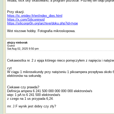
Wuala, lock bity skasowano, a program pozostał. Później ten błąd popra
Przy okazji.
https://ic.onidev.fr/en/index_dies.html
https://x.com/Siliconinsid
https://siliconpr0n.org/archive/doku.php?id=type
Wot niszowe hobby. Fotografia mikroskopowa.
alojzy nieborak
Guest
Sat Aug 02, 2025 9:50 pm
Ciekawostka nr. 2 z ejaja którego nieco pomęczyłem z napięcia i natęże
cyt
W ciągu 1 mikrosekundy przy natężeniu 1 pikoampera przepływa około 
elektronów na sekundę.
Ciekawe czy prawda?
Definicja ampera 6 241 500 000 000 000 000 elektronów/s
więc 1 pA to 6 241 500 elektronów/s
z czego na 1 us przypada 6,24.
mr. J.F wynik jest dobry czy zły?