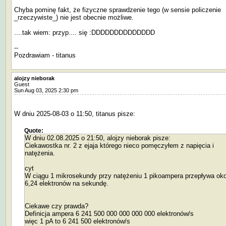
Chyba pominę fakt, że fizyczne sprawdzenie tego (w sensie policzenie
_rzeczywiste_) nie jest obecnie możliwe.
....tak wiem: przyp.... się :DDDDDDDDDDDDDD
--
Pozdrawiam - titanus
alojzy nieborak
Guest
Sun Aug 03, 2025 2:30 pm
W dniu 2025-08-03 o 11:50, titanus pisze:
Quote:
W dniu 02.08.2025 o 21:50, alojzy nieborak pisze:
Ciekawostka nr. 2 z ejaja którego nieco pomęczyłem z napięcia i
natężenia.
cyt
W ciągu 1 mikrosekundy przy natężeniu 1 pikoampera przepływa oko
6,24 elektronów na sekundę.
Ciekawe czy prawda?
Definicja ampera 6 241 500 000 000 000 000 elektronów/s
więc 1 pA to 6 241 500 elektronów/s