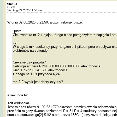
titanus
Guest
Sun Aug 03, 2025 11:50 am
W dniu 02.08.2025 o 21:50, alojzy nieborak pisze:
Quote:
Ciekawostka nr. 2 z ejaja którego nieco pomęczyłem z napięcia i nat
cyt
W ciągu 1 mikrosekundy przy natężeniu 1 pikoampera przepływa oko
elektronów na sekundę.
Ciekawe czy prawda?
Definicja ampera 6 241 500 000 000 000 000 elektronów/s
więc 1 pA to 6 241 500 elektronów/s
z czego na 1 us przypada 6,24.
mr. J.F wynik jest dobry czy zły?
a sekunda to:
<cit wikipedia>
Jest to czas równy 9 192 631 770 okresom promieniowania odpowiadaj
przejściu między dwoma poziomami F = 3 i F = 4 struktury nadsubtelnej
stanu podstawowego[2] S1/2 atomu cezu 133Cs (powyższa definicja od