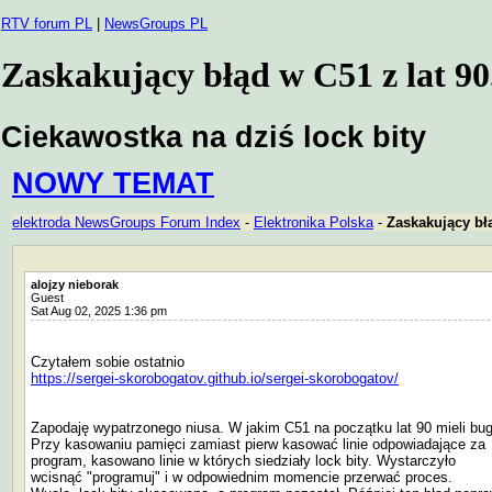
RTV forum PL
|
NewsGroups PL
Zaskakujący błąd w C51 z lat 90
Ciekawostka na dziś lock bity
NOWY TEMAT
elektroda NewsGroups Forum Index
-
Elektronika Polska
-
Zaskakujący błą
alojzy nieborak
Guest
Sat Aug 02, 2025 1:36 pm
Czytałem sobie ostatnio
https://sergei-skorobogatov.github.io/sergei-skorobogatov/
Zapodaję wypatrzonego niusa. W jakim C51 na początku lat 90 mieli bug
Przy kasowaniu pamięci zamiast pierw kasować linie odpowiadające za
program, kasowano linie w których siedziały lock bity. Wystarczyło
wcisnąć "programuj" i w odpowiednim momencie przerwać proces.