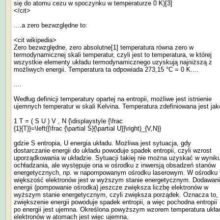
się do atomu cezu w spoczynku w temperaturze 0 K)[3]
</cit>
....a zero bezwzględne to:
<cit wikipedia>
Zero bezwzględne, zero absolutne[1] temperatura równa zero w
termodynamicznej skali temperatur, czyli jest to temperatura, w której
wszystkie elementy układu termodynamicznego uzyskują najniższą z
możliwych energii. Temperatura ta odpowiada 273,15 °C = 0 K....
....
Według definicji temperatury opartej na entropii, możliwe jest istnienie
ujemnych temperatur w skali Kelvina. Temperatura zdefiniowana jest jak
1 T = ( S U ) V , N {\displaystyle {\frac
{1}{T}}=\left({\frac {\partial S}{\partial U}}\right)_{V,N}}
gdzie S entropia, U energia układu. Możliwa jest sytuacja, gdy
dostarczanie energii do układu powoduje spadek entropii, czyli wzrost
uporządkowania w układzie. Sytuacji takiej nie można uzyskać w wynik
ochładzania, ale występuje ona w ośrodku z inwersją obsadzeń stanów
energetycznych, np. w napompowanym ośrodku laserowym. W ośrodku
większość elektronów jest w wyższym stanie energetycznym. Dodawan
energii (pompowanie ośrodka) jeszcze zwiększa liczbę elektronów w
wyższym stanie energetycznym, czyli zwiększa porządek. Oznacza to,
zwiększenie energii powoduje spadek entropii, a więc pochodna entropii
po energii jest ujemna. Określona powyższym wzorem temperatura ukła
elektronów w atomach jest więc ujemna.