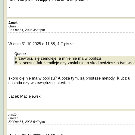
J.
Jacek
Guest
Fri Oct 31, 2025 3:29 pm
W dniu 31.10.2025 o 11:58, J.F pisze:
Quote:
Przewróci, się zemdleje, a mnie nie ma w pobliżu
Bez sensu. Jak zemdleje czy zasłabnie to skąd będziesz o tym wied
skoro cię nie ma w pobliżu? A poza tym, są prostsze metody. Klucz u
sąsiada czy w zewnętrznej skrytce.
--
Jacek Maciejewski
nadir
Guest
Fri Oct 31, 2025 5:40 pm