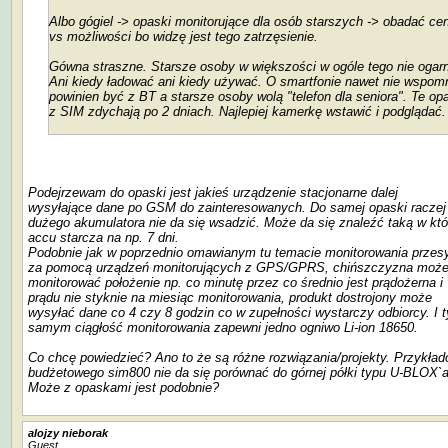
Albo gógiel -> opaski monitorujące dla osób starszych -> obadać ce
vs możliwości bo widzę jest tego zatrzęsienie.
Gówna straszne. Starsze osoby w większości w ogóle tego nie ogarn
Ani kiedy ładować ani kiedy używać. O smartfonie nawet nie wspom
powinien być z BT a starsze osoby wolą "telefon dla seniora". Te op
z SIM zdychają po 2 dniach. Najlepiej kamerkę wstawić i podglądać.
Podejrzewam do opaski jest jakieś urządzenie stacjonarne dalej
wysyłające dane po GSM do zainteresowanych. Do samej opaski raczej
dużego akumulatora nie da się wsadzić. Może da się znaleźć taką w któ
accu starcza na np. 7 dni.
Podobnie jak w poprzednio omawianym tu temacie monitorowania przes
za pomocą urządzeń monitorujących z GPS/GPRS, chińszczyzna moż
monitorować położenie np. co minutę przez co średnio jest prądożerna i
prądu nie styknie na miesiąc monitorowania, produkt dostrojony może
wysyłać dane co 4 czy 8 godzin co w zupełności wystarczy odbiorcy. I 
samym ciągłość monitorowania zapewni jedno ogniwo Li-ion 18650.
Co chcę powiedzieć? Ano to że są różne rozwiązania/projekty. Przykła
budżetowego sim800 nie da się porównać do górnej półki typu U-BLOX`a
Może z opaskami jest podobnie?
alojzy nieborak
Guest