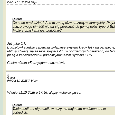
Fri Oct 31, 2025 6:50 pm
Quote:
Co chcę powiedzieć? Ano to że są różne rozwiązania/projekty. Przy
budżetowego sim800 nie da się porównać do górnej półki typu U-BL
Może z opaskami jest podobnie?
Już jako OT.
Budżetówka ledwo zapewnia wyłapanie sygnału kiedy leży na parapecie
ubloxy chwalą się że łapą sygnał GPS w podziemnych garażach, do teg
piszą o zabezpieczeniu przeciw jammerom sygnału GPS.
Cenka ofkors x5 względem budżetówki.
x
Guest
Fri Oct 31, 2025 7:34 pm
W dniu 31.10.2025 o 17:46, alojzy nieborak pisze:
Quote:
Takie cosik mi się rzuciło w oczy, na moje oko producent a nie
pośrednik: