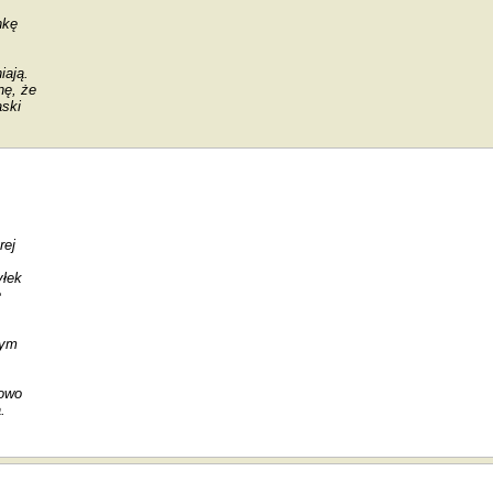
nkę
iają.
nę, że
aski
rej
yłek
e
tym
dowo
.