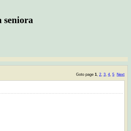
 seniora
Goto page
1
,
2
,
3
,
4
,
5
Next