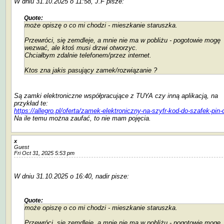
W dniu 31.10.2025 o 11:58, J.F pisze:
Quote:
może opiszę o co mi chodzi - mieszkanie staruszka.
Przewróci, się zemdleje, a mnie nie ma w pobliżu - pogotowie mogę
wezwać, ale ktoś musi drzwi otworzyc.
Chciałbym zdalnie telefonem/przez internet.
Ktos zna jakis pasujący zamek/rozwiązanie ?
Są zamki elektroniczne współpracujące z TUYA czy inną aplikacją, na
przykład te:
https://allegro.pl/oferta/zamek-elektroniczny-na-szyfr-kod-do-szafek-pi
Na ile temu można zaufać, to nie mam pojęcia.
x
Guest
Fri Oct 31, 2025 5:53 pm
W dniu 31.10.2025 o 16:40, nadir pisze:
Quote:
może opiszę o co mi chodzi - mieszkanie staruszka.
Przewróci, się zemdleje, a mnie nie ma w pobliżu - pogotowie mogę