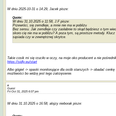
W dniu 2025-10-31 o 14:29, Jacek pisze:
Quote:
W dniu 31.10.2025 o 11:58, J.F pisze:
Przewróci, się zemdleje, a mnie nie ma w pobliżu
Bez sensu. Jak zemdleje czy zasłabnie to skąd będziesz o tym wied
skoro cię nie ma w pobliżu? A poza tym, są prostsze metody. Klucz
sąsiada czy w zewnętrznej skrytce.
Takie cosik mi się rzuciło w oczy, na moje oko producent a nie pośredni
https://sidly.eu/start
Albo gógiel -> opaski monitorujące dla osób starszych -> obadać cenkę
możliwości bo widzę jest tego zatrzęsienie.
x
Guest
Fri Oct 31, 2025 6:07 pm
W dniu 31.10.2025 o 16:58, alojzy nieborak pisze:
Quote: