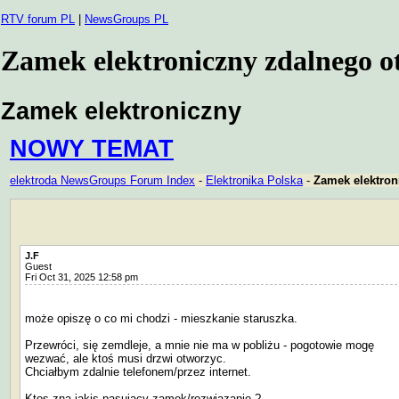
RTV forum PL
|
NewsGroups PL
Zamek elektroniczny zdalnego ot
Zamek elektroniczny
NOWY TEMAT
elektroda NewsGroups Forum Index
-
Elektronika Polska
-
Zamek elektron
J.F
Guest
Fri Oct 31, 2025 12:58 pm
może opiszę o co mi chodzi - mieszkanie staruszka.
Przewróci, się zemdleje, a mnie nie ma w pobliżu - pogotowie mogę
wezwać, ale ktoś musi drzwi otworzyc.
Chciałbym zdalnie telefonem/przez internet.
Ktos zna jakis pasujący zamek/rozwiązanie ?