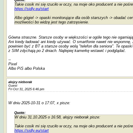
Takie cosik mi się rzuciło w oczy, na moje oko producent a nie pośre
https://sidly.eu/start
Albo gógiel -> opaski monitorujące dla osób starszych -> obadać ce
możliwości bo widzę jest tego zatrzęsienie.
Gówna straszne. Starsze osoby w większości w ogóle tego nie ogarniają
Ani kiedy ładować ani kiedy używać. O smartfonie nawet nie wspomnę, 
powinien być z BT a starsze osoby wolą "telefon dla seniora". Te opaski
z SIM zdychają po 2 dniach. Najlepiej kamerkę wstawić i podglądać.
--
Pixel
Albo PiS albo Polska
alojzy nieborak
Guest
Fri Oct 31, 2025 6:46 pm
W dniu 2025-10-31 o 17:07, x pisze:
Quote:
W dniu 31.10.2025 o 16:58, alojzy nieborak pisze:
Takie cosik mi się rzuciło w oczy, na moje oko producent a nie pośre
https://sidly.eu/start