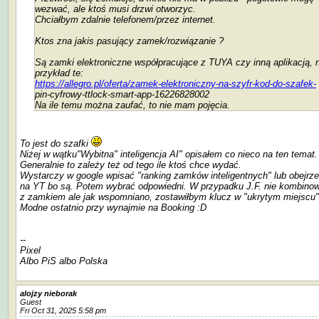
wezwać, ale ktoś musi drzwi otworzyc.
Chciałbym zdalnie telefonem/przez internet.
Ktos zna jakis pasujący zamek/rozwiązanie ?
Są zamki elektroniczne współpracujące z TUYA czy inną aplikacją, 
przykład te:
https://allegro.pl/oferta/zamek-elektroniczny-na-szyfr-kod-do-szafek-
pin-cyfrowy-ttlock-smart-app-16226828002
Na ile temu można zaufać, to nie mam pojęcia.
To jest do szafki
Niżej w wątku"Wybitna" inteligencja AI" opisałem co nieco na ten temat.
Generalnie to zależy też od tego ile ktoś chce wydać.
Wystarczy w google wpisać "ranking zamków inteligentnych" lub obejrz
na YT bo są. Potem wybrać odpowiedni. W przypadku J.F. nie kombino
z zamkiem ale jak wspomniano, zostawiłbym klucz w "ukrytym miejscu"
Modne ostatnio przy wynajmie na Booking :D
--
Pixel
Albo PiS albo Polska
alojzy nieborak
Guest
Fri Oct 31, 2025 5:58 pm