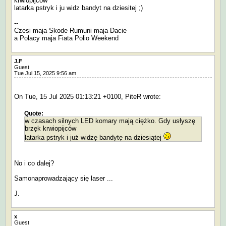
krwiopijców
latarka pstryk i ju widz bandyt na dziesitej ;)
--
Czesi maja Skode Rumuni maja Dacie
a Polacy maja Fiata Polio Weekend
J.F
Guest
Tue Jul 15, 2025 9:56 am
On Tue, 15 Jul 2025 01:13:21 +0100, PiteR wrote:
Quote:
w czasach silnych LED komary mają ciężko. Gdy usłyszę
brzęk krwiopijców
latarka pstryk i już widzę bandytę na dziesiątej
No i co dalej?
Samonaprowadzający się laser ...
J.
x
Guest