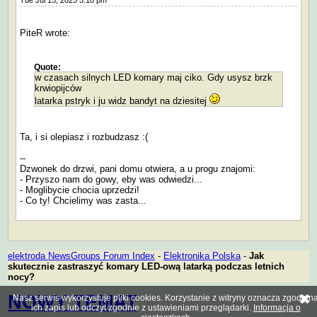
Tue Jul 15, 2025 5:18 pm
PiteR wrote:
Quote:
w czasach silnych LED komary maj ciko. Gdy usysz brzk
krwiopijców
latarka pstryk i ju widz bandyt na dziesitej
Ta, i si olepiasz i rozbudzasz :(
--
Dzwonek do drzwi, pani domu otwiera, a u progu znajomi:
- Przyszo nam do gowy, eby was odwiedzi...
- Moglibycie chocia uprzedzi!
- Co ty! Chcielimy was zasta...
elektroda NewsGroups Forum Index
-
Elektronika Polska
-
Jak
skutecznie zastraszyć komary LED-ową latarką podczas letnich
nocy?
NOWY TEMAT
Nasz serwis wykorzystuje pliki cookies. Korzystanie z witryny oznacza zgodę n
ich zapis lub odczyt zgodnie z ustawieniami przeglądarki.
Informacja o