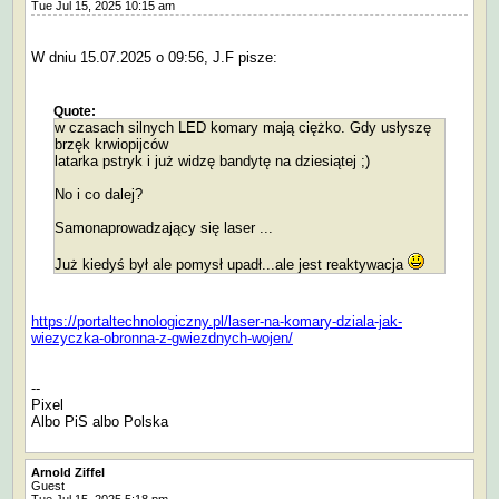
Tue Jul 15, 2025 10:15 am
W dniu 15.07.2025 o 09:56, J.F pisze:
Quote:
w czasach silnych LED komary mają ciężko. Gdy usłyszę
brzęk krwiopijców
latarka pstryk i już widzę bandytę na dziesiątej ;)
No i co dalej?
Samonaprowadzający się laser ...
Już kiedyś był ale pomysł upadł...ale jest reaktywacja
https://portaltechnologiczny.pl/laser-na-komary-dziala-jak-
wiezyczka-obronna-z-gwiezdnych-wojen/
--
Pixel
Albo PiS albo Polska
Arnold Ziffel
Guest