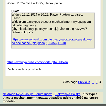
W dniu 2025-01-17 o 15:22, Jacek pisze:
Quote:
W dniu 15.12.2024 o 20:23, Paweł Pawłowicz pisze:
Cześć,
Widziałem szczypce tnące z mechanizmem wyłapującym
odcięte fragmenty
(aby nie skakały po całym pokoju). Jak to się nazywa?
Gdzie to kupić?
https://www.soltronik.com.pl/sprezyna-przeciwodpryskowa-
do-obcinaczek-piergiaco,3,13756,17618
https://www.youtube.com/shorts/gIfou13f7d4
Rachu ciachu i po strachu.
Goto page
Previous
1
,
2
,
3
elektroda NewsGroups Forum Index
-
Elektronika Polska
-
Szczypce
tnące z mechanizmem łapacza odpadów gdzie znaleźć najlepsze
modele?