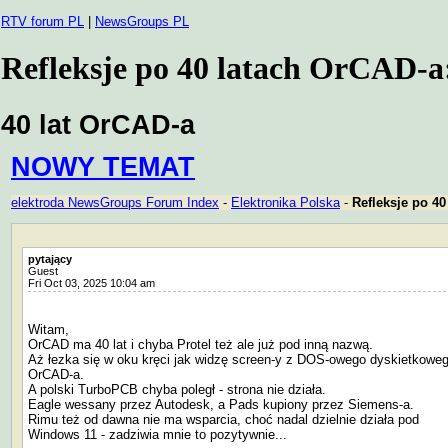
RTV forum PL
|
NewsGroups PL
Refleksje po 40 latach OrCAD-a:
40 lat OrCAD-a
NOWY TEMAT
elektroda NewsGroups Forum Index
-
Elektronika Polska
-
Refleksje po 40
pytający
Guest
Fri Oct 03, 2025 10:04 am
Witam,
OrCAD ma 40 lat i chyba Protel też ale już pod inną nazwą.
Aż łezka się w oku kręci jak widzę screen-y z DOS-owego dyskietkowe
OrCAD-a.
A polski TurboPCB chyba poległ - strona nie działa.
Eagle wessany przez Autodesk, a Pads kupiony przez Siemens-a.
Rimu też od dawna nie ma wsparcia, choć nadal dzielnie działa pod
Windows 11 - zadziwia mnie to pozytywnie...