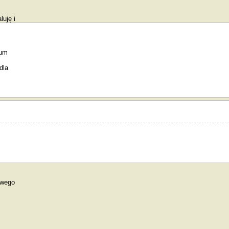
luję i
ium
dla
owego