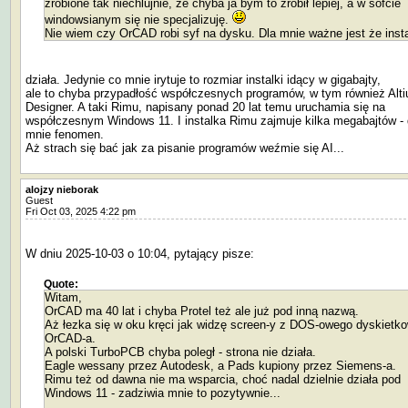
zrobione tak niechlujnie, że chyba ja bym to zrobił lepiej, a w sofcie
windowsianym się nie specjalizuję.
Nie wiem czy OrCAD robi syf na dysku. Dla mnie ważne jest że insta
działa. Jedynie co mnie irytuje to rozmiar instalki idący w gigabajty,
ale to chyba przypadłość współczesnych programów, w tym również Alt
Designer. A taki Rimu, napisany ponad 20 lat temu uruchamia się na
współczesnym Windows 11. I instalka Rimu zajmuje kilka megabajtów - 
mnie fenomen.
Aż strach się bać jak za pisanie programów weźmie się AI...
alojzy nieborak
Guest
Fri Oct 03, 2025 4:22 pm
W dniu 2025-10-03 o 10:04, pytający pisze:
Quote:
Witam,
OrCAD ma 40 lat i chyba Protel też ale już pod inną nazwą.
Aż łezka się w oku kręci jak widzę screen-y z DOS-owego dyskietk
OrCAD-a.
A polski TurboPCB chyba poległ - strona nie działa.
Eagle wessany przez Autodesk, a Pads kupiony przez Siemens-a.
Rimu też od dawna nie ma wsparcia, choć nadal dzielnie działa pod
Windows 11 - zadziwia mnie to pozytywnie...