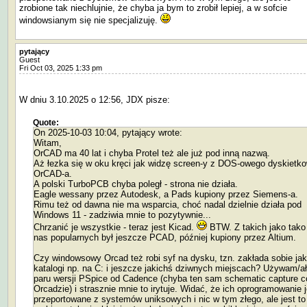
zrobione tak niechlujnie, że chyba ja bym to zrobił lepiej, a w sofcie
windowsianym się nie specjalizuję.
pytający
Guest
Fri Oct 03, 2025 1:33 pm
W dniu 3.10.2025 o 12:56, JDX pisze:
Quote:
On 2025-10-03 10:04, pytający wrote:
Witam,
OrCAD ma 40 lat i chyba Protel też ale już pod inną nazwą.
Aż łezka się w oku kręci jak widzę screen-y z DOS-owego dyskietk
OrCAD-a.
A polski TurboPCB chyba poległ - strona nie działa.
Eagle wessany przez Autodesk, a Pads kupiony przez Siemens-a.
Rimu też od dawna nie ma wsparcia, choć nadal dzielnie działa pod
Windows 11 - zadziwia mnie to pozytywnie...
Chrzanić je wszystkie - teraz jest Kicad.
BTW. Z takich jako tako
nas popularnych był jeszcze PCAD, później kupiony przez Altium.
Czy windowsowy Orcad też robi syf na dysku, tzn. zakłada sobie jak
katalogi np. na C: i jeszcze jakichś dziwnych miejscach? Używam/a
paru wersji PSpice od Cadence (chyba ten sam schematic capture c
Orcadzie) i strasznie mnie to irytuje. Widać, że ich oprogramowanie j
przeportowane z systemów uniksowych i nic w tym złego, ale jest to