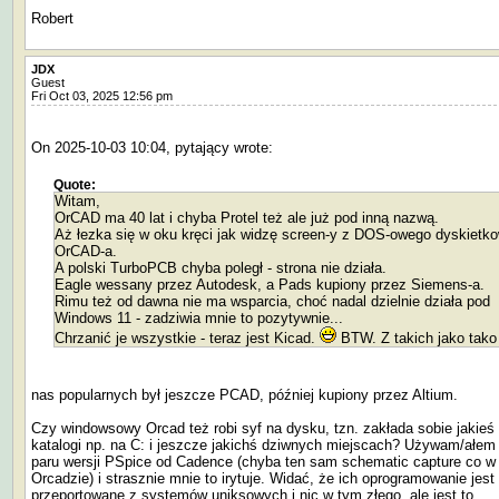
Robert
JDX
Guest
Fri Oct 03, 2025 12:56 pm
On 2025-10-03 10:04, pytający wrote:
Quote:
Witam,
OrCAD ma 40 lat i chyba Protel też ale już pod inną nazwą.
Aż łezka się w oku kręci jak widzę screen-y z DOS-owego dyskietk
OrCAD-a.
A polski TurboPCB chyba poległ - strona nie działa.
Eagle wessany przez Autodesk, a Pads kupiony przez Siemens-a.
Rimu też od dawna nie ma wsparcia, choć nadal dzielnie działa pod
Windows 11 - zadziwia mnie to pozytywnie...
Chrzanić je wszystkie - teraz jest Kicad.
BTW. Z takich jako tako
nas popularnych był jeszcze PCAD, później kupiony przez Altium.
Czy windowsowy Orcad też robi syf na dysku, tzn. zakłada sobie jakieś
katalogi np. na C: i jeszcze jakichś dziwnych miejscach? Używam/ałem
paru wersji PSpice od Cadence (chyba ten sam schematic capture co w
Orcadzie) i strasznie mnie to irytuje. Widać, że ich oprogramowanie jest
przeportowane z systemów uniksowych i nic w tym złego, ale jest to