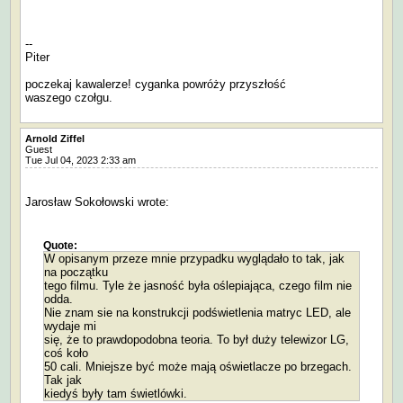
--
Piter
poczekaj kawalerze! cyganka powróży przyszłość
waszego czołgu.
Arnold Ziffel
Guest
Tue Jul 04, 2023 2:33 am
Jarosław Sokołowski wrote:
Quote:
W opisanym przeze mnie przypadku wyglądało to tak, jak
na początku
tego filmu. Tyle że jasność była oślepiająca, czego film nie
odda.
Nie znam sie na konstrukcji podświetlenia matryc LED, ale
wydaje mi
się, że to prawdopodobna teoria. To był duży telewizor LG,
coś koło
50 cali. Mniejsze być może mają oświetlacze po brzegach.
Tak jak
kiedyś były tam świetlówki.