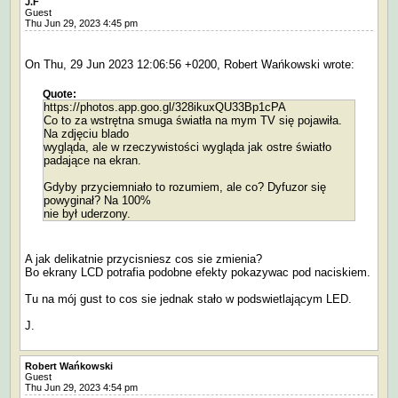
J.F
Guest
Thu Jun 29, 2023 4:45 pm
On Thu, 29 Jun 2023 12:06:56 +0200, Robert Wańkowski wrote:
Quote:
https://photos.app.goo.gl/328ikuxQU33Bp1cPA
Co to za wstrętna smuga światła na mym TV się pojawiła.
Na zdjęciu blado
wygląda, ale w rzeczywistości wygląda jak ostre światło
padające na ekran.
Gdyby przyciemniało to rozumiem, ale co? Dyfuzor się
powyginał? Na 100%
nie był uderzony.
A jak delikatnie przycisniesz cos sie zmienia?
Bo ekrany LCD potrafia podobne efekty pokazywac pod naciskiem.
Tu na mój gust to cos sie jednak stało w podswietlającym LED.
J.
Robert Wańkowski
Guest
Thu Jun 29, 2023 4:54 pm