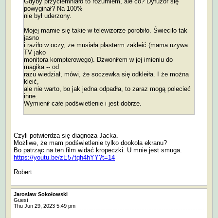
Gdyby przyciemniało to rozumiem, ale co? Dyfuzor się
powyginał? Na 100%
nie był uderzony.
Mojej mamie się takie w telewizorze porobiło. Świeciło tak
jasno
i raziło w oczy, że musiała plasterm zakleić (mama uzywa
TV jako
monitora kompterowego). Dzwoniłem w jej imieniu do
magika -- od
razu wiedział, mówi, że soczewka się odkleiła. I że można
kleić,
ale nie warto, bo jak jedna odpadła, to zaraz mogą polecieć
inne.
Wymienił całe podświetlenie i jest dobrze.
Czyli potwierdza się diagnoza Jacka.
Możliwe, że mam podświetlenie tylko dookoła ekranu?
Bo patrząc na ten film widać kropeczki. U mnie jest smuga.
https://youtu.be/zE57tqh4hYY?t=14
Robert
Jarosław Sokołowski
Guest
Thu Jun 29, 2023 5:49 pm