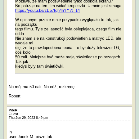
Możliwe, że mam podświetlenie tylko dookoła ekranu?
Bo patrząc na ten film widać kropeczki. U mnie jest smuga.
https://youtu.be/zE57tqh4hYY?t=14
W opisanym przeze mnie przypadku wyglądało to tak, jak
na początku
tego filmu. Tyle że jasność była oślepiająca, czego film nie
odda.
Nie znam sie na konstrukcji podświetlenia matryc LED, ale
wydaje mi
się, że to prawdopodobna teoria. To był duży telewizor LG,
coś koło
50 cali. Mniejsze być może mają oświetlacze po brzegach.
Tak jak
kiedyś były tam świetlówki.
No mój ma 50 cali. No cóż, rozkręcę.
Robert
PiteR
Guest
Thu Jun 29, 2023 8:49 pm
in
user Jacek M. pisze tak: