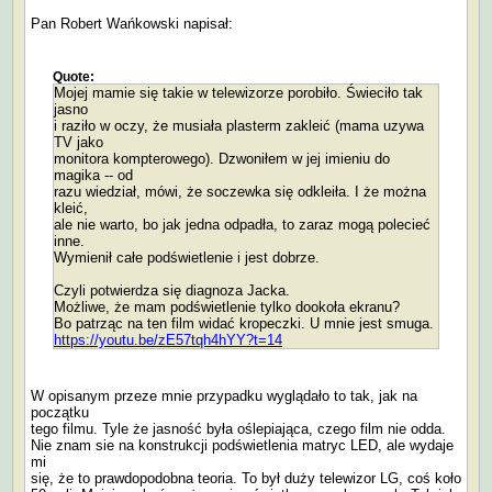
Pan Robert Wańkowski napisał:
Quote:
Mojej mamie się takie w telewizorze porobiło. Świeciło tak
jasno
i raziło w oczy, że musiała plasterm zakleić (mama uzywa
TV jako
monitora kompterowego). Dzwoniłem w jej imieniu do
magika -- od
razu wiedział, mówi, że soczewka się odkleiła. I że można
kleić,
ale nie warto, bo jak jedna odpadła, to zaraz mogą polecieć
inne.
Wymienił całe podświetlenie i jest dobrze.
Czyli potwierdza się diagnoza Jacka.
Możliwe, że mam podświetlenie tylko dookoła ekranu?
Bo patrząc na ten film widać kropeczki. U mnie jest smuga.
https://youtu.be/zE57tqh4hYY?t=14
W opisanym przeze mnie przypadku wyglądało to tak, jak na
początku
tego filmu. Tyle że jasność była oślepiająca, czego film nie odda.
Nie znam sie na konstrukcji podświetlenia matryc LED, ale wydaje
mi
się, że to prawdopodobna teoria. To był duży telewizor LG, coś koło