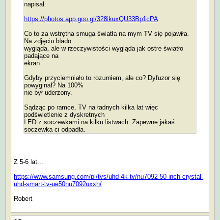
napisał:
https://photos.app.goo.gl/328ikuxQU33Bp1cPA
Co to za wstrętna smuga światła na mym TV się pojawiła.
Na zdjęciu blado
wygląda, ale w rzeczywistości wygląda jak ostre światło
padające na
ekran.
Gdyby przyciemniało to rozumiem, ale co? Dyfuzor się
powyginał? Na 100%
nie był uderzony.
Sądząc po ramce, TV na ładnych kilka lat więc
podświetlenie z dyskretnych
LED z soczewkami na kilku listwach. Zapewne jakaś
soczewka ci odpadła.
Z 5-6 lat...
https://www.samsung.com/pl/tvs/uhd-4k-tv/nu7092-50-inch-crystal-
uhd-smart-tv-ue50nu7092uxxh/
Robert