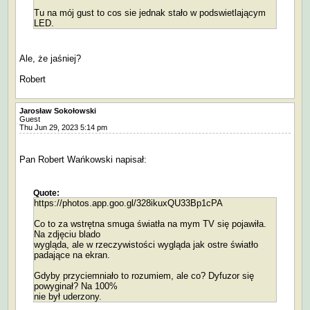
Tu na mój gust to cos sie jednak stało w podswietlającym
LED.
Ale, że jaśniej?
Robert
Jarosław Sokołowski
Guest
Thu Jun 29, 2023 5:14 pm
Pan Robert Wańkowski napisał:
Quote:
https://photos.app.goo.gl/328ikuxQU33Bp1cPA
Co to za wstrętna smuga światła na mym TV się pojawiła.
Na zdjęciu blado
wygląda, ale w rzeczywistości wygląda jak ostre światło
padające na ekran.
Gdyby przyciemniało to rozumiem, ale co? Dyfuzor się
powyginał? Na 100%
nie był uderzony.