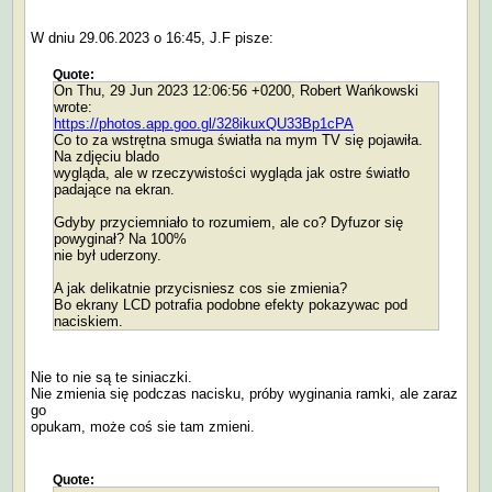
W dniu 29.06.2023 o 16:45, J.F pisze:
Quote:
On Thu, 29 Jun 2023 12:06:56 +0200, Robert Wańkowski
wrote:
https://photos.app.goo.gl/328ikuxQU33Bp1cPA
Co to za wstrętna smuga światła na mym TV się pojawiła.
Na zdjęciu blado
wygląda, ale w rzeczywistości wygląda jak ostre światło
padające na ekran.
Gdyby przyciemniało to rozumiem, ale co? Dyfuzor się
powyginał? Na 100%
nie był uderzony.
A jak delikatnie przycisniesz cos sie zmienia?
Bo ekrany LCD potrafia podobne efekty pokazywac pod
naciskiem.
Nie to nie są te siniaczki.
Nie zmienia się podczas nacisku, próby wyginania ramki, ale zaraz
go
opukam, może coś sie tam zmieni.
Quote: