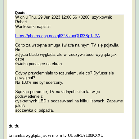
Quote:
W dniu Thu, 29 Jun 2023 12:06:56 +0200, użytkownik
Robert
Wańkowski napisał:
https://photos.app.goo.gl/328ikuxQU33Bp1cPA
Co to za wstrętna smuga światła na mym TV się pojawiła.
Na
zdjęciu blado wygląda, ale w rzeczywistości wygląda jak
ostre
światło padające na ekran.
Gdyby przyciemniało to rozumiem, ale co? Dyfuzor się
powyginał?
Na 100% nie był uderzony.
Sądząc po ramce, TV na ładnych kilka lat więc
podświetlenie z
dyskretnych LED z soczewkami na kilku listwach. Zapewne
jakaś
soczewka ci odpadła.
tfu tfu
ta ramka wygląda jak w moim tv UE58RU7100KXXU