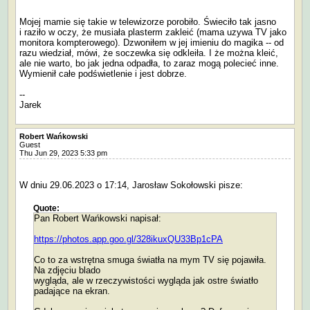
Mojej mamie się takie w telewizorze porobiło. Świeciło tak jasno
i raziło w oczy, że musiała plasterm zakleić (mama uzywa TV jako
monitora kompterowego). Dzwoniłem w jej imieniu do magika -- od
razu wiedział, mówi, że soczewka się odkleiła. I że można kleić,
ale nie warto, bo jak jedna odpadła, to zaraz mogą polecieć inne.
Wymienił całe podświetlenie i jest dobrze.
--
Jarek
Robert Wańkowski
Guest
Thu Jun 29, 2023 5:33 pm
W dniu 29.06.2023 o 17:14, Jarosław Sokołowski pisze:
Quote:
Pan Robert Wańkowski napisał:
https://photos.app.goo.gl/328ikuxQU33Bp1cPA
Co to za wstrętna smuga światła na mym TV się pojawiła.
Na zdjęciu blado
wygląda, ale w rzeczywistości wygląda jak ostre światło
padające na ekran.