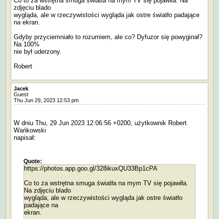
Co to za wstrętna smuga światła na mym TV się pojawiła. Na
zdjęciu blado
wygląda, ale w rzeczywistości wygląda jak ostre światło padające
na ekran.
Gdyby przyciemniało to rozumiem, ale co? Dyfuzor się powyginał?
Na 100%
nie był uderzony.
Robert
Jacek
Guest
Thu Jun 29, 2023 12:53 pm
W dniu Thu, 29 Jun 2023 12:06:56 +0200, użytkownik Robert
Wańkowski
napisał:
Quote:
https://photos.app.goo.gl/328ikuxQU33Bp1cPA
Co to za wstrętna smuga światła na mym TV się pojawiła.
Na zdjęciu blado
wygląda, ale w rzeczywistości wygląda jak ostre światło
padające na
ekran.