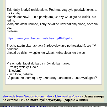
Taki duży kiedyś rozbierałem. Pod matrycą było podświetlenie, a
na każdej
diodzie soczewki -- nie pamiętam już czy wsunięte na wcisk, ale
jedna,
którą chciałem usunąć, żeby zewrzeć uszkodzoną diodę, odeszła
bez
problemu.
https://www.youtube.com/watch?v=q98FKqwIric
Trochę rzeźnicka naprawa (i zdecydowanie po kosztach), ale TV
podobno
chodzi do dziś i w ogóle nie widać, która dioda nie świeci.
--
Przychodzi facet do baru i mówi do barmanki:
- Proszę whisky z colą
- Z lodem?
- Bez loda, hehehe
- A podać ze słomką, czy szanowny pan sobie z buta wyciągnie?
elektroda NewsGroups Forum Index
-
Elektronika Polska
-
Jasna smuga
na ekranie TV - co może być przyczyną? (zdjęcie w linku)