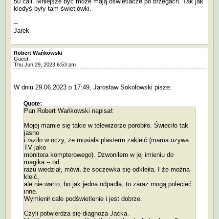
50 cali. Mniejsze być może mają oświetlacze po brzegach. Tak jak
kiedyś były tam świetlówki.
--
Jarek
Robert Wańkowski
Guest
Thu Jun 29, 2023 6:53 pm
W dniu 29.06.2023 o 17:49, Jarosław Sokołowski pisze:
Quote:
Pan Robert Wańkowski napisał:
Mojej mamie się takie w telewizorze porobiło. Świeciło tak
jasno
i raziło w oczy, że musiała plasterm zakleić (mama uzywa
TV jako
monitora kompterowego). Dzwoniłem w jej imieniu do
magika -- od
razu wiedział, mówi, że soczewka się odkleiła. I że można
kleić,
ale nie warto, bo jak jedna odpadła, to zaraz mogą polecieć
inne.
Wymienił całe podświetlenie i jest dobrze.
Czyli potwierdza się diagnoza Jacka.