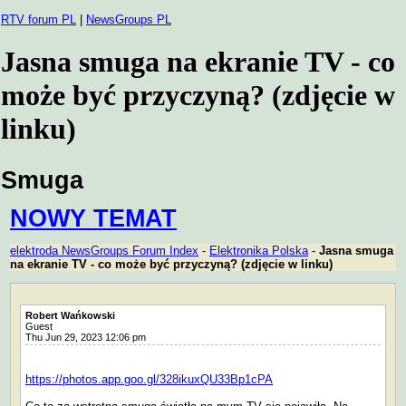
RTV forum PL
|
NewsGroups PL
Jasna smuga na ekranie TV - co
może być przyczyną? (zdjęcie w
linku)
Smuga
NOWY TEMAT
elektroda NewsGroups Forum Index
-
Elektronika Polska
-
Jasna smuga
na ekranie TV - co może być przyczyną? (zdjęcie w linku)
Robert Wańkowski
Guest
Thu Jun 29, 2023 12:06 pm
https://photos.app.goo.gl/328ikuxQU33Bp1cPA