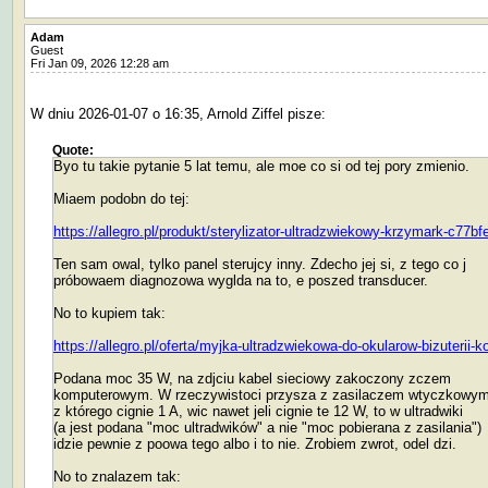
Adam
Guest
Fri Jan 09, 2026 12:28 am
W dniu 2026-01-07 o 16:35, Arnold Ziffel pisze:
Quote:
Byo tu takie pytanie 5 lat temu, ale moe co si od tej pory zmienio.
Miaem podobn do tej:
https://allegro.pl/produkt/sterylizator-ultradzwiekowy-krzymark-c7
Ten sam owal, tylko panel sterujcy inny. Zdecho jej si, z tego co j
próbowaem diagnozowa wyglda na to, e poszed transducer.
No to kupiem tak:
https://allegro.pl/oferta/myjka-ultradzwiekowa-do-okularow-bizuter
Podana moc 35 W, na zdjciu kabel sieciowy zakoczony zczem
komputerowym. W rzeczywistoci przysza z zasilaczem wtyczkowym
z którego cignie 1 A, wic nawet jeli cignie te 12 W, to w ultradwiki
(a jest podana "moc ultradwików" a nie "moc pobierana z zasilania")
idzie pewnie z poowa tego albo i to nie. Zrobiem zwrot, odel dzi.
No to znalazem tak: