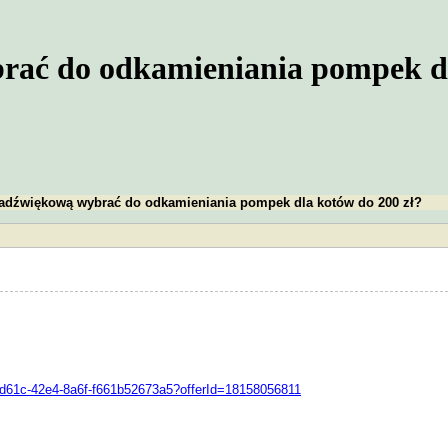
rać do odkamieniania pompek dl
radźwiękową wybrać do odkamieniania pompek dla kotów do 200 zł?
ebe-d61c-42e4-8a6f-f661b52673a5?offerId=18158056811