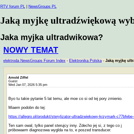
RTV forum PL
|
NewsGroups PL
Jaką myjkę ultradźwiękową wyb
Jaka myjka ultradwikowa?
NOWY TEMAT
elektroda NewsGroups Forum Index
-
Elektronika Polska
-
Jaką myjkę ult
Arnold Ziffel
Guest
Wed Jan 07, 2026 5:35 pm
Byo tu takie pytanie 5 lat temu, ale moe co si od tej pory zmienio.
Miaem podobn do tej:
https://allegro.pl/produkt/sterylizator-ultradzwiekowy-krzymark-c77bf
Ten sam owal, tylko panel sterujcy inny. Zdecho jej si, z tego co j
próbowaem diagnozowa wyglda na to, e poszed transducer.