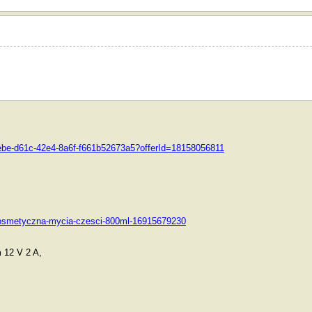
7bfebe-d61c-42e4-8a6f-f661b52673a5?offerId=18158056811
ii-kosmetyczna-mycia-czesci-800ml-16915679230
 12 V 2 A,