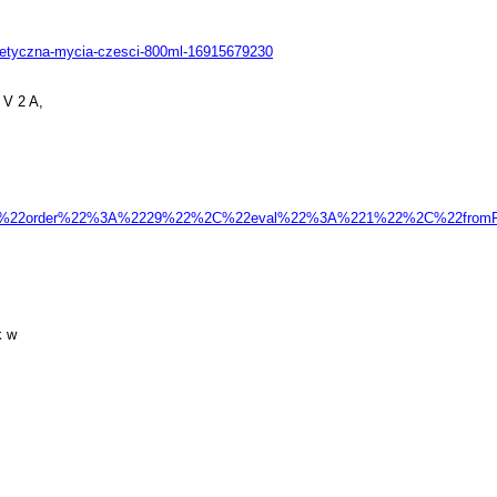
osmetyczna-mycia-czesci-800ml-16915679230
 V 2 A,
ext_f=%7B%22order%22%3A%2229%22%2C%22eval%22%3A%221%22%2C%22f
k w