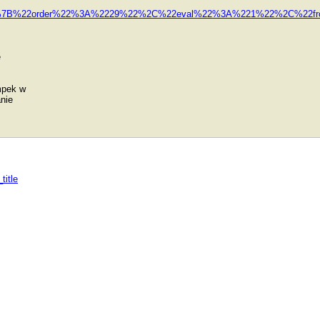
dp_ext_f=%7B%22order%22%3A%2229%22%2C%22eval%22%3A%221%22%2C%2
e
mpek w
nie
itle