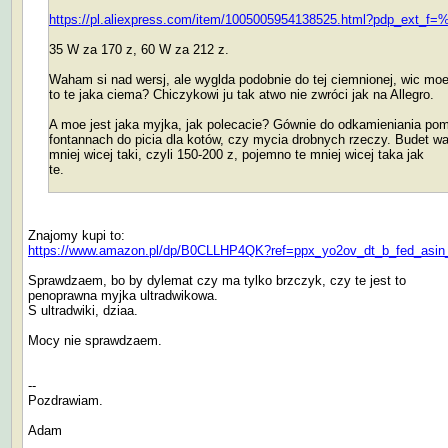
https://pl.aliexpress.com/item/1005005954138525.html?p
35 W za 170 z, 60 W za 212 z.
Waham si nad wersj, ale wyglda podobnie do tej ciemnionej, wic mo
to te jaka ciema? Chiczykowi ju tak atwo nie zwróci jak na Allegro.
A moe jest jaka myjka, jak polecacie? Gównie do odkamieniania po
fontannach do picia dla kotów, czy mycia drobnych rzeczy. Budet wa
mniej wicej taki, czyli 150-200 z, pojemno te mniej wicej taka jak
te.
Znajomy kupi to:
https://www.amazon.pl/dp/B0CLLHP4QK?ref=ppx_yo2ov_dt_b_fed_asin_t
Sprawdzaem, bo by dylemat czy ma tylko brzczyk, czy te jest to
penoprawna myjka ultradwikowa.
S ultradwiki, dziaa.
Mocy nie sprawdzaem.
--
Pozdrawiam.
Adam