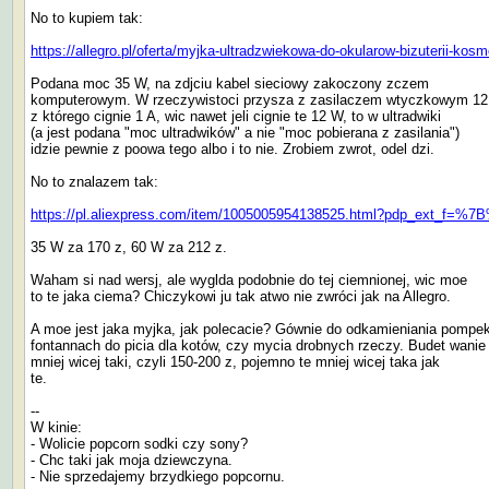
No to kupiem tak:
https://allegro.pl/oferta/myjka-ultradzwiekowa-do-okularow-bizuterii-k
Podana moc 35 W, na zdjciu kabel sieciowy zakoczony zczem
komputerowym. W rzeczywistoci przysza z zasilaczem wtyczkowym 12
z którego cignie 1 A, wic nawet jeli cignie te 12 W, to w ultradwiki
(a jest podana "moc ultradwików" a nie "moc pobierana z zasilania")
idzie pewnie z poowa tego albo i to nie. Zrobiem zwrot, odel dzi.
No to znalazem tak:
https://pl.aliexpress.com/item/1005005954138525.html?pdp_
35 W za 170 z, 60 W za 212 z.
Waham si nad wersj, ale wyglda podobnie do tej ciemnionej, wic moe
to te jaka ciema? Chiczykowi ju tak atwo nie zwróci jak na Allegro.
A moe jest jaka myjka, jak polecacie? Gównie do odkamieniania pompe
fontannach do picia dla kotów, czy mycia drobnych rzeczy. Budet wanie
mniej wicej taki, czyli 150-200 z, pojemno te mniej wicej taka jak
te.
--
W kinie:
- Wolicie popcorn sodki czy sony?
- Chc taki jak moja dziewczyna.
- Nie sprzedajemy brzydkiego popcornu.