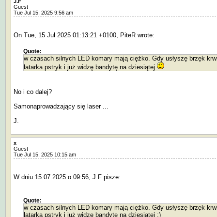
J.F
Guest
Tue Jul 15, 2025 9:56 am
On Tue, 15 Jul 2025 01:13:21 +0100, PiteR wrote:
Quote:
w czasach silnych LED komary mają ciężko. Gdy usłyszę brzęk krw
latarka pstryk i już widzę bandytę na dziesiątej
No i co dalej?
Samonaprowadzający się laser ...
J.
x
Guest
Tue Jul 15, 2025 10:15 am
W dniu 15.07.2025 o 09:56, J.F pisze:
Quote:
w czasach silnych LED komary mają ciężko. Gdy usłyszę brzęk krw
latarka pstryk i już widzę bandytę na dziesiątej ;)