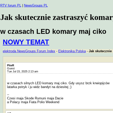
RTV forum PL
|
NewsGroups PL
Jak skutecznie zastraszyć koma
w czasach LED komary maj ciko
NOWY TEMAT
elektroda NewsGroups Forum Index
-
Elektronika Polska
-
Jak skutecznie
PiteR
Guest
Tue Jul 15, 2025 2:13 am
w czasach silnych LED komary maj ciko. Gdy usysz brzk krwiopijców
latarka pstryk i ju widz bandyt na dziesitej ;)
--
Czesi maja Skode Rumuni maja Dacie
a Polacy maja Fiata Polio Weekend