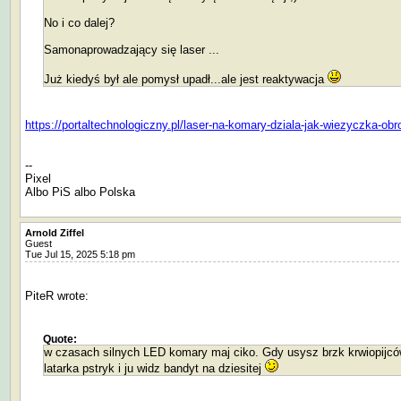
No i co dalej?
Samonaprowadzający się laser ...
Już kiedyś był ale pomysł upadł...ale jest reaktywacja
https://portaltechnologiczny.pl/laser-na-komary-dziala-jak-wiezyczka-o
--
Pixel
Albo PiS albo Polska
Arnold Ziffel
Guest
Tue Jul 15, 2025 5:18 pm
PiteR wrote:
Quote:
w czasach silnych LED komary maj ciko. Gdy usysz brzk krwiopijc
latarka pstryk i ju widz bandyt na dziesitej