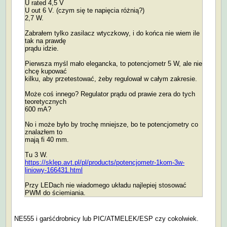
U rated 4,5 V
U out 6 V. (czym się te napięcia różnią?)
2,7 W.
Zabrałem tylko zasilacz wtyczkowy, i do końca nie wiem ile
tak na prawdę
prądu idzie.
Pierwsza myśl mało elegancka, to potencjometr 5 W, ale nie
chcę kupować
kilku, aby przetestować, żeby regulował w całym zakresie.
Może coś innego? Regulator prądu od prawie zera do tych
teoretycznych
600 mA?
No i może było by trochę mniejsze, bo te potencjometry co
znalazłem to
mają fi 40 mm.
Tu 3 W.
https://sklep.avt.pl/pl/products/potencjometr-1kom-3w-
liniowy-166431.html
Przy LEDach nie wiadomego układu najlepiej stosować
PWM do ściemiania.
NE555 i garśćdrobnicy lub PIC/ATMELEK/ESP czy cokolwiek.