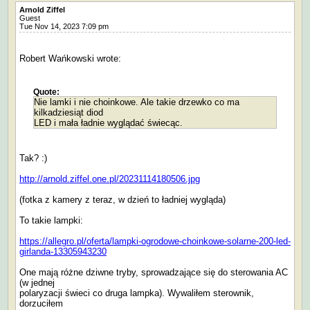
Arnold Ziffel
Guest
Tue Nov 14, 2023 7:09 pm
Robert Wańkowski wrote:
Quote:
Nie lamki i nie choinkowe. Ale takie drzewko co ma
kilkadziesiąt diod
LED i mała ładnie wyglądać świecąc.
Tak? :)
http://arnold.ziffel.one.pl/20231114180506.jpg
(fotka z kamery z teraz, w dzień to ładniej wygląda)
To takie lampki:
https://allegro.pl/oferta/lampki-ogrodowe-choinkowe-solarne-200-led-
girlanda-13305943230
One mają różne dziwne tryby, sprowadzające się do sterowania AC
(w jednej
polaryzacji świeci co druga lampka). Wywaliłem sterownik,
dorzuciłem