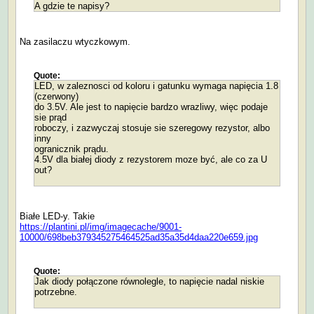
A gdzie te napisy?
Na zasilaczu wtyczkowym.
Quote:
LED, w zaleznosci od koloru i gatunku wymaga napięcia 1.8
(czerwony)
do 3.5V. Ale jest to napięcie bardzo wrazliwy, więc podaje
sie prąd
roboczy, i zazwyczaj stosuje sie szeregowy rezystor, albo
inny
ogranicznik prądu.
4.5V dla białej diody z rezystorem moze być, ale co za U
out?
Białe LED-y. Takie
https://plantini.pl/img/imagecache/9001-
10000/698beb379345275464525ad35a35d4daa220e659.jpg
Quote:
Jak diody połączone równolegle, to napięcie nadal niskie
potrzebne.