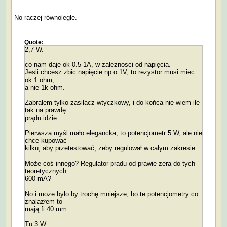
No raczej równolegle.
Quote:
2,7 W.
co nam daje ok 0.5-1A, w zaleznosci od napięcia.
Jesli chcesz zbic napięcie np o 1V, to rezystor musi miec
ok 1 ohm,
a nie 1k ohm.
Zabrałem tylko zasilacz wtyczkowy, i do końca nie wiem ile
tak na prawdę
prądu idzie.
Pierwsza myśl mało elegancka, to potencjometr 5 W, ale nie
chcę kupować
kilku, aby przetestować, żeby regulował w całym zakresie.
Może coś innego? Regulator prądu od prawie zera do tych
teoretycznych
600 mA?
No i może było by trochę mniejsze, bo te potencjometry co
znalazłem to
mają fi 40 mm.
Tu 3 W.