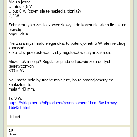
Ale za jasne.
U rated 4,5 V
U out 6 V. (czym się te napięcia różnią?)
2,7 W.
Zabrałem tylko zasilacz wtyczkowy, i do końca nie wiem ile tak na
prawdę
prądu idzie.
Pierwsza myśl mało elegancka, to potencjometr 5 W, ale nie chcę
kupować
kilku, aby przetestować, żeby regulował w całym zakresie.
Może coś innego? Regulator prądu od prawie zera do tych
teoretycznych
600 mA?
No i może było by trochę mniejsze, bo te potencjometry co
znalazłem to
mają fi 40 mm.
Tu 3 W.
https://sklep.avt.pl/pl/products/potencjometr-1kom-3w-liniowy-
166431.html
Robert
J.F
Guest