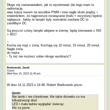
Długo się zastanawiałem, jak to wysterować (do tego mam tu
radiostację,
więc kręcę nosem na wszelkie PWM i inne nagłe skoki prądu), i
stwierdziłem, że najprostsze rozwiązanie (trafo + rezystory) będzie
najlepsze. Jakby te lampki były normalnie zasilane DC to
zasiliłbym DC.
Są jeszcze cztery lampki wbijane w ziemię, będą sterowane z 555
+ 4017.
--
Kocha się mąż z żoną. Kochają się 10 minut, 15 minut, 20 minut.
Nagle żona
do męża:
- Ty też nie możesz sobie nikogo wyobrazić?
Rutkowski, Jacek
Guest
Wed Nov 15, 2023 11:40 pm
W dniu 14.11.2023 o 14:48, Robert Wańkowski pisze:
Quote:
Nie lamki i nie choinkowe. Ale takie drzewko co ma
kilkadziesiąt diod
LED i mała ładnie wyglądać świecąc.
Ale za jasne.