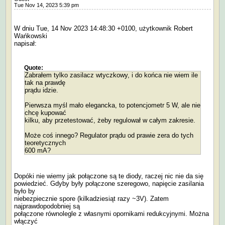
Tue Nov 14, 2023 5:39 pm
W dniu Tue, 14 Nov 2023 14:48:30 +0100, użytkownik Robert
Wańkowski
napisał:
Quote:
Zabrałem tylko zasilacz wtyczkowy, i do końca nie wiem ile
tak na prawdę
prądu idzie.
Pierwsza myśl mało elegancka, to potencjometr 5 W, ale nie
chcę kupować
kilku, aby przetestować, żeby regulował w całym zakresie.
Może coś innego? Regulator prądu od prawie zera do tych
teoretycznych
600 mA?
Dopóki nie wiemy jak połączone są te diody, raczej nic nie da się
powiedzieć. Gdyby były połączone szeregowo, napięcie zasilania
było by
niebezpiecznie spore (kilkadziesiąt razy ~3V). Zatem
najprawdopodobniej są
połączone równolegle z własnymi opornikami redukcyjnymi. Można
włączyć