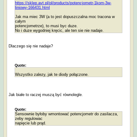
https://sklep.avt.pl/pl/products/potencjometr-1kom-3w-
liniowy-166431.html
Jak ma miec 3W (a to jest dopuszczalna moc tracona w
całym
potencjometrze), to musi byc duze.
No i duze wygodniej kręcic, ale ten sie nie nadaje.
Dlaczego się nie nadaje?
Quote:
Wszystko zalezy, jak te diody połączone.
Jak białe to raczej muszą być równolegle.
Quote:
Sensownie byłoby wmontować potencjometr do zasilacza,
zeby regulowac
napięcie lub prąd.