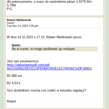
dla potencjometru, a masz do wydzielenia jakieś 1,5V*0,5A=
0,75W.
P.G.
Robert Wańkowski
Guest
Tue Nov 14, 2023 7:05 pm
W dniu 14.11.2023 o 17:13, Robert Wańkowski pisze:
Quote:
No w sumie, to mogę spróbować go rozłupać.
Jest tam przetwornica:
https://datasheetspdf.com/pdf-
file/1310941/DEVELOPERMICROELECTRONICS/DP1800/1
R1 680 om
R2 4,53 k
Tym dzielnikiem można coś zrobić w kierunku regulacji?
Robert