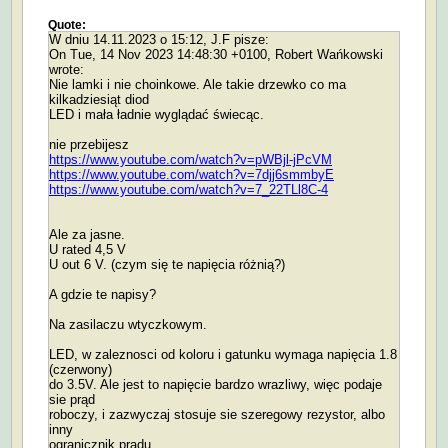
Quote:
W dniu 14.11.2023 o 15:12, J.F pisze:
On Tue, 14 Nov 2023 14:48:30 +0100, Robert Wańkowski
wrote:
Nie lamki i nie choinkowe. Ale takie drzewko co ma
kilkadziesiąt diod
LED i mała ładnie wyglądać świecąc.
nie przebijesz
https://www.youtube.com/watch?v=pWBjl-jPcVM
https://www.youtube.com/watch?v=7djj6smmbyE
https://www.youtube.com/watch?v=7_22TLl8C-4
Ale za jasne.
U rated 4,5 V
U out 6 V. (czym się te napięcia różnią?)
A gdzie te napisy?
Na zasilaczu wtyczkowym.
LED, w zaleznosci od koloru i gatunku wymaga napięcia 1.8
(czerwony)
do 3.5V. Ale jest to napięcie bardzo wrazliwy, więc podaje
sie prąd
roboczy, i zazwyczaj stosuje sie szeregowy rezystor, albo
inny
ogranicznik prądu.