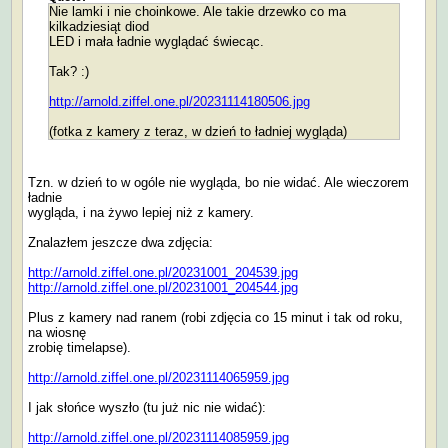
Nie lamki i nie choinkowe. Ale takie drzewko co ma
kilkadziesiąt diod
LED i mała ładnie wyglądać świecąc.
Tak? :)
http://arnold.ziffel.one.pl/20231114180506.jpg
(fotka z kamery z teraz, w dzień to ładniej wygląda)
Tzn. w dzień to w ogóle nie wygląda, bo nie widać. Ale wieczorem
ładnie
wygląda, i na żywo lepiej niż z kamery.
Znalazłem jeszcze dwa zdjęcia:
http://arnold.ziffel.one.pl/20231001_204539.jpg
http://arnold.ziffel.one.pl/20231001_204544.jpg
Plus z kamery nad ranem (robi zdjęcia co 15 minut i tak od roku,
na wiosnę
zrobię timelapse).
http://arnold.ziffel.one.pl/20231114065959.jpg
I jak słońce wyszło (tu już nic nie widać):
http://arnold.ziffel.one.pl/20231114085959.jpg