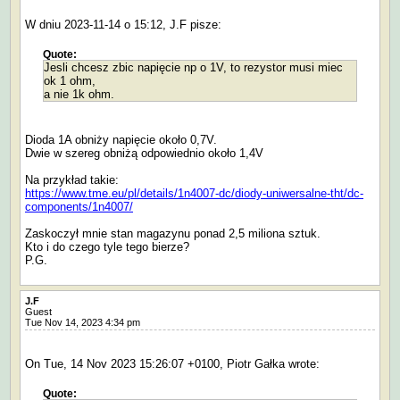
W dniu 2023-11-14 o 15:12, J.F pisze:
Quote:
Jesli chcesz zbic napięcie np o 1V, to rezystor musi miec
ok 1 ohm,
a nie 1k ohm.
Dioda 1A obniży napięcie około 0,7V.
Dwie w szereg obniżą odpowiednio około 1,4V
Na przykład takie:
https://www.tme.eu/pl/details/1n4007-dc/diody-uniwersalne-tht/dc-
components/1n4007/
Zaskoczył mnie stan magazynu ponad 2,5 miliona sztuk.
Kto i do czego tyle tego bierze?
P.G.
J.F
Guest
Tue Nov 14, 2023 4:34 pm
On Tue, 14 Nov 2023 15:26:07 +0100, Piotr Gałka wrote:
Quote: