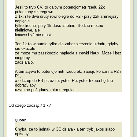
Jesli to tryb CV, to dałbym potencjometr rzedu 22k
połaczony szeregowo
z 1k, i te dwa druty równolegle do R2 - przy 22k zmniejszy
napięcie
tylko troche, przy 1k dosc istotnie. Bedzie mocno
nieliniowe, ale
liniowe być nie musi.
Ten 1k to w sumie tylko dla zabezpieczenia układu, gdyby
sie okazało
ze moze mu zaszkodzic napiecie z cewki Naux. Moze i bez
niego by
zadziałalo.
Alternatywa to potencjometr rzedu 5k, zapiąc konce na R2 i
R1,
a odczep do FB przez rezystor. Rezystor trzeba będzie
dobrać, aby
uzyskać pożądany zakres regulacji.
Od czego zacząć? 1 k?
Quote:
Chyba, ze to jednak w CC działa - a ten tryb jakos słabo
opisany -