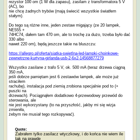
rezystor 100 om (1 W dla zapasu), zasilam z transformatora 5 V
(AC), bo
nie chcę żadnych trybów (mają świecić wszystkie światłem
stałym).
Do tego są różne inne, jeden zestaw migający (ze 20 lampek,
NE555 +
74HC74, dałem tam 470 om, ale to trochę za dużo, trzeba było dać
330 albo
nawet 220 om), będą jeszcze takie na bluszczu:
https://allegro.pl/oferta/siatka-swietlna-led-lampki-choinkowe-
zewnetrzne-kurtyna-girlanda-usb-2-6x2-14568877279
Wszystko zasilane z trafo 5 V, ok. 500 mA (teraz drzewa ciągną
350 mA,
jeśli dobrze pamiętam jest 6 zestawów lampek, ale może już
straciłem
rachubę), instalacja pod ziemią zrobiona specjalnie pod to (+
puszki na
drzewach). Pociągnąłem dodatkowo 4-przewodowy przewód do
sterowania, ale
nie jest wykorzystany (to na przyszłość, jakby mi się wizja
zmieniła,
żebym nie musiał tego rozkopywać).
Quote:
Zabrałem tylko zasilacz wtyczkowy, i do końca nie wiem ile
tak na prawdę