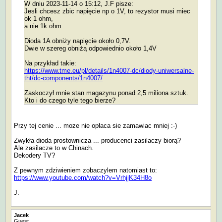
W dniu 2023-11-14 o 15:12, J.F pisze:
Jesli chcesz zbic napięcie np o 1V, to rezystor musi miec
ok 1 ohm,
a nie 1k ohm.
Dioda 1A obniży napięcie około 0,7V.
Dwie w szereg obniżą odpowiednio około 1,4V
Na przykład takie:
https://www.tme.eu/pl/details/1n4007-dc/diody-uniwersalne-
tht/dc-components/1n4007/
Zaskoczył mnie stan magazynu ponad 2,5 miliona sztuk.
Kto i do czego tyle tego bierze?
Przy tej cenie ... moze nie opłaca sie zamawiac mniej :-)
Zwykła dioda prostownicza ... producenci zasilaczy biorą?
Ale zasilacze to w Chinach.
Dekodery TV?
Z pewnym zdziwieniem zobaczylem natomiast to:
https://www.youtube.com/watch?v=VrhjjK34H8o
J.
Jacek
Guest