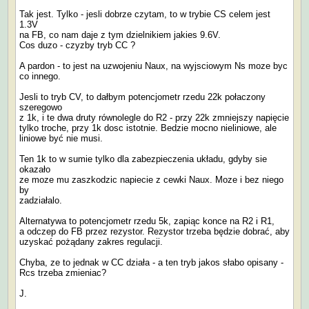
Tak jest. Tylko - jesli dobrze czytam, to w trybie CS celem jest
1.3V
na FB, co nam daje z tym dzielnikiem jakies 9.6V.
Cos duzo - czyzby tryb CC ?
A pardon - to jest na uzwojeniu Naux, na wyjsciowym Ns moze byc
co innego.
Jesli to tryb CV, to dałbym potencjometr rzedu 22k połaczony
szeregowo
z 1k, i te dwa druty równolegle do R2 - przy 22k zmniejszy napięcie
tylko troche, przy 1k dosc istotnie. Bedzie mocno nieliniowe, ale
liniowe być nie musi.
Ten 1k to w sumie tylko dla zabezpieczenia układu, gdyby sie
okazało
ze moze mu zaszkodzic napiecie z cewki Naux. Moze i bez niego
by
zadziałalo.
Alternatywa to potencjometr rzedu 5k, zapiąc konce na R2 i R1,
a odczep do FB przez rezystor. Rezystor trzeba będzie dobrać, aby
uzyskać pożądany zakres regulacji.
Chyba, ze to jednak w CC działa - a ten tryb jakos słabo opisany -
Rcs trzeba zmieniac?
J.