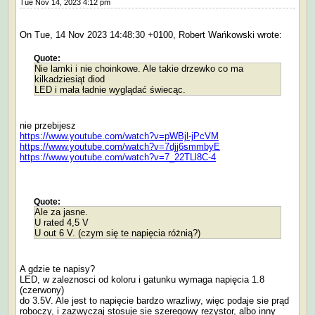
Tue Nov 14, 2023 4:12 pm
On Tue, 14 Nov 2023 14:48:30 +0100, Robert Wańkowski wrote:
Quote:
Nie lamki i nie choinkowe. Ale takie drzewko co ma
kilkadziesiąt diod
LED i mała ładnie wyglądać świecąc.
nie przebijesz
https://www.youtube.com/watch?v=pWBjl-jPcVM
https://www.youtube.com/watch?v=7djj6smmbyE
https://www.youtube.com/watch?v=7_22TLl8C-4
Quote:
Ale za jasne.
U rated 4,5 V
U out 6 V. (czym się te napięcia różnią?)
A gdzie te napisy?
LED, w zaleznosci od koloru i gatunku wymaga napięcia 1.8
(czerwony)
do 3.5V. Ale jest to napięcie bardzo wrazliwy, więc podaje sie prąd
roboczy, i zazwyczaj stosuje sie szeregowy rezystor, albo inny