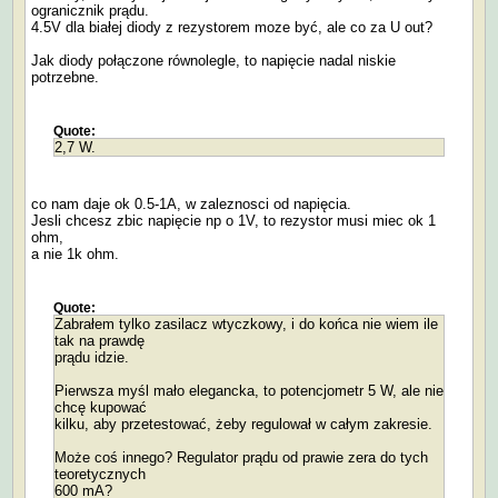
ogranicznik prądu.
4.5V dla białej diody z rezystorem moze być, ale co za U out?
Jak diody połączone równolegle, to napięcie nadal niskie
potrzebne.
Quote:
2,7 W.
co nam daje ok 0.5-1A, w zaleznosci od napięcia.
Jesli chcesz zbic napięcie np o 1V, to rezystor musi miec ok 1
ohm,
a nie 1k ohm.
Quote:
Zabrałem tylko zasilacz wtyczkowy, i do końca nie wiem ile
tak na prawdę
prądu idzie.
Pierwsza myśl mało elegancka, to potencjometr 5 W, ale nie
chcę kupować
kilku, aby przetestować, żeby regulował w całym zakresie.
Może coś innego? Regulator prądu od prawie zera do tych
teoretycznych
600 mA?