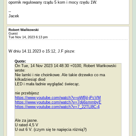
opornik regulowany rządu 5 kom i mocy rzędu 1W.
--
Jacek
Robert Wańkowski
Guest
Tue Nov 14, 2023 6:13 pm
W dniu 14.11.2023 o 15:12, J.F pisze:
Quote:
On Tue, 14 Nov 2023 14:48:30 +0100, Robert Wańkowski
wrote:
Nie lamki i nie choinkowe. Ale takie drzewko co ma
kilkadziesiąt diod
LED i mała ładnie wyglądać świecąc.
nie przebijesz
https://www.youtube.com/watch?v=pWBjl-jPcVM
https://www.youtube.com/watch?v=7djj6smmbyE
https://www.youtube.com/watch?v=7_22TLl8C-4
Ale za jasne.
U rated 4,5 V
U out 6 V. (czym się te napięcia różnią?)