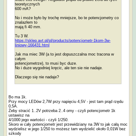
teoretycznych
600 mA?
No i może było by trochę mniejsze, bo te potencjometry co
znalazłem to
mają fi 40 mm.
Tu 3 W.
https://sklep.avt.pl/pl/products/potencjometr-1kom-3w-
liniowy-166431.html
Jak ma miec 3W (a to jest dopuszczalna moc tracona w
całym
potencjometrze), to musi byc duze.
No i duze wygodniej kręcic, ale ten sie nie nadaje.
Dlaczego się nie nadaje?
Bo ma 1k.
Przy mocy LEDów 2,7W przy napięciu 4,5V - jest tam prąd rzędu
0,5A.
Żeby stracić 1..2V potrzeba 2..4 omy - czyli potencjometr 1k
ustawisz na
4/1000 jego wartości - czyli 1/250.
Skoro w cały potencjometr jest przewidziany na 3W to jak całą moc
wydzielisz w jego 1/250 to możesz tam wydzielić około 0,01W bez
szkody