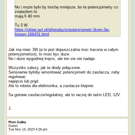
No i może było by trochę mniejsze, bo te potencjometry co
znalazłem to
mają fi 40 mm.
Tu 3 W.
https://sklep.avt.pl/pl/products/potencjometr-1kom-3w-
liniowy-166431.html
Jak ma miec 3W (a to jest dopuszczalna moc tracona w całym
potencjometrze), to musi byc duze.
No i duze wygodniej kręcic, ale ten sie nie nadaje.
Wszystko zalezy, jak te diody połączone.
Sensownie byłoby wmontować potencjometr do zasilacza, zeby
regulowac
napięcie lub prąd.
Ale to robota dla elektronika, a zasilacze klejone.
Sa gotowe zasilacze/regulatory, ale to raczej do taśm LED, 12V.
J.
Piotr Gałka
Guest
Tue Nov 14, 2023 4:26 pm