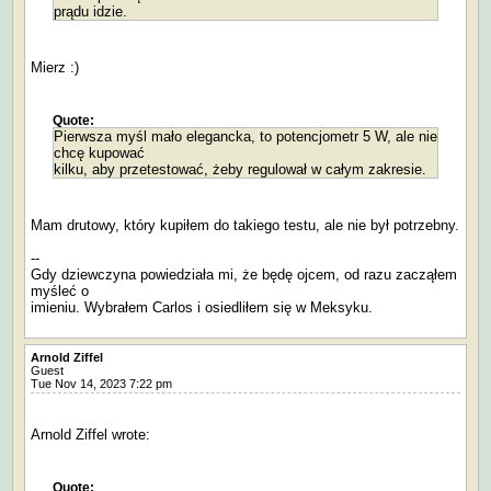
prądu idzie.
Mierz :)
Quote:
Pierwsza myśl mało elegancka, to potencjometr 5 W, ale nie
chcę kupować
kilku, aby przetestować, żeby regulował w całym zakresie.
Mam drutowy, który kupiłem do takiego testu, ale nie był potrzebny.
--
Gdy dziewczyna powiedziała mi, że będę ojcem, od razu zacząłem
myśleć o
imieniu. Wybrałem Carlos i osiedliłem się w Meksyku.
Arnold Ziffel
Guest
Tue Nov 14, 2023 7:22 pm
Arnold Ziffel wrote:
Quote: