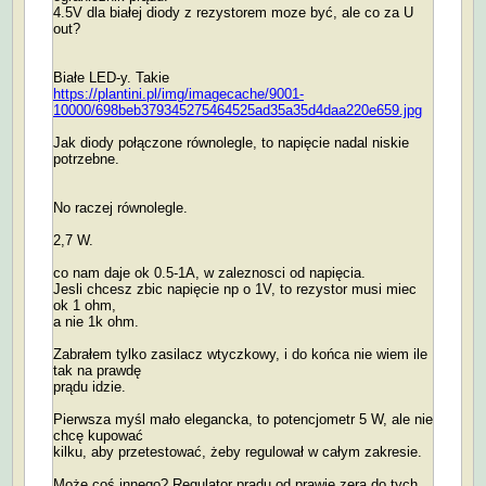
4.5V dla białej diody z rezystorem moze być, ale co za U
out?
Białe LED-y. Takie
https://plantini.pl/img/imagecache/9001-
10000/698beb379345275464525ad35a35d4daa220e659.jpg
Jak diody połączone równolegle, to napięcie nadal niskie
potrzebne.
No raczej równolegle.
2,7 W.
co nam daje ok 0.5-1A, w zaleznosci od napięcia.
Jesli chcesz zbic napięcie np o 1V, to rezystor musi miec
ok 1 ohm,
a nie 1k ohm.
Zabrałem tylko zasilacz wtyczkowy, i do końca nie wiem ile
tak na prawdę
prądu idzie.
Pierwsza myśl mało elegancka, to potencjometr 5 W, ale nie
chcę kupować
kilku, aby przetestować, żeby regulował w całym zakresie.
Może coś innego? Regulator prądu od prawie zera do tych