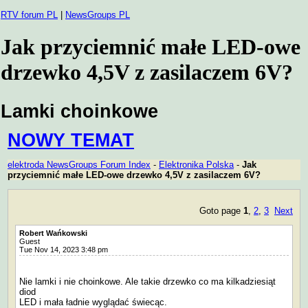
RTV forum PL
|
NewsGroups PL
Jak przyciemnić małe LED-owe
drzewko 4,5V z zasilaczem 6V?
Lamki choinkowe
NOWY TEMAT
elektroda NewsGroups Forum Index
-
Elektronika Polska
-
Jak
przyciemnić małe LED-owe drzewko 4,5V z zasilaczem 6V?
Goto page
1
,
2
,
3
Next
Robert Wańkowski
Guest
Tue Nov 14, 2023 3:48 pm
Nie lamki i nie choinkowe. Ale takie drzewko co ma kilkadziesiąt
diod
LED i mała ładnie wyglądać świecąc.