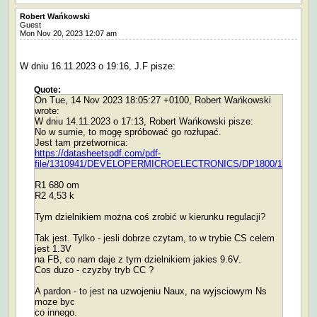
Robert Wańkowski
Guest
Mon Nov 20, 2023 12:07 am
W dniu 16.11.2023 o 19:16, J.F pisze:
Quote:
On Tue, 14 Nov 2023 18:05:27 +0100, Robert Wańkowski
wrote:
W dniu 14.11.2023 o 17:13, Robert Wańkowski pisze:
No w sumie, to mogę spróbować go rozłupać.
Jest tam przetwornica:
https://datasheetspdf.com/pdf-
file/1310941/DEVELOPERMICROELECTRONICS/DP1800/1
R1 680 om
R2 4,53 k
Tym dzielnikiem można coś zrobić w kierunku regulacji?
Tak jest. Tylko - jesli dobrze czytam, to w trybie CS celem
jest 1.3V
na FB, co nam daje z tym dzielnikiem jakies 9.6V.
Cos duzo - czyzby tryb CC ?
A pardon - to jest na uzwojeniu Naux, na wyjsciowym Ns
moze byc
co innego.