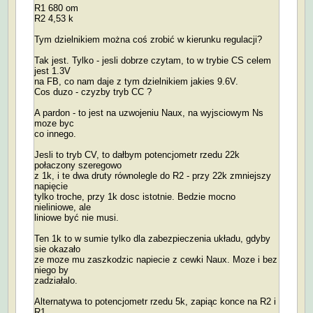
R1 680 om
R2 4,53 k
Tym dzielnikiem można coś zrobić w kierunku regulacji?
Tak jest. Tylko - jesli dobrze czytam, to w trybie CS celem
jest 1.3V
na FB, co nam daje z tym dzielnikiem jakies 9.6V.
Cos duzo - czyzby tryb CC ?
A pardon - to jest na uzwojeniu Naux, na wyjsciowym Ns
moze byc
co innego.
Jesli to tryb CV, to dałbym potencjometr rzedu 22k
połaczony szeregowo
z 1k, i te dwa druty równolegle do R2 - przy 22k zmniejszy
napięcie
tylko troche, przy 1k dosc istotnie. Bedzie mocno
nieliniowe, ale
liniowe być nie musi.
Ten 1k to w sumie tylko dla zabezpieczenia układu, gdyby
sie okazało
ze moze mu zaszkodzic napiecie z cewki Naux. Moze i bez
niego by
zadziałalo.
Alternatywa to potencjometr rzedu 5k, zapiąc konce na R2 i
R1,