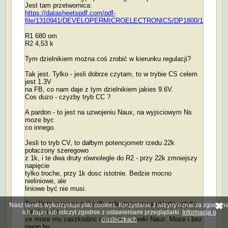
Jest tam przetwornica:
https://datasheetspdf.com/pdf-
file/1310941/DEVELOPERMICROELECTRONICS/DP1800/1
R1 680 om
R2 4,53 k
Tym dzielnikiem można coś zrobić w kierunku regulacji?
Tak jest. Tylko - jesli dobrze czytam, to w trybie CS celem
jest 1.3V
na FB, co nam daje z tym dzielnikiem jakies 9.6V.
Cos duzo - czyzby tryb CC ?
A pardon - to jest na uzwojeniu Naux, na wyjsciowym Ns
moze byc
co innego.
Jesli to tryb CV, to dałbym potencjometr rzedu 22k
połaczony szeregowo
z 1k, i te dwa druty równolegle do R2 - przy 22k zmniejszy
napięcie
tylko troche, przy 1k dosc istotnie. Bedzie mocno
nieliniowe, ale
liniowe być nie musi.
Ten 1k to w sumie tylko dla zabezpieczenia układu, gdyby
Nasz serwis wykorzystuje pliki cookies. Korzystanie z witryny oznacza zgodę n
sie okazało
ich zapis lub odczyt zgodnie z ustawieniami przeglądarki.
Informacja o
ze moze mu zaszkodzic napiecie z cewki Naux. Moze i bez
ciasteczkach
niego by