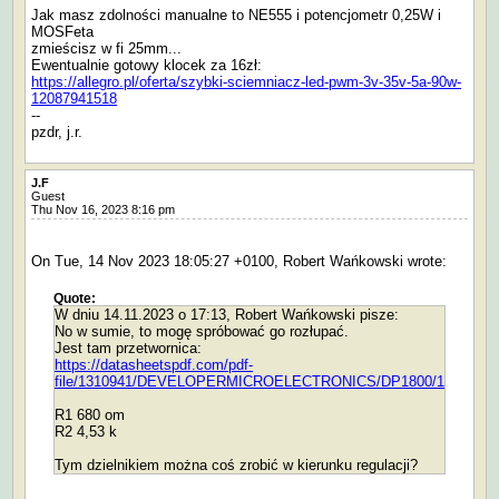
Jak masz zdolności manualne to NE555 i potencjometr 0,25W i
MOSFeta
zmieścisz w fi 25mm...
Ewentualnie gotowy klocek za 16zł:
https://allegro.pl/oferta/szybki-sciemniacz-led-pwm-3v-35v-5a-90w-
12087941518
--
pzdr, j.r.
J.F
Guest
Thu Nov 16, 2023 8:16 pm
On Tue, 14 Nov 2023 18:05:27 +0100, Robert Wańkowski wrote:
Quote:
W dniu 14.11.2023 o 17:13, Robert Wańkowski pisze:
No w sumie, to mogę spróbować go rozłupać.
Jest tam przetwornica:
https://datasheetspdf.com/pdf-
file/1310941/DEVELOPERMICROELECTRONICS/DP1800/1
R1 680 om
R2 4,53 k
Tym dzielnikiem można coś zrobić w kierunku regulacji?