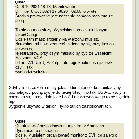
Quote:
On 8.10.2024 18:18, Marek wrote:
On Tue, 8 Oct 2024 17:58:28 +0200, io wrote:
Średnio praktyczne jest noszenie samego monitora ze
sobą.
To nie do tego służy. Wypełniasz środek ulubionym
raspi/Orange
Gdzie tam masz środek? Na wierzchu musisz.
Natomiast mi i owszem coś takiego by się przydało do
serwerów,
rejestratorów, przy czym musiało by być ze wszelkimi
złączami: VGA,
hdmi. DVI, USB, Ps2 itp. i do tego kable i przejściówki,
czyli i tak
wychodzi walizka.
Gdyby te urządzenia miały jakiś jeden interfejs komunikacyjny
pozwalający podłączyć je do takiej 'stacji' np taki USB-C, którym
podłącza się stacje dokujące i coś bezprzewodowego to by się dało
tego
wygodnie używać w takich i tylko takich zastosowaniach.
Quote:
Ostatnio właśnie podnosiłem rejestrator American
Dynamics, bo utknął na
biosie. Musiałem organizować monitor z DVI, co zajęło o