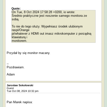
Quote:
On Tue, 8 Oct 2024 17:58:28 +0200, io wrote:
Średnio praktyczne jest noszenie samego monitora ze
sobą.
To nie do tego służy. Wypełniasz środek ulubionym
raspi/Orange
pi/whatever z HDMI out imasz mikrokomputer z porządną
klawiaturą i
monitorem.
Przydał by się monitor macany.
--
Pozdrawiam.
Adam
Jarosław Sokołowski
Guest
Tue Oct 08, 2024 10:32 pm
Pan Marek napisa: