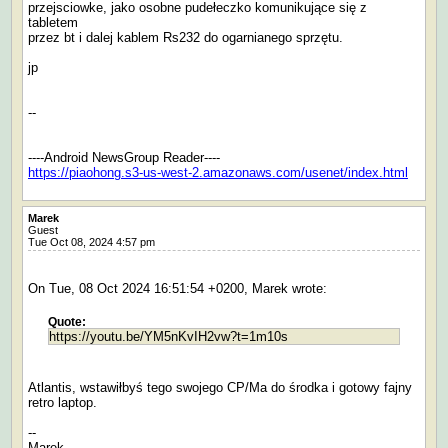
przejsciowke, jako osobne pudełeczko komunikujące się z
tabletem
przez bt i dalej kablem Rs232 do ogarnianego sprzętu.
jp
--
----Android NewsGroup Reader----
https://piaohong.s3-us-west-2.amazonaws.com/usenet/index.html
Marek
Guest
Tue Oct 08, 2024 4:57 pm
On Tue, 08 Oct 2024 16:51:54 +0200, Marek wrote:
Quote:
https://youtu.be/YM5nKvIH2vw?t=1m10s
Atlantis, wstawiłbyś tego swojego CP/Ma do środka i gotowy fajny
retro laptop.
--
Marek