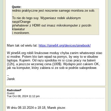
Quote:
rednio praktyczne jest noszenie samego monitora ze sob.
To nie do tego suy. Wypeniasz rodek ulubionym
raspi/Orange
pi/whatever z HDMI out imasz mikrokomputer z porzdn
klawiatur
i monitorem.
Mam tak od wielu lat:
https://pine64.org/devices/pinebook/
W pine64.org robili linuksowe moduy chyba zanim whateverpi stao
si modne. Potem kto tam wpad na pomys, by woy to w obudow
laptopa. Kupiem. Od razu spodoba mi si czas pracy na baterii
(12h), a jeszcze wczeniej cena (100$). Wydajno jest cakiem OK,
jak na komputer, który zabiera si ze sob w podróe saboprdowe.
--
Jarek
RadosławF
Guest
Tue Oct 08, 2024 11:12 pm
W dniu 08.10.2024 o 18:18, Marek pisze: