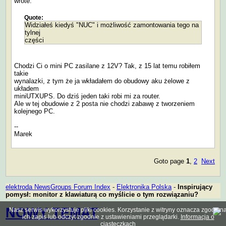
wrote:
Quote:
Widziałeś kiedyś "NUC" i możliwość zamontowania tego na
tylnej
części
Chodzi Ci o mini PC zasilane z 12V? Tak, z 15 lat temu robiłem
takie
wynalazki, z tym że ja wkładałem do obudowy aku żelowe z
układem
miniUTXUPS. Do dziś jeden taki robi mi za router.
Ale w tej obudowie z 2 posta nie chodzi zabawę z tworzeniem
kolejnego PC.
--
Marek
Goto page
1
,
2
Next
elektroda NewsGroups Forum Index
-
Elektronika Polska
-
Inspirujący
pomysł: monitor z klawiaturą co myślicie o tym rozwiązaniu?
NOWY TEMAT
Nasz serwis wykorzystuje pliki cookies. Korzystanie z witryny oznacza zgodę n
ich zapis lub odczyt zgodnie z ustawieniami przeglądarki.
Informacja o
ciasteczkach