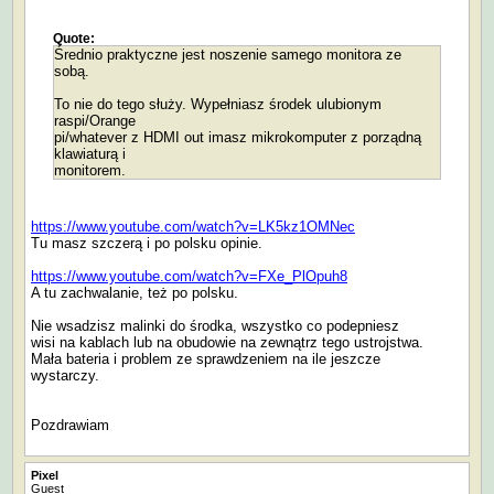
Quote:
Średnio praktyczne jest noszenie samego monitora ze
sobą.
To nie do tego służy. Wypełniasz środek ulubionym
raspi/Orange
pi/whatever z HDMI out imasz mikrokomputer z porządną
klawiaturą i
monitorem.
https://www.youtube.com/watch?v=LK5kz1OMNec
Tu masz szczerą i po polsku opinie.
https://www.youtube.com/watch?v=FXe_PlOpuh8
A tu zachwalanie, też po polsku.
Nie wsadzisz malinki do środka, wszystko co podepniesz
wisi na kablach lub na obudowie na zewnątrz tego ustrojstwa.
Mała bateria i problem ze sprawdzeniem na ile jeszcze
wystarczy.
Pozdrawiam
Pixel
Guest