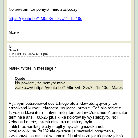
No powiem, że pomysł mnie zaskoczył:
https://youtu.be/YM5nKvIH2vw?t=1m10s
--
Marek
jp
Guest
Tue Oct 08, 2024 4:51 pm
Marek Wrote in message:r
Quote:
No powiem, że pomysł mnie
zaskoczył:https://youtu.be/YM5nKvIH2vw?t=1m10s-- Marek
A ja bym potrzebował coś takiego ale z klawiaturą qwerty, że
strzałkami kursor i ekranem, po jednej stronie. Coś a'la tablet z
fizyczna klawiatura. I abym mógł tam wstawić/uruchomić emulator
terminala ansii. 80x25 plus kilka kolorów by wystarczyło. No i
żeby na baterie, ewentualnie akumulatory, było.
Tablet, od wielkiej biedy mógłby być ale gniazdka usb i
przejsciowki na Rs232 nie gwarantują pewności połączenia,
zwłaszcza jak się jest w terenie. No chyba że jakoś przez jakąś