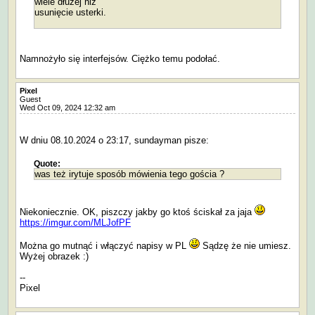
wiele dłużej niż
usunięcie usterki.
Namnożyło się interfejsów. Ciężko temu podołać.
Pixel
Guest
Wed Oct 09, 2024 12:32 am
W dniu 08.10.2024 o 23:17, sundayman pisze:
Quote:
was też irytuje sposób mówienia tego gościa ?
Niekoniecznie. OK, piszczy jakby go ktoś ściskał za jaja
https://imgur.com/MLJofPF
Można go mutnąć i włączyć napisy w PL
Sądzę że nie umiesz.
Wyżej obrazek :)
--
Pixel