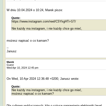
W dniu 10.04.2024 o 10:24, Marek pisze:
Quote:
https://www.instagram.com/reel/C5YkgHTr-GT/
Nie każdy ma instagram, i nie każdy chce go mieć,
możesz napisać o co kamam?
--
Janusz
Marek
Guest
Wed Apr 10, 2024 12:45 pm
On Wed, 10 Apr 2024 12:36:48 +0200, Janusz wrote:
Quote:
Nie każdy ma instagram, i nie każdy chce go mieć,
możesz napisać o co kamam?
Dla cyfrowo wykluczonych: klip o sztuce naprawiania elektroniki level