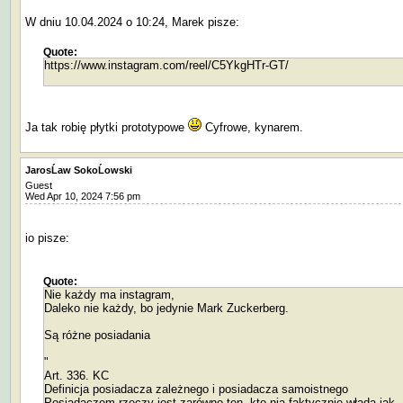
W dniu 10.04.2024 o 10:24, Marek pisze:
Quote:
https://www.instagram.com/reel/C5YkgHTr-GT/
Ja tak robię płytki prototypowe
Cyfrowe, kynarem.
JarosĹaw SokoĹowski
Guest
Wed Apr 10, 2024 7:56 pm
io pisze:
Quote:
Nie każdy ma instagram,
Daleko nie każdy, bo jedynie Mark Zuckerberg.
Są różne posiadania
"
Art. 336. KC
Definicja posiadacza zależnego i posiadacza samoistnego
Posiadaczem rzeczy jest zarówno ten, kto nią faktycznie włada jak