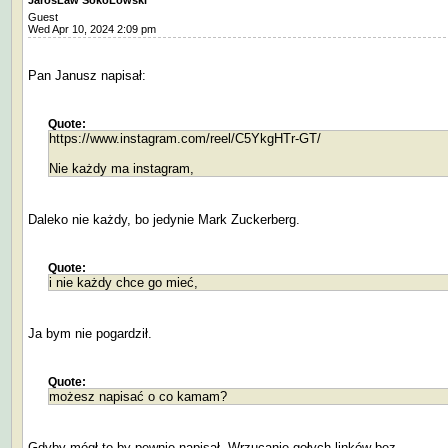
JarosĹaw SokoĹowski
Guest
Wed Apr 10, 2024 2:09 pm
Pan Janusz napisał:
Quote:
https://www.instagram.com/reel/C5YkgHTr-GT/
Nie każdy ma instagram,
Daleko nie każdy, bo jedynie Mark Zuckerberg.
Quote:
i nie każdy chce go mieć,
Ja bym nie pogardził.
Quote:
możesz napisać o co kamam?
Gdyby mógł to by pewnie napisał. Wrzucanie gołych linków bez