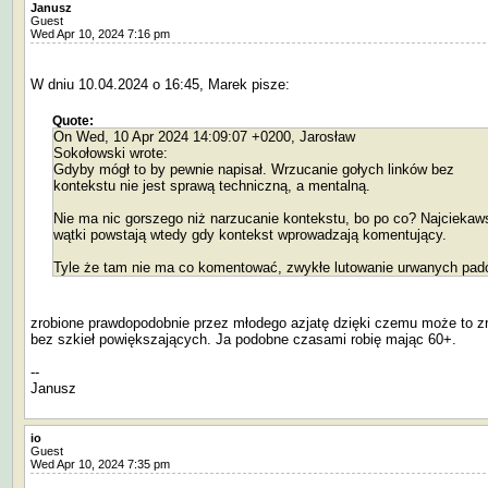
Janusz
Guest
Wed Apr 10, 2024 7:16 pm
W dniu 10.04.2024 o 16:45, Marek pisze:
Quote:
On Wed, 10 Apr 2024 14:09:07 +0200, Jarosław
Sokołowski wrote:
Gdyby mógł to by pewnie napisał. Wrzucanie gołych linków bez
kontekstu nie jest sprawą techniczną, a mentalną.
Nie ma nic gorszego niż narzucanie kontekstu, bo po co? Najciekaw
wątki powstają wtedy gdy kontekst wprowadzają komentujący.
Tyle że tam nie ma co komentować, zwykłe lutowanie urwanych pa
zrobione prawdopodobnie przez młodego azjatę dzięki czemu może to z
bez szkieł powiększających. Ja podobne czasami robię mając 60+.
--
Janusz
io
Guest
Wed Apr 10, 2024 7:35 pm