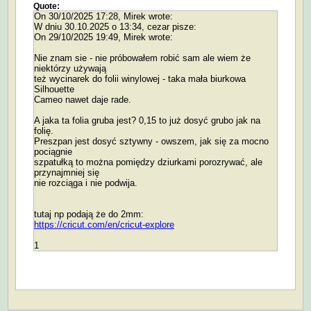
Quote:
On 30/10/2025 17:28, Mirek wrote:
W dniu 30.10.2025 o 13:34, cezar pisze:
On 29/10/2025 19:49, Mirek wrote:
Nie znam sie - nie próbowałem robić sam ale wiem że
niektórzy używają
też wycinarek do folii winylowej - taka mała biurkowa
Silhouette
Cameo nawet daje rade.
A jaka ta folia gruba jest? 0,15 to już dosyć grubo jak na
folię.
Preszpan jest dosyć sztywny - owszem, jak się za mocno
pociągnie
szpatułką to można pomiędzy dziurkami porozrywać, ale
przynajmniej się
nie rozciąga i nie podwija.
tutaj np podają że do 2mm:
https://cricut.com/en/cricut-explore
1