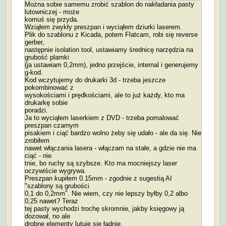
Można sobie samemu zrobić szablon do nakładania pasty
lutowniczej - może
komuś się przyda.
Wziąłem zwykły preszpan i wyciąłem dziurki laserem.
Plik do szablonu z Kicada, potem Flatcam, robi się reverse
gerber,
następnie isolation tool, ustawiamy średnicę narzędzia na
grubość plamki
(ja ustawiam 0,2mm), jedno przejście, internal i generujemy
g-kod.
Kod wczytujemy do drukarki 3d - trzeba jeszcze
pokombinować z
wysokościami i prędkościami, ale to już każdy, kto ma
drukarkę sobie
poradzi.
Ja to wyciąłem laserkiem z DVD - trzeba pomalować
preszpan czarnym
pisakiem i ciąć bardzo wolno żeby się udało - ale da się. Nie
zrobiłem
nawet włączania lasera - włączam na stałe, a gdzie nie ma
ciąć - nie
tnie, bo ruchy są szybsze. Kto ma mocniejszy laser
oczywiście wygrywa.
Preszpan kupiłem 0.15mm - zgodnie z sugestią AI
"szablony są grubości
0,1 do 0,2mm". Nie wiem, czy nie lepszy byłby 0,2 albo
0,25 nawet? Teraz
tej pasty wychodzi trochę skromnie, jakby księgowy ją
dozował, no ale
drobne elementy lutuje się ładnie.