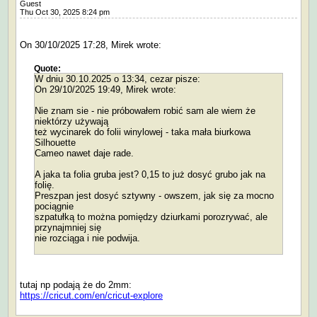
Guest
Thu Oct 30, 2025 8:24 pm
On 30/10/2025 17:28, Mirek wrote:
Quote:
W dniu 30.10.2025 o 13:34, cezar pisze:
On 29/10/2025 19:49, Mirek wrote:
Nie znam sie - nie próbowałem robić sam ale wiem że
niektórzy używają
też wycinarek do folii winylowej - taka mała biurkowa
Silhouette
Cameo nawet daje rade.
A jaka ta folia gruba jest? 0,15 to już dosyć grubo jak na
folię.
Preszpan jest dosyć sztywny - owszem, jak się za mocno
pociągnie
szpatułką to można pomiędzy dziurkami porozrywać, ale
przynajmniej się
nie rozciąga i nie podwija.
tutaj np podają że do 2mm:
https://cricut.com/en/cricut-explore