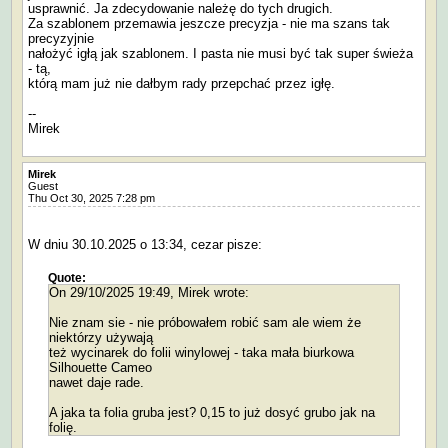
usprawnić. Ja zdecydowanie należę do tych drugich.
Za szablonem przemawia jeszcze precyzja - nie ma szans tak
precyzyjnie
nałożyć igłą jak szablonem. I pasta nie musi być tak super świeża
- tą,
którą mam już nie dałbym rady przepchać przez igłę.
--
Mirek
Mirek
Guest
Thu Oct 30, 2025 7:28 pm
W dniu 30.10.2025 o 13:34, cezar pisze:
Quote:
On 29/10/2025 19:49, Mirek wrote:
Nie znam sie - nie próbowałem robić sam ale wiem że
niektórzy używają
też wycinarek do folii winylowej - taka mała biurkowa
Silhouette Cameo
nawet daje rade.
A jaka ta folia gruba jest? 0,15 to już dosyć grubo jak na
folię.