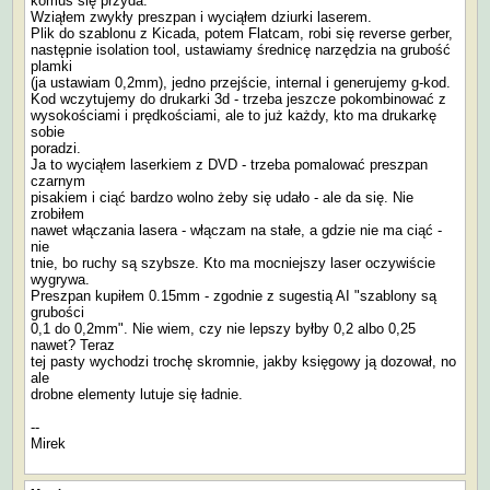
komuś się przyda.
Wziąłem zwykły preszpan i wyciąłem dziurki laserem.
Plik do szablonu z Kicada, potem Flatcam, robi się reverse gerber,
następnie isolation tool, ustawiamy średnicę narzędzia na grubość
plamki
(ja ustawiam 0,2mm), jedno przejście, internal i generujemy g-kod.
Kod wczytujemy do drukarki 3d - trzeba jeszcze pokombinować z
wysokościami i prędkościami, ale to już każdy, kto ma drukarkę
sobie
poradzi.
Ja to wyciąłem laserkiem z DVD - trzeba pomalować preszpan
czarnym
pisakiem i ciąć bardzo wolno żeby się udało - ale da się. Nie
zrobiłem
nawet włączania lasera - włączam na stałe, a gdzie nie ma ciąć -
nie
tnie, bo ruchy są szybsze. Kto ma mocniejszy laser oczywiście
wygrywa.
Preszpan kupiłem 0.15mm - zgodnie z sugestią AI "szablony są
grubości
0,1 do 0,2mm". Nie wiem, czy nie lepszy byłby 0,2 albo 0,25
nawet? Teraz
tej pasty wychodzi trochę skromnie, jakby księgowy ją dozował, no
ale
drobne elementy lutuje się ładnie.
--
Mirek