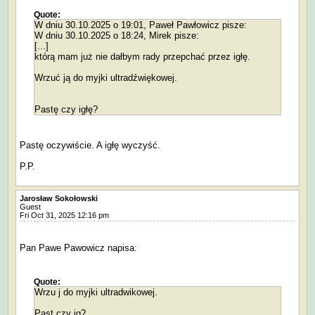
Quote:
W dniu 30.10.2025 o 19:01, Paweł Pawłowicz pisze:
W dniu 30.10.2025 o 18:24, Mirek pisze:
[...]
którą mam już nie dałbym rady przepchać przez igłę.
Wrzuć ją do myjki ultradźwiękowej.
Pastę czy igłę?
Pastę oczywiście. A igłę wyczyść.
P.P.
Jarosław Sokołowski
Guest
Fri Oct 31, 2025 12:16 pm
Pan Pawe Pawowicz napisa:
Quote:
Wrzu j do myjki ultradwikowej.
Past czy ig?