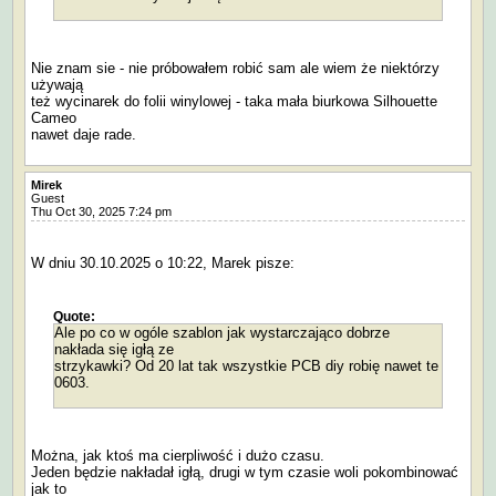
Nie znam sie - nie próbowałem robić sam ale wiem że niektórzy
używają
też wycinarek do folii winylowej - taka mała biurkowa Silhouette
Cameo
nawet daje rade.
Mirek
Guest
Thu Oct 30, 2025 7:24 pm
W dniu 30.10.2025 o 10:22, Marek pisze:
Quote:
Ale po co w ogóle szablon jak wystarczająco dobrze
nakłada się igłą ze
strzykawki? Od 20 lat tak wszystkie PCB diy robię nawet te
0603.
Można, jak ktoś ma cierpliwość i dużo czasu.
Jeden będzie nakładał igłą, drugi w tym czasie woli pokombinować
jak to