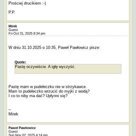
Prościej drucikiem :-)
P.P.
Mirek
Guest
Fri Oct 31, 2025 8:34 pm
W dniu 31.10.2025 o 10:35, Paweł Pawłowicz pisze:
Quote:
Pastę oczywiście. A igłę wyczyść.
Pastę mam w pudełeczku nie w strzykawce.
Mam to pudełeczko wrzucić do myjki z wodą?
I co to niby ma dać? Upłynni się?
--
Mirek
Paweł Pawłowicz
Guest
Sun Nov 02, 2025 4:14 pm