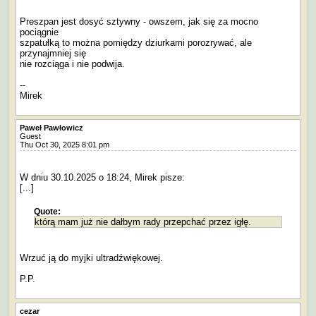
Preszpan jest dosyć sztywny - owszem, jak się za mocno
pociągnie
szpatułką to można pomiędzy dziurkami porozrywać, ale
przynajmniej się
nie rozciąga i nie podwija.
--
Mirek
Paweł Pawłowicz
Guest
Thu Oct 30, 2025 8:01 pm
W dniu 30.10.2025 o 18:24, Mirek pisze:
[...]
Quote:
którą mam już nie dałbym rady przepchać przez igłę.
Wrzuć ją do myjki ultradźwiękowej.
P.P.
cezar