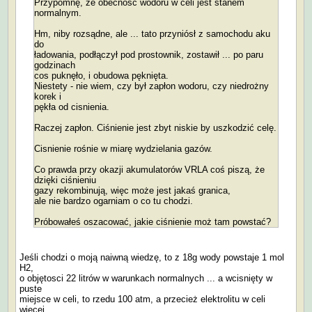
Przypomnę, że obecność wodoru w celi jest stanem
normalnym.
Hm, niby rozsądne, ale ... tato przyniósł z samochodu aku
do
ładowania, podłączył pod prostownik, zostawił ... po paru
godzinach
cos puknęło, i obudowa pęknięta.
Niestety - nie wiem, czy był zapłon wodoru, czy niedrożny
korek i
pękła od cisnienia.
Raczej zapłon. Ciśnienie jest zbyt niskie by uszkodzić celę.
Cisnienie rośnie w miarę wydzielania gazów.
Co prawda przy okazji akumulatorów VRLA coś piszą, że
dzięki ciśnieniu
gazy rekombinują, więc może jest jakaś granica,
ale nie bardzo ogarniam o co tu chodzi.
Próbowałeś oszacować, jakie ciśnienie moż tam powstać?
Jeśli chodzi o moją naiwną wiedzę, to z 18g wody powstaje 1 mol
H2,
o objętosci 22 litrów w warunkach normalnych ... a wcisnięty w
puste
miejsce w celi, to rzedu 100 atm, a przecież elektrolitu w celi
więcej