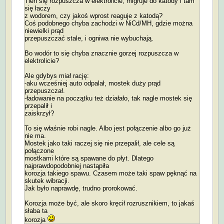
Tlen się rozpuszcza w elektrolicie, migruje do katody i tam
się łaczy
z wodorem, czy jakoś wprost reaguje z katodą?
Coś podobnego chyba zachodzi w NiCd/MH, gdzie można
niewielki prąd
przepuszczać stale, i ogniwa nie wybuchają.
Bo wodór to się chyba znacznie gorzej rozpuszcza w
elektrolicie?
Ale gdybys miał rację:
-aku wcześniej auto odpalał, mostek duży prąd
przepuszczał.
-ładowanie na początku też działało, tak nagle mostek się
przepalił i
zaiskrzył?
To się właśnie robi nagle. Albo jest połączenie albo go już
nie ma.
Mostek jako taki raczej się nie przepalił, ale cele są
połączone
mostkami które są spawane do płyt. Dlatego
najprawdopodobniej nastąpiła
korozja takiego spawu. Czasem może taki spaw pęknąć na
skutek wibracji.
Jak było naprawdę, trudno prorokować.
Korozja może być, ale skoro kręcił rozrusznikiem, to jakaś
słaba ta
korozja