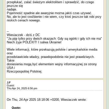
przepłukać, zalać świeżym elektrolitem i sprawdzić, do czego
jeszcze się
nadaje.
Pojemność spadnie ale awaryjnie można jakiś czas używać.
No, ale to jest rzeźbienie i nie wiem, czy ktoś jeszcze tak robi przy
niskich cenach nowego.
--
Wiesiaczek - dziś z DC
"Ja piję tylko przy dwóch okazjach: Gdy są ogórki i gdy ich nie ma"
Niech żyje POLEXIT! I salwa Ukrainie!
Wiele informacji, które przekazują polskie i amerykańskie media
oraz
przedstawiciele władzy, prawdopodobnie nie jest prawdziwych.
Takie
doniesienia mogą być elementem wojny informacyjnej ze strony
USA i
Rzeczpospolitej Polskiej.
J.F
Guest
Thu Apr 24, 2025 6:56 pm
On Thu, 24 Apr 2025 18:18:06 +0200, Wiesiaczek wrote:
Quote: