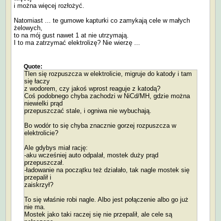
i można więcej rozłożyć.
Natomiast ... te gumowe kapturki co zamykają cele w małych
żelowych,
to na mój gust nawet 1 at nie utrzymają.
I to ma zatrzymać elektrolizę? Nie wierzę ...
Quote:
Tlen się rozpuszcza w elektrolicie, migruje do katody i tam
się łaczy
z wodorem, czy jakoś wprost reaguje z katodą?
Coś podobnego chyba zachodzi w NiCd/MH, gdzie można
niewielki prąd
przepuszczać stale, i ogniwa nie wybuchają.
Bo wodór to się chyba znacznie gorzej rozpuszcza w
elektrolicie?
Ale gdybys miał rację:
-aku wcześniej auto odpalał, mostek duży prąd
przepuszczał.
-ładowanie na początku też działało, tak nagle mostek się
przepalił i
zaiskrzył?
To się właśnie robi nagle. Albo jest połączenie albo go już
nie ma.
Mostek jako taki raczej się nie przepalił, ale cele są