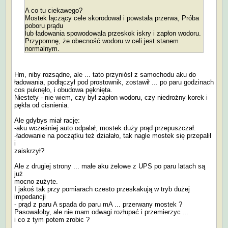
A co tu ciekawego?
Mostek łączący cele skorodował i powstała przerwa, Próba
poboru prądu
lub ładowania spowodowała przeskok iskry i zapłon wodoru.
Przypomnę, że obecność wodoru w celi jest stanem
normalnym.
Hm, niby rozsądne, ale ... tato przyniósł z samochodu aku do
ładowania, podłączył pod prostownik, zostawił ... po paru godzinach
cos puknęło, i obudowa pęknięta.
Niestety - nie wiem, czy był zapłon wodoru, czy niedrożny korek i
pękła od cisnienia.
Ale gdybys miał rację:
-aku wcześniej auto odpalał, mostek duży prąd przepuszczał.
-ładowanie na początku też działało, tak nagle mostek się przepalił
i
zaiskrzył?
Ale z drugiej strony ... małe aku żelowe z UPS po paru latach są
już
mocno zużyte.
I jakoś tak przy pomiarach czesto przeskakują w tryb dużej
impedancji
- prąd z paru A spada do paru mA ... przerwany mostek ?
Pasowałoby, ale nie mam odwagi rozłupać i przemierzyc ...
i co z tym potem zrobic ?