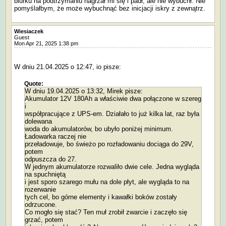
biurku na podtrzymaniu nagrzał mi się i padł, ale nie wybuchł. Nie
pomyślałbym, że może wybuchnąć bez inicjacji iskry z zewnątrz.
Wiesiaczek
Guest
Mon Apr 21, 2025 1:38 pm
W dniu 21.04.2025 o 12:47, io pisze:
Quote:
W dniu 19.04.2025 o 13:32, Mirek pisze:
Akumulator 12V 180Ah a właściwie dwa połączone w szereg
i
współpracujące z UPS-em. Działało to już kilka lat, raz była
dolewana
woda do akumulatorów, bo ubyło poniżej minimum.
Ładowarka raczej nie
przeładowuje, bo świeżo po rozładowaniu dociąga do 29V,
potem
odpuszcza do 27.
W jednym akumulatorze rozwaliło dwie cele. Jedna wygląda
na spuchniętą
i jest sporo szarego mułu na dole płyt, ale wygląda to na
rozerwanie
tych cel, bo górne elementy i kawałki boków zostały
odrzucone.
Co mogło się stać? Ten muł zrobił zwarcie i zaczęło się
grzać, potem