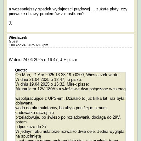
a wczesniejszy spadek wydajnosci prądowej ... zużyte płyty, czy
pierwsze objawy problemów z mostkami?
J.
Wiesiaczek
Guest
Thu Apr 24, 2025 6:18 pm
W dniu 24.04.2025 o 16:47, J.F pisze:
Quote:
On Mon, 21 Apr 2025 13:38:19 +0200, Wiesiaczek wrote:
W dniu 21.04.2025 o 12:47, io pisze:
W dniu 19.04.2025 o 13:32, Mirek pisze:
Akumulator 12V 180Ah a właściwie dwa połączone w szereg
i
współpracujące z UPS-em. Działało to już kilka lat, raz była
dolewana
woda do akumulatorów, bo ubyło poniżej minimum.
Ładowarka raczej nie
przeładowuje, bo świeżo po rozładowaniu dociąga do 29V,
potem
odpuszcza do 27.
W jednym akumulatorze rozwaliło dwie cele. Jedna wygląda
na spuchniętą
i jest sporo szarego mułu na dole płyt, ale wygląda to na