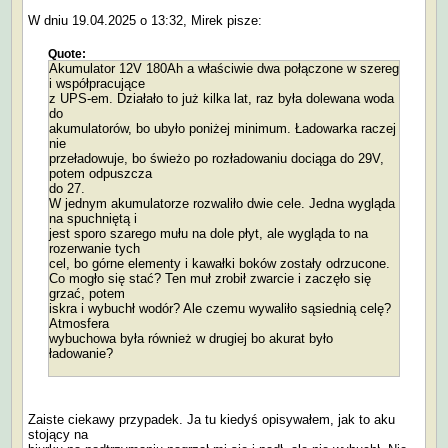
W dniu 19.04.2025 o 13:32, Mirek pisze:
Quote:
Akumulator 12V 180Ah a właściwie dwa połączone w szereg
i współpracujące
z UPS-em. Działało to już kilka lat, raz była dolewana woda
do
akumulatorów, bo ubyło poniżej minimum. Ładowarka raczej
nie
przeładowuje, bo świeżo po rozładowaniu dociąga do 29V,
potem odpuszcza
do 27.
W jednym akumulatorze rozwaliło dwie cele. Jedna wygląda
na spuchniętą i
jest sporo szarego mułu na dole płyt, ale wygląda to na
rozerwanie tych
cel, bo górne elementy i kawałki boków zostały odrzucone.
Co mogło się stać? Ten muł zrobił zwarcie i zaczęło się
grzać, potem
iskra i wybuchł wodór? Ale czemu wywaliło sąsiednią celę?
Atmosfera
wybuchowa była również w drugiej bo akurat było
ładowanie?
Zaiste ciekawy przypadek. Ja tu kiedyś opisywałem, jak to aku
stojący na