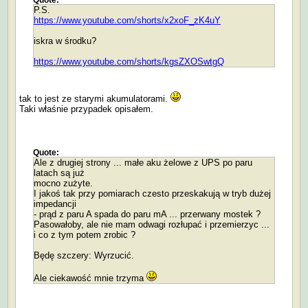
Quote:
P.S.
https://www.youtube.com/shorts/x2xoF_zK4uY
iskra w środku?
https://www.youtube.com/shorts/kgsZXOSwtgQ
tak to jest ze starymi akumulatorami.
Taki właśnie przypadek opisałem.
Quote:
Ale z drugiej strony ... małe aku żelowe z UPS po paru
latach są już
mocno zużyte.
I jakoś tak przy pomiarach czesto przeskakują w tryb dużej
impedancji
- prąd z paru A spada do paru mA ... przerwany mostek ?
Pasowałoby, ale nie mam odwagi rozłupać i przemierzyc ...
i co z tym potem zrobic ?
Będę szczery: Wyrzucić.
Ale ciekawość mnie trzyma