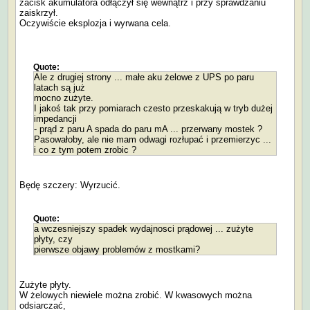
zacisk akumulatora odłączył się wewnątrz i przy sprawdzaniu
zaiskrzył.
Oczywiście eksplozja i wyrwana cela.
Quote:
Ale z drugiej strony ... małe aku żelowe z UPS po paru
latach są już
mocno zużyte.
I jakoś tak przy pomiarach czesto przeskakują w tryb dużej
impedancji
- prąd z paru A spada do paru mA ... przerwany mostek ?
Pasowałoby, ale nie mam odwagi rozłupać i przemierzyc ...
i co z tym potem zrobic ?
Będę szczery: Wyrzucić.
Quote:
a wczesniejszy spadek wydajnosci prądowej ... zużyte
płyty, czy
pierwsze objawy problemów z mostkami?
Zużyte płyty.
W żelowych niewiele można zrobić. W kwasowych można
odsiarczać,