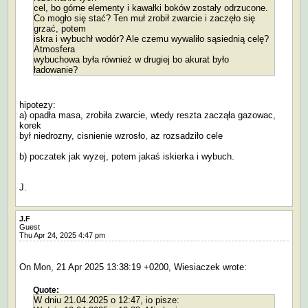
cel, bo górne elementy i kawałki boków zostały odrzucone.
Co mogło się stać? Ten muł zrobił zwarcie i zaczęło się
grzać, potem
iskra i wybuchł wodór? Ale czemu wywaliło sąsiednią celę?
Atmosfera
wybuchowa była również w drugiej bo akurat było
ładowanie?
hipotezy:
a) opadła masa, zrobiła zwarcie, wtedy reszta zacząła gazowac,
korek
był niedrozny, cisnienie wzrosło, az rozsadziło cele
b) poczatek jak wyzej, potem jakaś iskierka i wybuch.
J.
J.F
Guest
Thu Apr 24, 2025 4:47 pm
On Mon, 21 Apr 2025 13:38:19 +0200, Wiesiaczek wrote:
Quote:
W dniu 21.04.2025 o 12:47, io pisze: