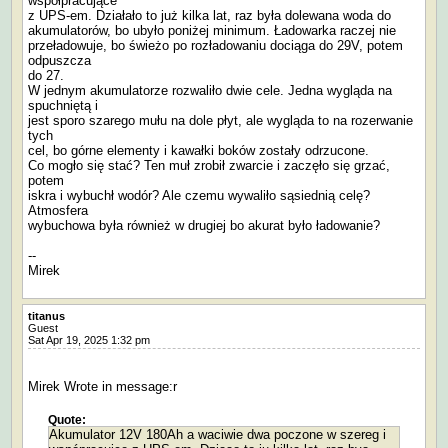
współpracujące
z UPS-em. Działało to już kilka lat, raz była dolewana woda do
akumulatorów, bo ubyło poniżej minimum. Ładowarka raczej nie
przeładowuje, bo świeżo po rozładowaniu dociąga do 29V, potem
odpuszcza
do 27.
W jednym akumulatorze rozwaliło dwie cele. Jedna wygląda na
spuchniętą i
jest sporo szarego mułu na dole płyt, ale wygląda to na rozerwanie
tych
cel, bo górne elementy i kawałki boków zostały odrzucone.
Co mogło się stać? Ten muł zrobił zwarcie i zaczęło się grzać,
potem
iskra i wybuchł wodór? Ale czemu wywaliło sąsiednią celę?
Atmosfera
wybuchowa była również w drugiej bo akurat było ładowanie?
--
Mirek
titanus
Guest
Sat Apr 19, 2025 1:32 pm
Mirek Wrote in message:r
Quote:
Akumulator 12V 180Ah a waciwie dwa poczone w szereg i