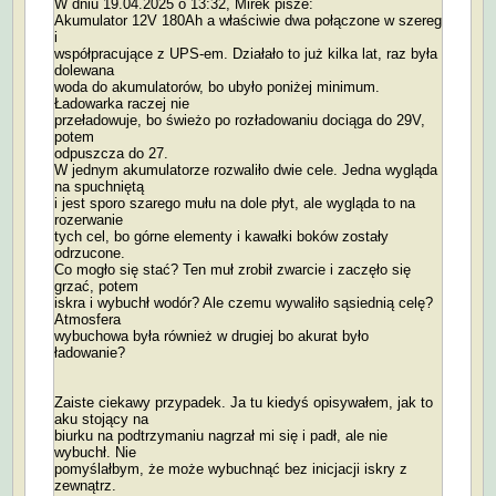
W dniu 19.04.2025 o 13:32, Mirek pisze:
Akumulator 12V 180Ah a właściwie dwa połączone w szereg
i
współpracujące z UPS-em. Działało to już kilka lat, raz była
dolewana
woda do akumulatorów, bo ubyło poniżej minimum.
Ładowarka raczej nie
przeładowuje, bo świeżo po rozładowaniu dociąga do 29V,
potem
odpuszcza do 27.
W jednym akumulatorze rozwaliło dwie cele. Jedna wygląda
na spuchniętą
i jest sporo szarego mułu na dole płyt, ale wygląda to na
rozerwanie
tych cel, bo górne elementy i kawałki boków zostały
odrzucone.
Co mogło się stać? Ten muł zrobił zwarcie i zaczęło się
grzać, potem
iskra i wybuchł wodór? Ale czemu wywaliło sąsiednią celę?
Atmosfera
wybuchowa była również w drugiej bo akurat było
ładowanie?
Zaiste ciekawy przypadek. Ja tu kiedyś opisywałem, jak to
aku stojący na
biurku na podtrzymaniu nagrzał mi się i padł, ale nie
wybuchł. Nie
pomyślałbym, że może wybuchnąć bez inicjacji iskry z
zewnątrz.