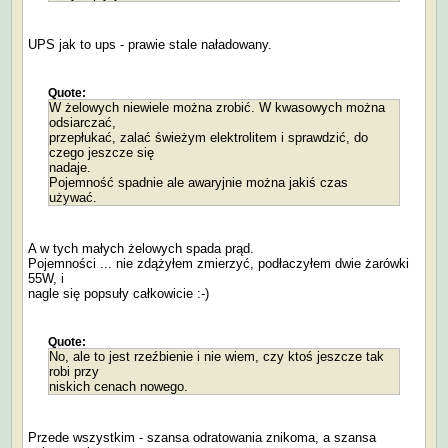
UPS jak to ups - prawie stale naładowany.
Quote:
W żelowych niewiele można zrobić. W kwasowych można
odsiarczać,
przepłukać, zalać świeżym elektrolitem i sprawdzić, do
czego jeszcze się
nadaje.
Pojemność spadnie ale awaryjnie można jakiś czas
używać.
A w tych małych żelowych spada prąd.
Pojemności ... nie zdążyłem zmierzyć, podłaczyłem dwie żarówki
55W, i
nagle się popsuły całkowicie :-)
Quote:
No, ale to jest rzeźbienie i nie wiem, czy ktoś jeszcze tak
robi przy
niskich cenach nowego.
Przede wszystkim - szansa odratowania znikoma, a szansa