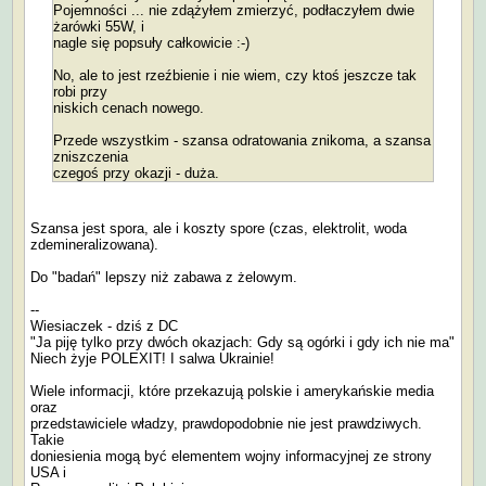
Pojemności ... nie zdążyłem zmierzyć, podłaczyłem dwie
żarówki 55W, i
nagle się popsuły całkowicie :-)
No, ale to jest rzeźbienie i nie wiem, czy ktoś jeszcze tak
robi przy
niskich cenach nowego.
Przede wszystkim - szansa odratowania znikoma, a szansa
zniszczenia
czegoś przy okazji - duża.
Szansa jest spora, ale i koszty spore (czas, elektrolit, woda
zdemineralizowana).
Do "badań" lepszy niż zabawa z żelowym.
--
Wiesiaczek - dziś z DC
"Ja piję tylko przy dwóch okazjach: Gdy są ogórki i gdy ich nie ma"
Niech żyje POLEXIT! I salwa Ukrainie!
Wiele informacji, które przekazują polskie i amerykańskie media
oraz
przedstawiciele władzy, prawdopodobnie nie jest prawdziwych.
Takie
doniesienia mogą być elementem wojny informacyjnej ze strony
USA i