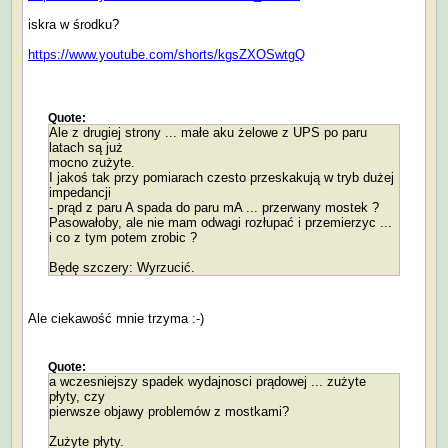
iskra w środku?
https://www.youtube.com/shorts/kgsZXOSwtgQ
Quote:
Ale z drugiej strony ... małe aku żelowe z UPS po paru
latach są już
mocno zużyte.
I jakoś tak przy pomiarach czesto przeskakują w tryb dużej
impedancji
- prąd z paru A spada do paru mA ... przerwany mostek ?
Pasowałoby, ale nie mam odwagi rozłupać i przemierzyc ...
i co z tym potem zrobic ?
Będę szczery: Wyrzucić.
Ale ciekawość mnie trzyma :-)
Quote:
a wczesniejszy spadek wydajnosci prądowej ... zużyte
płyty, czy
pierwsze objawy problemów z mostkami?
Zużyte płyty.