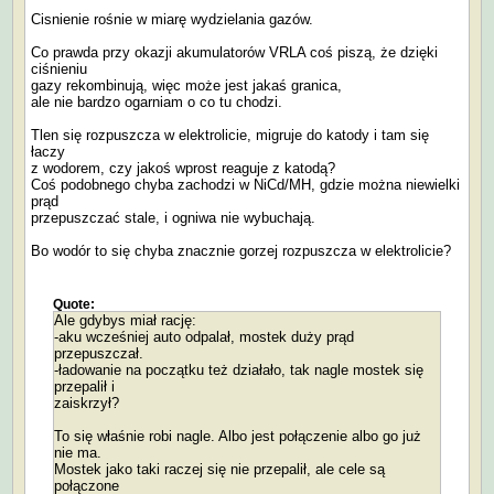
Cisnienie rośnie w miarę wydzielania gazów.
Co prawda przy okazji akumulatorów VRLA coś piszą, że dzięki
ciśnieniu
gazy rekombinują, więc może jest jakaś granica,
ale nie bardzo ogarniam o co tu chodzi.
Tlen się rozpuszcza w elektrolicie, migruje do katody i tam się
łaczy
z wodorem, czy jakoś wprost reaguje z katodą?
Coś podobnego chyba zachodzi w NiCd/MH, gdzie można niewielki
prąd
przepuszczać stale, i ogniwa nie wybuchają.
Bo wodór to się chyba znacznie gorzej rozpuszcza w elektrolicie?
Quote:
Ale gdybys miał rację:
-aku wcześniej auto odpalał, mostek duży prąd
przepuszczał.
-ładowanie na początku też działało, tak nagle mostek się
przepalił i
zaiskrzył?
To się właśnie robi nagle. Albo jest połączenie albo go już
nie ma.
Mostek jako taki raczej się nie przepalił, ale cele są
połączone