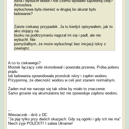
iskra i wybuchł wodór? Ale czemu wywaliło sąsiednią celę?
Atmosfera
wybuchowa była również w drugiej bo akurat było
ładowanie?
Zaiste ciekawy przypadek. Ja tu kiedyś opisywałem, jak to
aku stojący na
biurku na podtrzymaniu nagrzał mi się i padł, ale nie
wybuchł. Nie
pomyślałbym, że może wybuchnąć bez inicjacji iskry z
zewnątrz.
A co tu ciekawego?
Mostek łączący cele skorodował i powstała przerwa, Próba poboru
prądu
lub ładowania spowodowała przeskok iskry i zapłon wodoru.
Przypomnę, że obecność wodoru w celi jest stanem normalnym.
Żaden muł nie narzeje się tak silnie by miało to znaczenie.
Samo grzanie się akumulatora też nie spowoduje zapłonu wodoru.
--
Wiesiaczek - dziś z DC
"Ja piję tylko przy dwóch okazjach: Gdy są ogórki i gdy ich nie ma"
Niech żyje POLEXIT! I salwa Ukrainie!