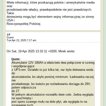
Wiele informacji, które przekazują polskie i amerykańskie media
oraz
przedstawiciele władzy, prawdopodobnie nie jest prawdziwych.
Takie
doniesienia mogą być elementem wojny informacyjnej ze strony
USA i
Rzeczpospolitej Polskiej.
J.F
Guest
Tue Apr 22, 2025 7:17 am
On Sat, 19 Apr 2025 13:32:11 +0200, Mirek wrote:
Quote:
Akumulator 12V 180Ah a właściwie dwa połączone w szereg
i współpracujące
z UPS-em. Działało to już kilka lat, raz była dolewana woda
do
akumulatorów, bo ubyło poniżej minimum. Ładowarka raczej
nie
przeładowuje, bo świeżo po rozładowaniu dociąga do 29V,
potem odpuszcza
do 27.
W jednym akumulatorze rozwaliło dwie cele. Jedna wygląda
na spuchniętą i
jest sporo szarego mułu na dole płyt, ale wygląda to na
rozerwanie tych