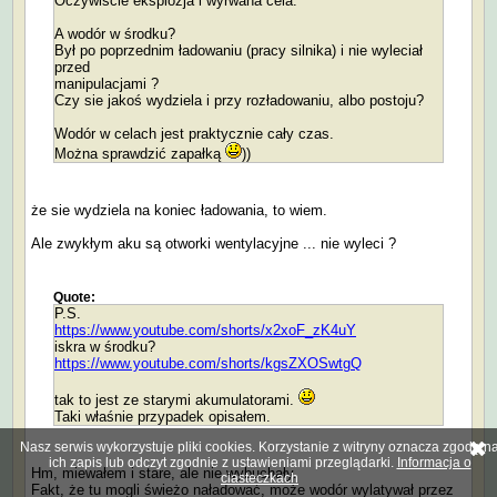
Oczywiście eksplozja i wyrwana cela.
A wodór w środku?
Był po poprzednim ładowaniu (pracy silnika) i nie wyleciał
przed
manipulacjami ?
Czy sie jakoś wydziela i przy rozładowaniu, albo postoju?
Wodór w celach jest praktycznie cały czas.
Można sprawdzić zapałką
))
że sie wydziela na koniec ładowania, to wiem.
Ale zwykłym aku są otworki wentylacyjne ... nie wyleci ?
Quote:
P.S.
https://www.youtube.com/shorts/x2xoF_zK4uY
iskra w środku?
https://www.youtube.com/shorts/kgsZXOSwtgQ
tak to jest ze starymi akumulatorami.
Taki właśnie przypadek opisałem.
Nasz serwis wykorzystuje pliki cookies. Korzystanie z witryny oznacza zgodę n
ich zapis lub odczyt zgodnie z ustawieniami przeglądarki.
Informacja o
Hm, miewałem i stare, ale nie wybuchały.
ciasteczkach
Fakt, że tu mogli świeżo naładować, może wodór wylatywał przez