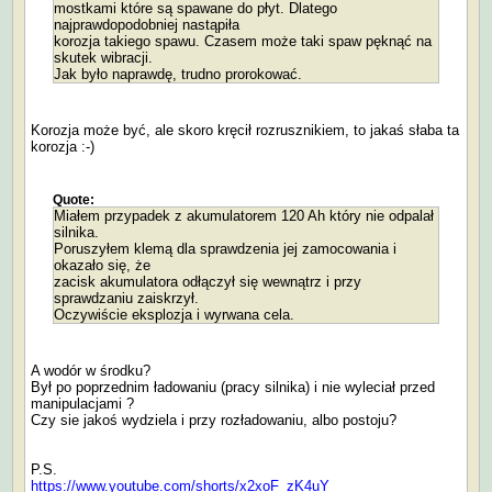
mostkami które są spawane do płyt. Dlatego
najprawdopodobniej nastąpiła
korozja takiego spawu. Czasem może taki spaw pęknąć na
skutek wibracji.
Jak było naprawdę, trudno prorokować.
Korozja może być, ale skoro kręcił rozrusznikiem, to jakaś słaba ta
korozja :-)
Quote:
Miałem przypadek z akumulatorem 120 Ah który nie odpalał
silnika.
Poruszyłem klemą dla sprawdzenia jej zamocowania i
okazało się, że
zacisk akumulatora odłączył się wewnątrz i przy
sprawdzaniu zaiskrzył.
Oczywiście eksplozja i wyrwana cela.
A wodór w środku?
Był po poprzednim ładowaniu (pracy silnika) i nie wyleciał przed
manipulacjami ?
Czy sie jakoś wydziela i przy rozładowaniu, albo postoju?
P.S.
https://www.youtube.com/shorts/x2xoF_zK4uY