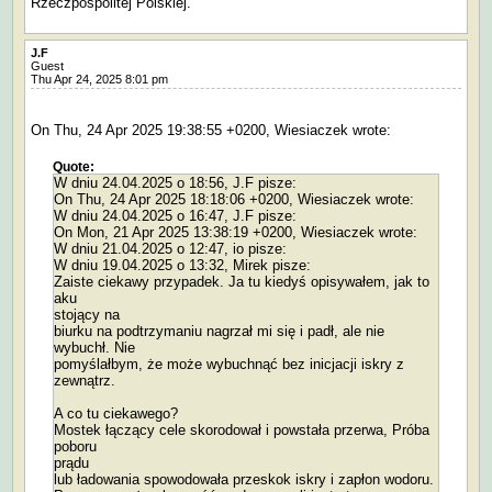
Rzeczpospolitej Polskiej.
J.F
Guest
Thu Apr 24, 2025 8:01 pm
On Thu, 24 Apr 2025 19:38:55 +0200, Wiesiaczek wrote:
Quote:
W dniu 24.04.2025 o 18:56, J.F pisze:
On Thu, 24 Apr 2025 18:18:06 +0200, Wiesiaczek wrote:
W dniu 24.04.2025 o 16:47, J.F pisze:
On Mon, 21 Apr 2025 13:38:19 +0200, Wiesiaczek wrote:
W dniu 21.04.2025 o 12:47, io pisze:
W dniu 19.04.2025 o 13:32, Mirek pisze:
Zaiste ciekawy przypadek. Ja tu kiedyś opisywałem, jak to
aku
stojący na
biurku na podtrzymaniu nagrzał mi się i padł, ale nie
wybuchł. Nie
pomyślałbym, że może wybuchnąć bez inicjacji iskry z
zewnątrz.
A co tu ciekawego?
Mostek łączący cele skorodował i powstała przerwa, Próba
poboru
prądu
lub ładowania spowodowała przeskok iskry i zapłon wodoru.