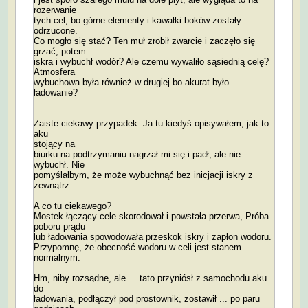
rozerwanie
tych cel, bo górne elementy i kawałki boków zostały
odrzucone.
Co mogło się stać? Ten muł zrobił zwarcie i zaczęło się
grzać, potem
iskra i wybuchł wodór? Ale czemu wywaliło sąsiednią celę?
Atmosfera
wybuchowa była również w drugiej bo akurat było
ładowanie?
Zaiste ciekawy przypadek. Ja tu kiedyś opisywałem, jak to
aku
stojący na
biurku na podtrzymaniu nagrzał mi się i padł, ale nie
wybuchł. Nie
pomyślałbym, że może wybuchnąć bez inicjacji iskry z
zewnątrz.
A co tu ciekawego?
Mostek łączący cele skorodował i powstała przerwa, Próba
poboru prądu
lub ładowania spowodowała przeskok iskry i zapłon wodoru.
Przypomnę, że obecność wodoru w celi jest stanem
normalnym.
Hm, niby rozsądne, ale ... tato przyniósł z samochodu aku
do
ładowania, podłączył pod prostownik, zostawił ... po paru