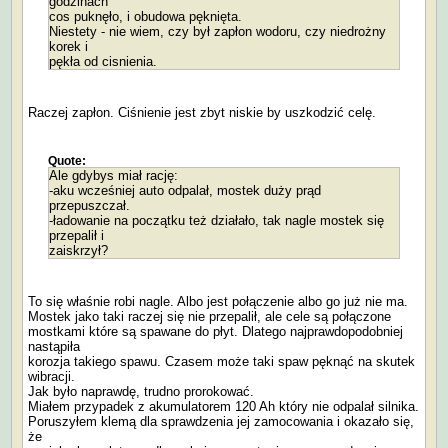
godzinach
cos puknęło, i obudowa pęknięta.
Niestety - nie wiem, czy był zapłon wodoru, czy niedrożny
korek i
pękła od cisnienia.
Raczej zapłon. Ciśnienie jest zbyt niskie by uszkodzić celę.
Quote:
Ale gdybys miał rację:
-aku wcześniej auto odpalał, mostek duży prąd
przepuszczał.
-ładowanie na początku też działało, tak nagle mostek się
przepalił i
zaiskrzył?
To się właśnie robi nagle. Albo jest połączenie albo go już nie ma.
Mostek jako taki raczej się nie przepalił, ale cele są połączone
mostkami które są spawane do płyt. Dlatego najprawdopodobniej
nastąpiła
korozja takiego spawu. Czasem może taki spaw pęknąć na skutek
wibracji.
Jak było naprawdę, trudno prorokować.
Miałem przypadek z akumulatorem 120 Ah który nie odpalał silnika.
Poruszyłem klemą dla sprawdzenia jej zamocowania i okazało się,
że