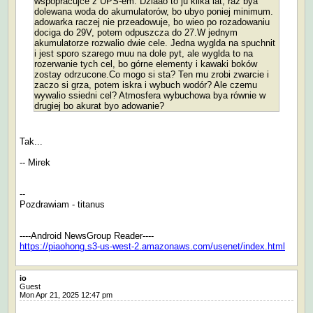
wspópracujce z UPS-em. Dziaao to ju kilka lat, raz bya
dolewana woda do akumulatorów, bo ubyo poniej minimum.
adowarka raczej nie przeadowuje, bo wieo po rozadowaniu
dociga do 29V, potem odpuszcza do 27.W jednym
akumulatorze rozwalio dwie cele. Jedna wyglda na spuchnit
i jest sporo szarego muu na dole pyt, ale wyglda to na
rozerwanie tych cel, bo górne elementy i kawaki boków
zostay odrzucone.Co mogo si sta? Ten mu zrobi zwarcie i
zaczo si grza, potem iskra i wybuch wodór? Ale czemu
wywalio ssiedni cel? Atmosfera wybuchowa bya równie w
drugiej bo akurat byo adowanie?
Tak...
-- Mirek
--
Pozdrawiam - titanus
----Android NewsGroup Reader----
https://piaohong.s3-us-west-2.amazonaws.com/usenet/index.html
io
Guest
Mon Apr 21, 2025 12:47 pm