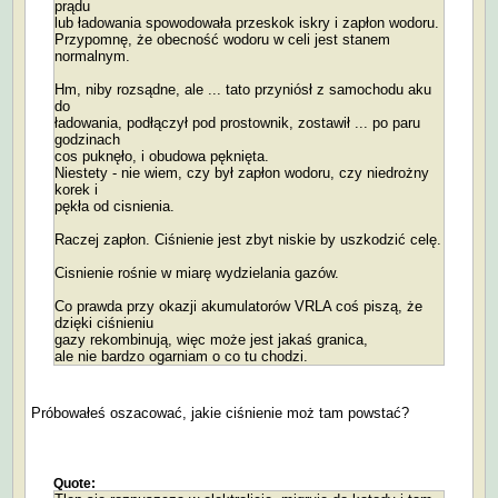
prądu
lub ładowania spowodowała przeskok iskry i zapłon wodoru.
Przypomnę, że obecność wodoru w celi jest stanem
normalnym.
Hm, niby rozsądne, ale ... tato przyniósł z samochodu aku
do
ładowania, podłączył pod prostownik, zostawił ... po paru
godzinach
cos puknęło, i obudowa pęknięta.
Niestety - nie wiem, czy był zapłon wodoru, czy niedrożny
korek i
pękła od cisnienia.
Raczej zapłon. Ciśnienie jest zbyt niskie by uszkodzić celę.
Cisnienie rośnie w miarę wydzielania gazów.
Co prawda przy okazji akumulatorów VRLA coś piszą, że
dzięki ciśnieniu
gazy rekombinują, więc może jest jakaś granica,
ale nie bardzo ogarniam o co tu chodzi.
Próbowałeś oszacować, jakie ciśnienie moż tam powstać?
Quote: