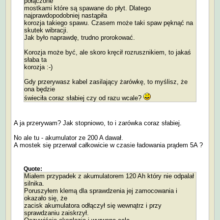
połączone
mostkami które są spawane do płyt. Dlatego
najprawdopodobniej nastąpiła
korozja takiego spawu. Czasem może taki spaw pęknąć na
skutek wibracji.
Jak było naprawdę, trudno prorokować.
Korozja może być, ale skoro kręcił rozrusznikiem, to jakaś
słaba ta
korozja :-)
Gdy przerywasz kabel zasilający żarówkę, to myślisz, że
ona będzie
świeciła coraz słabiej czy od razu wcale?
A ja przerywam? Jak stopniowo, to i zarówka coraz słabiej.
No ale tu - akumulator ze 200 A dawał.
A mostek się przerwał całkowicie w czasie ładowania prądem 5A ?
Quote:
Miałem przypadek z akumulatorem 120 Ah który nie odpalał
silnika.
Poruszyłem klemą dla sprawdzenia jej zamocowania i
okazało się, że
zacisk akumulatora odłączył się wewnątrz i przy
sprawdzaniu zaiskrzył.