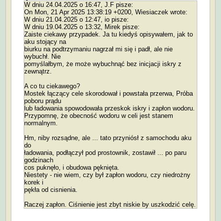
W dniu 24.04.2025 o 16:47, J.F pisze:
On Mon, 21 Apr 2025 13:38:19 +0200, Wiesiaczek wrote:
W dniu 21.04.2025 o 12:47, io pisze:
W dniu 19.04.2025 o 13:32, Mirek pisze:
Zaiste ciekawy przypadek. Ja tu kiedyś opisywałem, jak to
aku stojący na
biurku na podtrzymaniu nagrzał mi się i padł, ale nie
wybuchł. Nie
pomyślałbym, że może wybuchnąć bez inicjacji iskry z
zewnątrz.
A co tu ciekawego?
Mostek łączący cele skorodował i powstała przerwa, Próba
poboru prądu
lub ładowania spowodowała przeskok iskry i zapłon wodoru.
Przypomnę, że obecność wodoru w celi jest stanem
normalnym.
Hm, niby rozsądne, ale ... tato przyniósł z samochodu aku
do
ładowania, podłączył pod prostownik, zostawił ... po paru
godzinach
cos puknęło, i obudowa pęknięta.
Niestety - nie wiem, czy był zapłon wodoru, czy niedrożny
korek i
pękła od cisnienia.
Raczej zapłon. Ciśnienie jest zbyt niskie by uszkodzić celę.